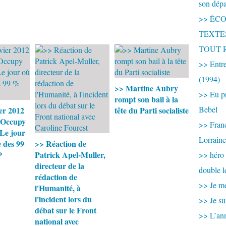
son dép
>> ÉCOU
TEXTES 
TOUT 
>> Entre
(1994)
>> Martine Aubry
>> Eu pr
rompt son bail à la
Bebel
er 2012
tête du Parti socialiste
 Occupy
>> France
*Le jour
Lorraine
 des 99
>> Réaction de
*
Patrick Apel-Muller,
>> héro
directeur de la
double l
rédaction de
>> Je me
l'Humanité, à
l'incident lors du
>> Je su
débat sur le Front
>> L’ann
national avec