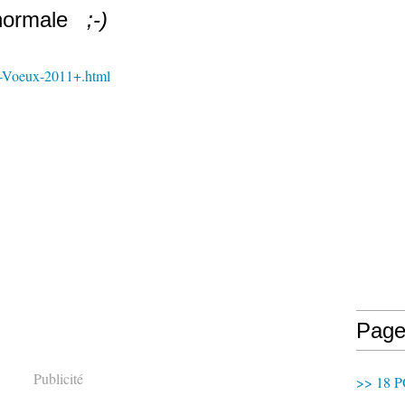
é normale
;-)
rs-Voeux-2011+.html
Page
Publicité
>> 18 P