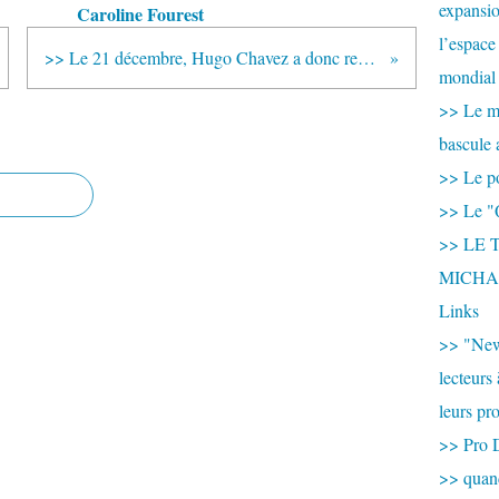
expansio
Caroline Fourest
l’espace
>> Le 21 décembre, Hugo Chavez a donc refuser le nouvel ambassadeur des États-Unis
mondial 
>> Le mi
bascule 
>> Le po
>> Le "
>> LE T
MICHA
Links
>> "New
lecteurs
leurs pr
>> Pro 
>> qua