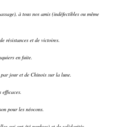
 passage), à tous nos amis (indéfectibles ou même
e résistances et de victoires.
quiers en fuite.
ar jour et de Chinois sur la lune.
s efficaces.
ison pour les néocons.
lles qui ont été perdues) et de solidarités