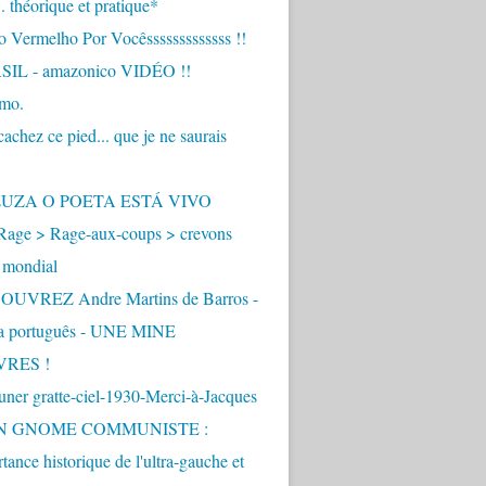
.. théorique et pratique*
 Vermelho Por Vocêsssssssssssss !!
IL - amazonico VIDÉO !!
imo.
achez ce pied... que je ne saurais
"
ZUZA O POETA ESTÁ VIVO
Rage > Rage-aux-coups > crevons
 mondial
UVREZ Andre Martins de Barros -
ua português - UNE MINE
VRES !
ner gratte-ciel-1930-Merci-à-Jacques
UN GNOME COMMUNISTE :
tance historique de l'ultra-gauche et