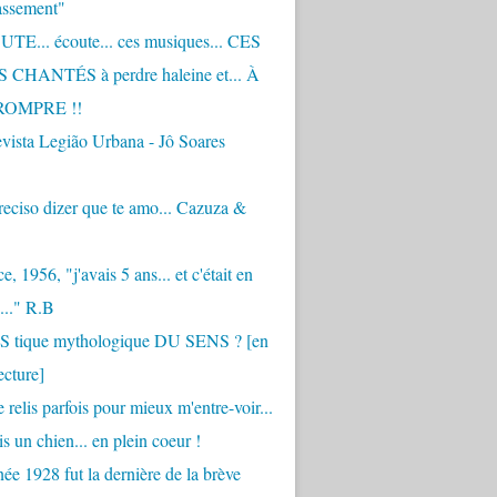
assement"
TE... écoute... ces musiques... CES
CHANTÉS à perdre haleine et... À
ROMPRE !!
vista Legião Urbana - Jô Soares
eciso dizer que te amo... Cazuza &
, 1956, "j'avais 5 ans... et c'était en
..." R.B
 S tique mythologique DU SENS ? [en
ecture]
 relis parfois pour mieux m'entre-voir...
is un chien... en plein coeur !
ée 1928 fut la dernière de la brève