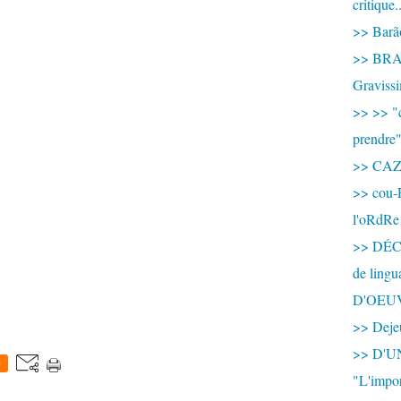
critique.
>> Barão
>> BRAS
Graviss
>> >> "c
prendre
>> CA
>> cou-
l'oRdRe
>> DÉCO
de ling
D'OEU
>> Dejeu
>> D'
0
"L'impor