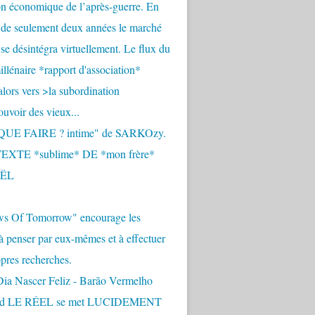
n économique de l’après-guerre. En
 de seulement deux années le marché
se désintégra virtuellement. Le flux du
llénaire *rapport d'association*
alors vers >la subordination
uvoir des vieux...
QUE FAIRE ? intime" de SARKOzy.
EXTE *sublime* DE *mon frère*
ËL
s Of Tomorrow" encourage les
 à penser par eux-mêmes et à effectuer
opres recherches.
Dia Nascer Feliz - Barão Vermelho
nd LE RÉEL se met LUCIDEMENT