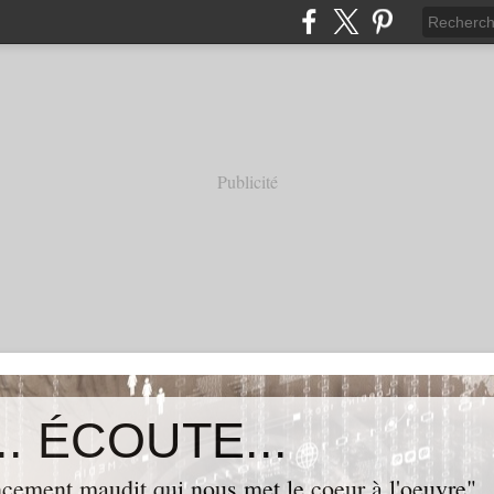
Publicité
. ÉCOUTE...
cement maudit qui nous met le coeur à l'oeuvre"