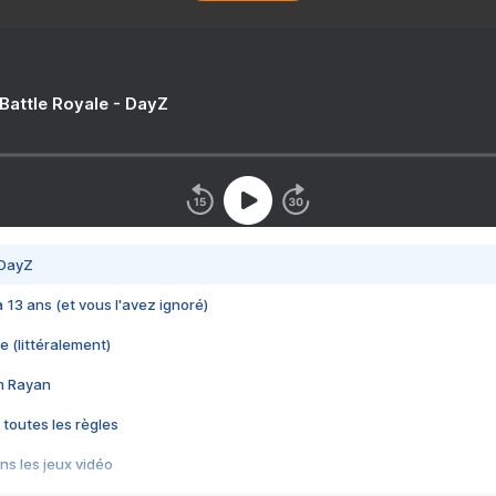
 Battle Royale - DayZ
 DayZ
 a 13 ans (et vous l'avez ignoré)
e (littéralement)
im Rayan
 toutes les règles
s les jeux vidéo