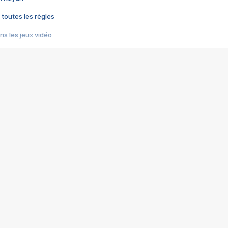
 toutes les règles
s les jeux vidéo
us choquant de Rockstar ? - Le scandale BULLY
e plus moche de Steam
du RÊVE tourne au CAUCHEMAR
pendant 8 heures
it… à tort
umiliés par un jeu vidéo
ire - Final Fantasy 8
ti un empire - Age of Empires
story DOFUS
tard, il crée l'un des pires jeux de tous les temps, MindsEye.