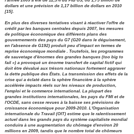
l'année 2009 a été de 12,3% du PIB US, ou 1,75 billion de
dollars et une prévision de 1,17 billion de dollars en 2010
[15].
En plus des diverses tentatives visant à réactiver l'offre de
crédit par les banques centrales depuis 2007, les mesures
de politique économique des différents plans des
gouvernements des pays du G7 (G20 dans le déguisement,
en l'absence de G192) produit peu d'impact en termes de
reprise économique mondiale . Toutefois, les programmes
de sauvetage d'énormes des grandes banques (too big to
fail ») a provoqué un énorme transfert de capital fictif qui
doit être dévalué aux trésors nationaux fortement aggraver
la dette publique des États. La transmission des effets de la
crise qui a éclaté dans la sphère financière à la sphère
accélérée impacts réels sur les niveaux de production,
l'emploi et le commerce international. La plupart des
grandes institutions internationales, les pays du FMI et de
l'OCDE, sans cesse revues à la baisse ses prévisions de
croissance économique pour 2009-2010. L'Organisation
internationale du Travail (OIT) estime que le ralentissement
actuel dans les grands pays du système capitaliste mondial
conduira à une augmentation du chômage d'environ 20
millions en 2009, tandis que le nombre total de chômeurs