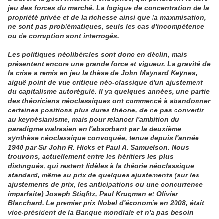
jeu des forces du marché. La logique de concentration de la
propriété privée et de la richesse ainsi que la maximisation,
ne sont pas problématiques, seuls les cas d'incompétence
ou de corruption sont interrogés.
Les politiques néolibérales sont donc en déclin, mais
présentent encore une grande force et vigueur. La gravité de
la crise a remis en jeu la thèse de John Maynard Keynes,
aiguë point de vue critique néo-classique d'un ajustement
du capitalisme autorégulé. Il ya quelques années, une partie
des théoriciens néoclassiques ont commencé à abandonner
certaines positions plus dures théorie, de ne pas convertir
au keynésianisme, mais pour relancer l'ambition du
paradigme walrasien en l'absorbant par la deuxième
synthèse néoclassique convoquée, tenue depuis l'année
1940 par Sir John R. Hicks et Paul A. Samuelson. Nous
trouvons, actuellement entre les héritiers les plus
distingués, qui restent fidèles à la théorie néoclassique
standard, même au prix de quelques ajustements (sur les
ajustements de prix, les anticipations ou une concurrence
imparfaite) Joseph Stiglitz, Paul Krugman et Olivier
Blanchard. Le premier prix Nobel d'économie en 2008, était
vice-président de la Banque mondiale et n'a pas besoin