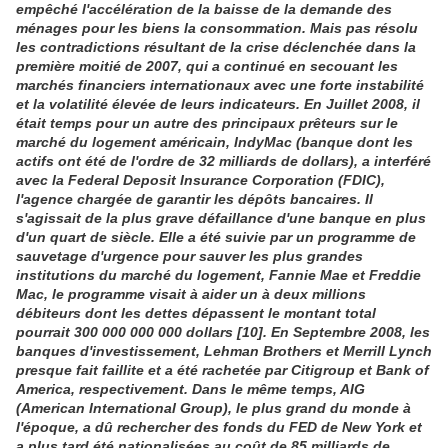
empêché l'accélération de la baisse de la demande des
ménages pour les biens la consommation. Mais pas résolu
les contradictions résultant de la crise déclenchée dans la
première moitié de 2007, qui a continué en secouant les
marchés financiers internationaux avec une forte instabilité
et la volatilité élevée de leurs indicateurs. En Juillet 2008, il
était temps pour un autre des principaux prêteurs sur le
marché du logement américain, IndyMac (banque dont les
actifs ont été de l'ordre de 32 milliards de dollars), a interféré
avec la Federal Deposit Insurance Corporation (FDIC),
l'agence chargée de garantir les dépôts bancaires. Il
s'agissait de la plus grave défaillance d'une banque en plus
d'un quart de siècle. Elle a été suivie par un programme de
sauvetage d'urgence pour sauver les plus grandes
institutions du marché du logement, Fannie Mae et Freddie
Mac, le programme visait à aider un à deux millions
débiteurs dont les dettes dépassent le montant total
pourrait 300 000 000 000 dollars [10]. En Septembre 2008, les
banques d'investissement, Lehman Brothers et Merrill Lynch
presque fait faillite et a été rachetée par Citigroup et Bank of
America, respectivement. Dans le même temps, AIG
(American International Group), le plus grand du monde à
l'époque, a dû rechercher des fonds du FED de New York et
a plus tard été nationalisées au coût de 85 milliards de