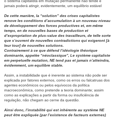
o sistema capitalista em mutação permanente não tende e
jamais poderá atingir, evidentemente, um equilíbrio estável
De cette manière, la “solution” des crises capitalistes
renove les conditions d’accumulation à un nouveau niveau
de développement des forces productives et, em même
temps, en de nouvelles bases de production et
d’expropriation de plus-value des travailleurs, de telle sorte
que s’ouvrent de nouvelles contradictions qui exigeront [à
leur tour] de nouvelles solutions.
Contrairement à ce que défend l’idéologie théorique
dominante, appelée “néoclassique”, Le système capitaliste
em perpetuelle mutation, NE tend pas et jamais n’atteindra,
évidemment, um equilibre stable.
Assim, a instabilidade que é inerente ao sistema não pode ser
explicada por fatores externos, como os erros ou falcatruas dos
agentes econômicos ou pelos equívocos da política
macroeconômica, como pretende a teoria dominante; assim
como as explicações a partir da forma ou insuficiência de
regulação, não chegam ao cerne da questão.
Ainsi donc, l’instabilité qui est inhérente au système NE
peut être expliquée (par l’existence de facteurs externes)