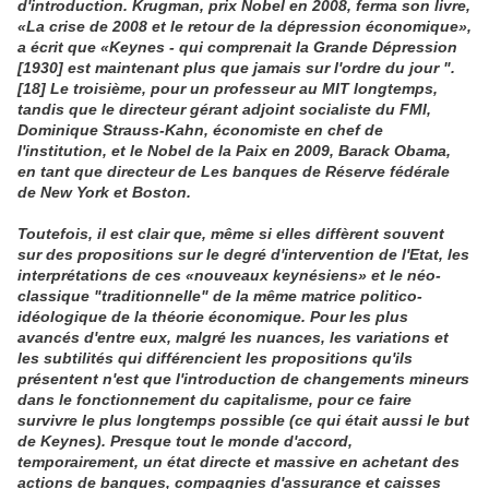
d'introduction. Krugman, prix Nobel en 2008, ferma son livre,
«La crise de 2008 et le retour de la dépression économique»,
a écrit que «Keynes - qui comprenait la Grande Dépression
[1930] est maintenant plus que jamais sur l'ordre du jour ".
[18] Le troisième, pour un professeur au MIT longtemps,
tandis que le directeur gérant adjoint socialiste du FMI,
Dominique Strauss-Kahn, économiste en chef de
l'institution, et le Nobel de la Paix en 2009, Barack Obama,
en tant que directeur de Les banques de Réserve fédérale
de New York et Boston.
Toutefois, il est clair que, même si elles diffèrent souvent
sur des propositions sur le degré d'intervention de l'Etat, les
interprétations de ces «nouveaux keynésiens» et le néo-
classique "traditionnelle" de la même matrice politico-
idéologique de la théorie économique. Pour les plus
avancés d'entre eux, malgré les nuances, les variations et
les subtilités qui différencient les propositions qu'ils
présentent n'est que l'introduction de changements mineurs
dans le fonctionnement du capitalisme, pour ce faire
survivre le plus longtemps possible (ce qui était aussi le but
de Keynes). Presque tout le monde d'accord,
temporairement, un état directe et massive en achetant des
actions de banques, compagnies d'assurance et caisses