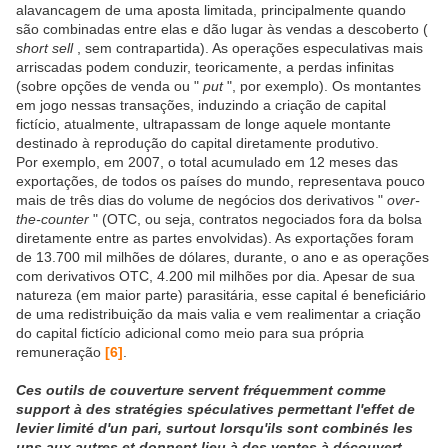
alavancagem de uma aposta limitada, principalmente quando
são combinadas entre elas e dão lugar às vendas a descoberto (
short sell
, sem contrapartida). As operações especulativas mais
arriscadas podem conduzir, teoricamente, a perdas infinitas
(sobre opções de venda ou "
put
", por exemplo). Os montantes
em jogo nessas transações, induzindo a criação de capital
fictício, atualmente, ultrapassam de longe aquele montante
destinado à reprodução do capital diretamente produtivo.
Por exemplo, em 2007, o total acumulado em 12 meses das
exportações, de todos os países do mundo, representava pouco
mais de três dias do volume de negócios dos derivativos "
over-
the-counter
" (OTC, ou seja, contratos negociados fora da bolsa
diretamente entre as partes envolvidas). As exportações foram
de 13.700 mil milhões de dólares, durante, o ano e as operações
com derivativos OTC, 4.200 mil milhões por dia. Apesar de sua
natureza (em maior parte) parasitária, esse capital é beneficiário
de uma redistribuição da mais valia e vem realimentar a criação
do capital fictício adicional como meio para sua própria
remuneração
[6]
.
Ces outils de couverture servent fréquemment comme
support à des stratégies spéculatives permettant l'effet de
levier limité d'un pari, surtout lorsqu'ils sont combinés les
uns aux autres et donnent lieu à des ventes à découvert