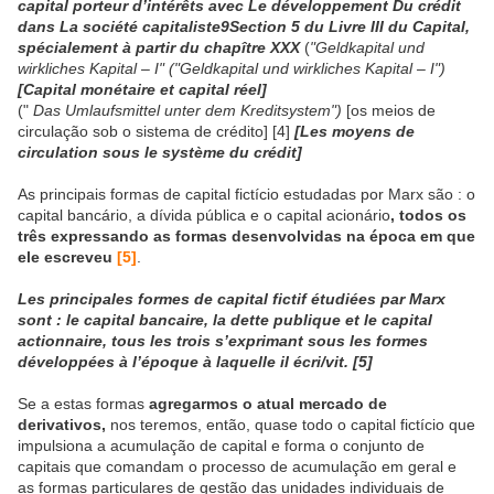
capital porteur d’intérêts avec Le développement Du crédit
dans La société capitaliste9Section 5 du Livre III du Capital,
spécialement à partir du chapître XXX
(
"Geldkapital und
wirkliches Kapital – I" ("Geldkapital und wirkliches Kapital – I")
[Capital monétaire et capital réel]
("
Das Umlaufsmittel unter dem Kreditsystem")
[os meios de
circulação sob o sistema de crédito] [4]
[Les moyens de
circulation sous le système du crédit]
As principais formas de capital fictício estudadas por Marx são : o
capital bancário, a dívida pública e o capital acionário
, todos os
três expressando as formas desenvolvidas na época em que
ele escreveu
[5]
.
Les principales formes de capital fictif étudiées par Marx
sont : le capital bancaire, la dette publique et le capital
actionnaire, tous les trois s’exprimant sous les formes
développées à l’époque à laquelle il écri/vit.
[5]
Se a estas formas
agregarmos o atual mercado de
derivativos,
nos teremos, então, quase todo o capital fictício que
impulsiona a acumulação de capital e forma o conjunto de
capitais que comandam o processo de acumulação em geral e
as formas particulares de gestão das unidades individuais de