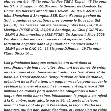
chutes ont été -45,4% pour l'indice TSE à Taipei, -48,6% pour
les STI à Singapour, -51,9% pour le Sensex de Bombay. En
Chine, les baisses ont été plus sévère: -61,9% à -65,4% et
bêta Shenzhen à Shanghai SSE. Dans d'autres poches du
Sud, à quelques exceptions près comme le Bovespa, BM
(-42,2%), les baisses ont été beaucoup plus bas, -24,5% au
Mexique (MXSE IPC), -24,0% à Santiago, au Chili ( GIAP) ou
-28,0% à Johannesburg (JSE FTSE). De Janvier à Mars 2009,
l'évolution des indices boursiers ont également été
fortement négative dans la plupart des marchés actions,
-15,9% pour le CAC 40, -16,3% pour DJindus, -19,7% pour
l'Euro Stoxx 50 ...
Les principales banques centrales ont lutté dans la
coordination de leurs activités, donnant des lignes de crédit
aux banques et continuellement réduit ses taux d'intérêt de
base. Le Trésor américain Henry Paulson et Ben Bernanke,
président de la Fed a tenu un paquet massive pour sauver le
système financier et a mobilisé un montant supérieur à 700
milliards de dollars pour acheter les obligations à haut
risque des actifs bancaires. Initialement, le projet a été rejeté
à la Chambre, mais adopté par le Sénat, après plusieurs
modifications ont été pour l'essentiel, la façon d'aider les
banques, qui fut par l'achat d'actions, et l'extension de l'aide