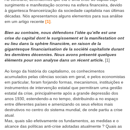
surgimento e manifestação ocorreu na esfera financeira, devido
à gigantesca financeirização da sociedade capitalista nas últimas
décadas. Nós apresentamos alguns elementos para sua análise
em um artigo recente
[1]
.
Bien au contraire, nous défendons l’idée qu’elle est une
crise du capital dont le surgissement et la manifestation ont
eu lieu dans la sphère financière, en raison de la
gigantesque financiarisation de la société capitaliste durant
les dernières décennies. Nous avons présenté quelques
éléments pour son analyse dans un récent article.
[1]
Ao longo da história do capitalismo, os conhecimentos
acumulados pelas ciências sociais em geral, e pelos economistas
em particular, foram forjando formas, mecanismos, instituições e
instrumentos de intervenção estatal que permitiram uma gestão
estatal da crise, principalmente após a grande depressão dos
anos 1930, estendendo-a no tempo, distribuindo-a no espaço
entre diferentes países e amenizando os seus efeitos mais
destrutivos no centro do sistema mundial, de onde partiu a crise
atual.
Mas, quais são efetivamente os fundamentos, as medidas e o
alcance das políticas anti-crise adotadas atualmente ? Quais as