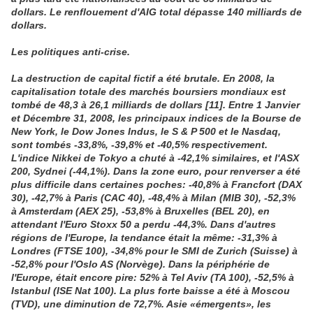
dollars. Le renflouement d'AIG total dépasse 140 milliards de
dollars.
Les politiques anti-crise.
La destruction de capital fictif a été brutale. En 2008, la
capitalisation totale des marchés boursiers mondiaux est
tombé de 48,3 à 26,1 milliards de dollars [11]. Entre 1 Janvier
et Décembre 31, 2008, les principaux indices de la Bourse de
New York, le Dow Jones Indus, le S & P 500 et le Nasdaq,
sont tombés -33,8%, -39,8% et -40,5% respectivement.
L'indice Nikkei de Tokyo a chuté à -42,1% similaires, et l'ASX
200, Sydnei (-44,1%). Dans la zone euro, pour renverser a été
plus difficile dans certaines poches: -40,8% à Francfort (DAX
30), -42,7% à Paris (CAC 40), -48,4% à Milan (MIB 30), -52,3%
à Amsterdam (AEX 25), -53,8% à Bruxelles (BEL 20), en
attendant l'Euro Stoxx 50 a perdu -44,3%. Dans d'autres
régions de l'Europe, la tendance était la même: -31,3% à
Londres (FTSE 100), -34,8% pour le SMI de Zurich (Suisse) à
-52,8% pour l'Oslo AS (Norvège). Dans la périphérie de
l'Europe, était encore pire: 52% à Tel Aviv (TA 100), -52,5% à
Istanbul (ISE Nat 100). La plus forte baisse a été à Moscou
(TVD), une diminution de 72,7%. Asie «émergents», les