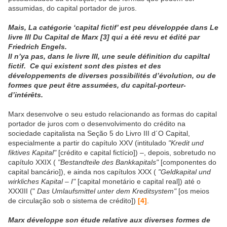
assumidas, do capital portador de juros.
Mais, La catégorie ‘capital fictif’ est peu développée dans Le
livre III Du Capital de Marx
[3]
qui a été revu et édité par
Friedrich Engels.
Il n’ya pas, dans le livre III, une seule définition du capiltal
fictif. Ce qui existent sont des pistes et des
développements de diverses possibilités d’évolution, ou de
formes que peut être assumées, du capital-porteur-
d’intérêts.
Marx desenvolve o seu estudo relacionando as formas do capital
portador de juros com o desenvolvimento do crédito na
sociedade capitalista na Seção 5 do Livro III d´O Capital,
especialmente a partir do capítulo XXV (intitulado
"Kredit und
fiktives Kapital"
[crédito e capital fictício]) –, depois, sobretudo no
capítulo XXIX (
"Bestandteile des Bankkapitals"
[componentes do
capital bancário]), e ainda nos capítulos XXX (
"Geldkapital und
wirkliches Kapital – I"
[capital monetário e capital real]) até o
XXXIII ("
Das Umlaufsmittel unter dem Kreditsystem"
[os meios
de circulação sob o sistema de crédito])
[4]
.
Marx développe son étude relative aux diverses formes de