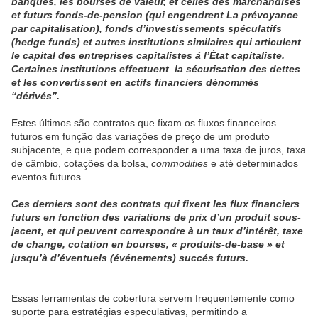
banques, les bourses de valeur, et celles des marchandises
et futurs fonds-de-pension (qui engendrent La prévoyance
par capitalisation), fonds d’investissements spéculatifs
(hedge funds) et autres institutions similaires qui articulent
le capital des entreprises capitalistes á l’État capitaliste.
Certaines institutions effectuent la sécurisation des dettes
et les convertissent en actifs financiers dénommés
“dérivés”.
Estes últimos são contratos que fixam os fluxos financeiros
futuros em função das variações de preço de um produto
subjacente, e que podem corresponder a uma taxa de juros, taxa
de câmbio, cotações da bolsa,
commodities
e até determinados
eventos futuros.
Ces derniers sont des contrats qui fixent les flux financiers
futurs en fonction des variations de prix d’un produit sous-
jacent, et qui peuvent correspondre à un taux d’intérêt, taxe
de change, cotation en bourses, « produits-de-base » et
jusqu’à d’éventuels (événements) succés futurs.
Essas ferramentas de cobertura servem frequentemente como
suporte para estratégias especulativas, permitindo a