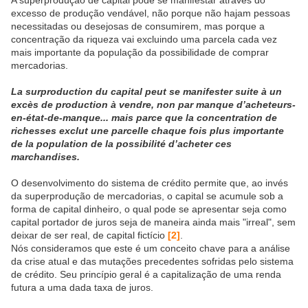
A superprodução de capital pode se manifestar através do
excesso de produção vendável, não porque não hajam pessoas
necessitadas ou desejosas de consumirem, mas porque a
concentração da riqueza vai excluindo uma parcela cada vez
mais importante da população da possibilidade de comprar
mercadorias.
La surproduction du capital peut se manifester suite à un
excès de production à vendre, non par manque d’acheteurs-
en-état-de-manque... mais parce que la concentration de
richesses exclut une parcelle chaque fois plus importante
de la population de la possibilité d’acheter ces
marchandises.
O desenvolvimento do sistema de crédito permite que, ao invés
da superprodução de mercadorias, o capital se acumule sob a
forma de capital dinheiro, o qual pode se apresentar seja como
capital portador de juros seja de maneira ainda mais "irreal", sem
deixar de ser real, de capital fictício
[2]
.
Nós consideramos que este é um conceito chave para a análise
da crise atual e das mutações precedentes sofridas pelo sistema
de crédito. Seu princípio geral é a capitalização de uma renda
futura a uma dada taxa de juros.