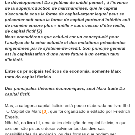
Le développement Du système de crédit permet , à l’inverse
de la superproduction de marchandises, que le capital
s’accumule sous la forme de capital-argent lequel peut se
présenter soit sous la forme de capital porteur d’intérêts soit
de manière encore plus « irrélle » sans cesser d’être réelle,
de capital fictif
[2]
Nous considérons que celui-ci est un concept-clé pour
l’analyse de la crise actuelle et des mutations précedentes
engendrées par le système-de-crédit. Son principe général
est la capitalisation d’une rente future à un certain taux
d’intérêt.
Entre os principais teóricos da economia, somente Marx
trata do capital fictício.
Des principales théories économiques, seul Marx traite Du
capital fictif.
Mas, a categoria capital fictício está pouco elaborada no livro III d
´O Capital de Marx
[3]
, que foi organizado e editado por Friedrich
Engels.
Não há, no livro III, uma única definição de capital fictício, o que
existem são pistas e desenvolvimentos das diversas
possibilidades da evolução, ou das formas que podem ser