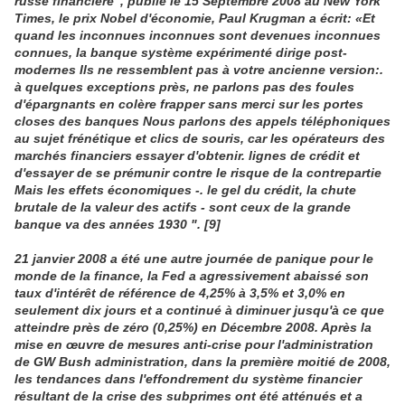
russe financière", publié le 15 Septembre 2008 au New York
Times, le prix Nobel d'économie, Paul Krugman a écrit: «Et
quand les inconnues inconnues sont devenues inconnues
connues, la banque système expérimenté dirige post-
modernes Ils ne ressemblent pas à votre ancienne version:.
à quelques exceptions près, ne parlons pas des foules
d'épargnants en colère frapper sans merci sur les portes
closes des banques Nous parlons des appels téléphoniques
au sujet frénétique et clics de souris, car les opérateurs des
marchés financiers essayer d'obtenir. lignes de crédit et
d'essayer de se prémunir contre le risque de la contrepartie
Mais les effets économiques -. le gel du crédit, la chute
brutale de la valeur des actifs - sont ceux de la grande
banque va des années 1930 ". [9]
21 janvier 2008 a été une autre journée de panique pour le
monde de la finance, la Fed a agressivement abaissé son
taux d'intérêt de référence de 4,25% à 3,5% et 3,0% en
seulement dix jours et a continué à diminuer jusqu'à ce que
atteindre près de zéro (0,25%) en Décembre 2008. Après la
mise en œuvre de mesures anti-crise pour l'administration
de GW Bush administration, dans la première moitié de 2008,
les tendances dans l'effondrement du système financier
résultant de la crise des subprimes ont été atténués et a