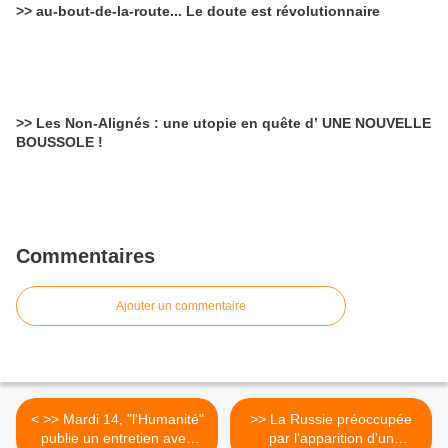
>> au-bout-de-la-route... Le doute est révolutionnaire
>> Les Non-Alignés : une utopie en quête d’ UNE NOUVELLE
BOUSSOLE !
Commentaires
Ajouter un commentaire
< >> Mardi 14, "l'Humanité"
>> La Russie préoccupée
publie un entretien avec
par l'apparition d'un