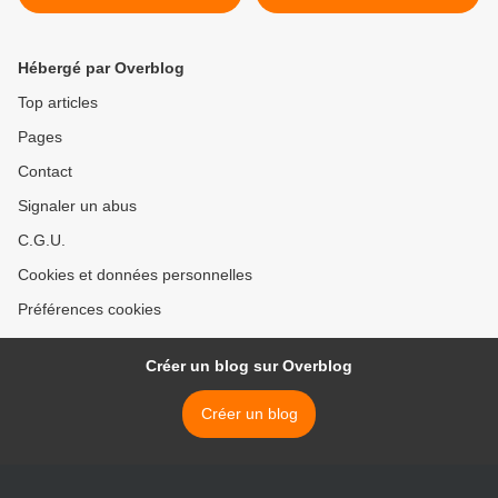
Pierre Laurent
croiseur lance-missiles
américain dans la mer
Noire >
Hébergé par Overblog
Top articles
Pages
Contact
Signaler un abus
C.G.U.
Cookies et données personnelles
Préférences cookies
Créer un blog sur Overblog
Créer un blog