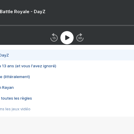
 Battle Royale - DayZ
 DayZ
 a 13 ans (et vous l'avez ignoré)
e (littéralement)
im Rayan
 toutes les règles
s les jeux vidéo
us choquant de Rockstar ? - Le scandale BULLY
e plus moche de Steam