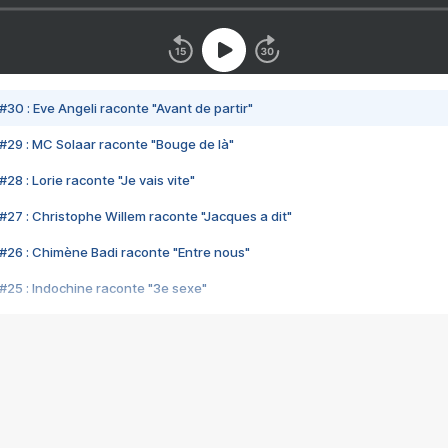
#30 : Eve Angeli raconte "Avant de partir"
#29 : MC Solaar raconte "Bouge de là"
28 : Lorie raconte "Je vais vite"
#27 : Christophe Willem raconte "Jacques a dit"
#26 : Chimène Badi raconte "Entre nous"
#25 : Indochine raconte "3e sexe"
#24 : Zaho raconte "C'est chelou"
#23 : Patrick Bruel raconte "Au café des délices"
#22 : Kyo raconte "Le chemin"
#21 : Nolwenn Leroy raconte "Cassé"