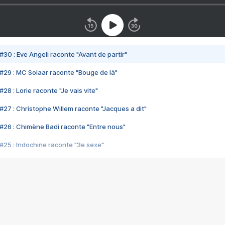
#30 : Eve Angeli raconte "Avant de partir"
#29 : MC Solaar raconte "Bouge de là"
28 : Lorie raconte "Je vais vite"
#27 : Christophe Willem raconte "Jacques a dit"
#26 : Chimène Badi raconte "Entre nous"
#25 : Indochine raconte "3e sexe"
#24 : Zaho raconte "C'est chelou"
#23 : Patrick Bruel raconte "Au café des délices"
#22 : Kyo raconte "Le chemin"
#21 : Nolwenn Leroy raconte "Cassé"