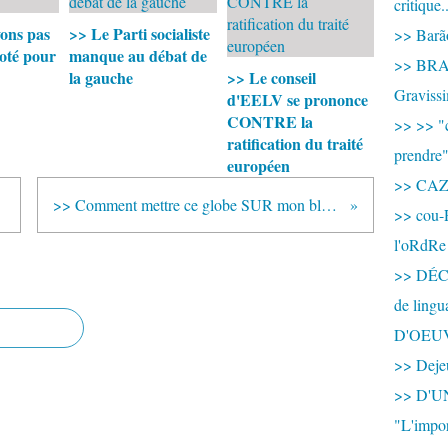
critique.
ons pas
>> Le Parti socialiste
>> Barão
oté pour
manque au débat de
>> BRAS
la gauche
>> Le conseil
Graviss
d'EELV se prononce
CONTRE la
>> >> "c
ratification du traité
prendre
européen
>> CA
C !
>> Comment mettre ce globe SUR mon blog ? (j'suis nul à en mourir !
>> cou-
l'oRdRe
>> DÉCO
de ling
D'OEU
>> Dejeu
>> D'
"L'impor