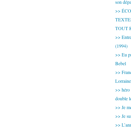
son dép
>> ÉCOU
TEXTES 
TOUT 
>> Entre
(1994)
>> Eu pr
Bebel
>> France
Lorraine
>> héro
double l
>> Je me
>> Je su
>> L’ann