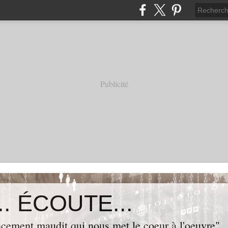
Publicité
. ÉCOUTE...
cement maudit qui nous met le coeur à l'oeuvre"