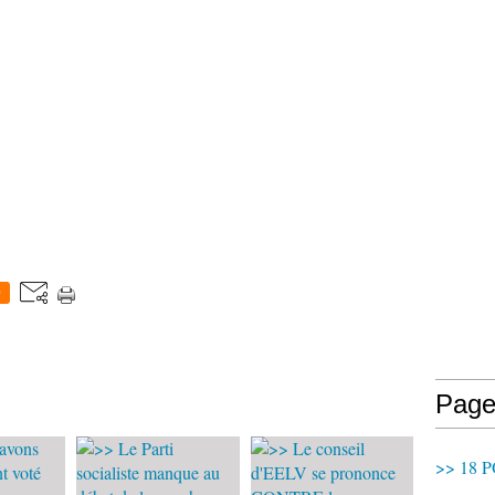
0
Page
>> 18 P