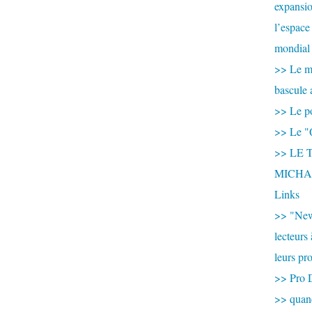
expansio
l’espace
mondial 
>> Le mi
bascule 
>> Le po
>> Le "
>> LE T
MICHA
Links
>> "New
lecteurs
leurs pr
>> Pro 
>> qua