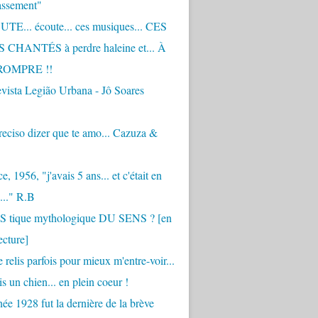
assement"
TE... écoute... ces musiques... CES
CHANTÉS à perdre haleine et... À
ROMPRE !!
vista Legião Urbana - Jô Soares
eciso dizer que te amo... Cazuza &
, 1956, "j'avais 5 ans... et c'était en
..." R.B
 S tique mythologique DU SENS ? [en
ecture]
 relis parfois pour mieux m'entre-voir...
is un chien... en plein coeur !
ée 1928 fut la dernière de la brève