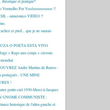
.. théorique et pratique*
 Vermelho Por Vocêsssssssssssss !!
IL - amazonico VIDÉO !!
imo.
achez ce pied... que je ne saurais
"
ZUZA O POETA ESTÁ VIVO
Rage > Rage-aux-coups > crevons
 mondial
UVREZ Andre Martins de Barros -
ua português - UNE MINE
VRES !
ner gratte-ciel-1930-Merci-à-Jacques
UN GNOME COMMUNISTE :
tance historique de l'ultra-gauche et