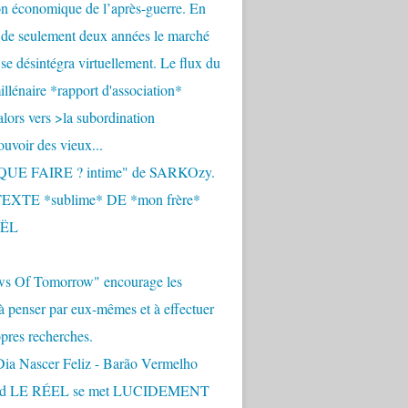
n économique de l’après-guerre. En
 de seulement deux années le marché
se désintégra virtuellement. Le flux du
llénaire *rapport d'association*
alors vers >la subordination
uvoir des vieux...
QUE FAIRE ? intime" de SARKOzy.
EXTE *sublime* DE *mon frère*
ËL
s Of Tomorrow" encourage les
 à penser par eux-mêmes et à effectuer
opres recherches.
Dia Nascer Feliz - Barão Vermelho
nd LE RÉEL se met LUCIDEMENT