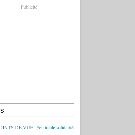
Publicité
s
OINTS-DE-VUE...*en totale solidarité