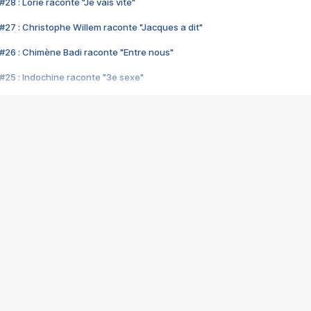
28 : Lorie raconte "Je vais vite"
#27 : Christophe Willem raconte "Jacques a dit"
#26 : Chimène Badi raconte "Entre nous"
#25 : Indochine raconte "3e sexe"
#24 : Zaho raconte "C'est chelou"
#23 : Patrick Bruel raconte "Au café des délices"
#22 : Kyo raconte "Le chemin"
#21 : Nolwenn Leroy raconte "Cassé"
#20 : Patrick Hernandez raconte "Born to be alive"
#19 : Lorie raconte "Près de moi"
#18 : Michael Jones raconte "A nos actes manqués" (avec Jean-Jacque
#17 : Khaled raconte "Aïcha"
#16 : Corneille raconte "Parce qu'on vient de loin"