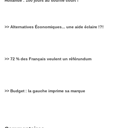
Hollande : 100 jours au souffle court !"
>> Alternatives Économiques... une aide éclaire !?!
>> 72 % des Français veulent un référundum
>> Budget : la gauche imprime sa marque