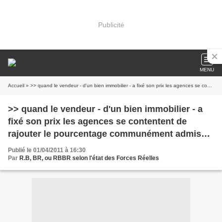
Publicité
MENU
Accueil
» >> quand le vendeur - d'un bien immobilier - a fixé son prix les agences se contentent de rajouter le pourcentage communément admis dans le secteur…
>> quand le vendeur - d'un bien immobilier - a
fixé son prix les agences se contentent de
rajouter le pourcentage communément admis
dans le secteur…
Publié le 01/04/2011 à 16:30
Par
R.B, BR, ou RBBR selon l'état des Forces Réelles