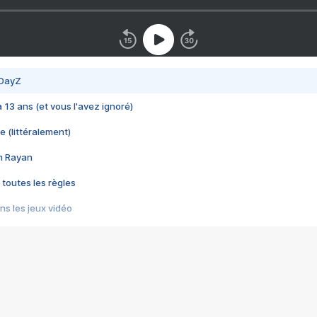
 DayZ
 a 13 ans (et vous l'avez ignoré)
e (littéralement)
im Rayan
 toutes les règles
s les jeux vidéo
us choquant de Rockstar ? - Le scandale BULLY
e plus moche de Steam
du RÊVE tourne au CAUCHEMAR
pendant 8 heures