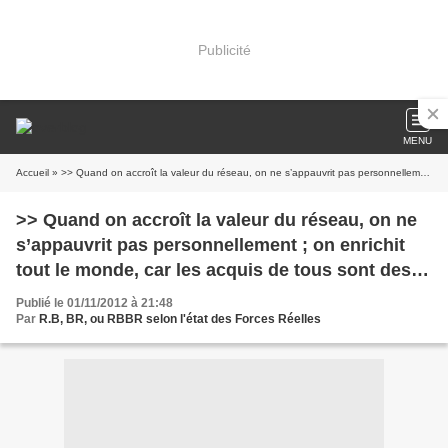
Publicité
MENU
Accueil
» >> Quand on accroît la valeur du réseau, on ne s’appauvrit pas personnellement ; on enrichit tout le monde, car les acquis de tous sont des nœuds égaux dans l’effort commun.
>> Quand on accroît la valeur du réseau, on ne
s’appauvrit pas personnellement ; on enrichit
tout le monde, car les acquis de tous sont des
nœuds égaux dans l’effort commun.
Publié le 01/11/2012 à 21:48
Par
R.B, BR, ou RBBR selon l'état des Forces Réelles