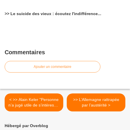
>> Le suicide des vieux : écoutez l'indifférence...
Commentaires
Ajouter un commentaire
< >> Alain Keler "Personne
>> L’Allemagne rattrapée
n’a jugé utile de s’intéresser
par l’austérité >
aux roms, ils sont devenus
des fantômes"
Hébergé par Overblog