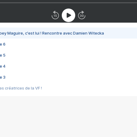
bey Maguire, c'est lui ! Rencontre avec Damien Witecka
e 6
e 5
e 4
e 3
s créatrices de la VF !
e 2
e 1
e Mektoub My Love arrive enfin ! Rencontre avec Shaïn Boumedine et Sal
i : après Toni en famille