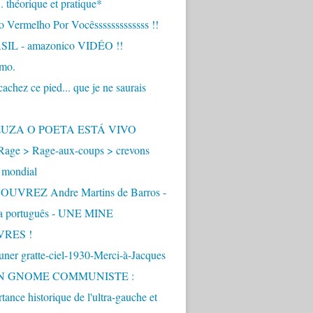
.. théorique et pratique*
 Vermelho Por Vocêsssssssssssss !!
IL - amazonico VIDÉO !!
imo.
achez ce pied... que je ne saurais
"
ZUZA O POETA ESTÁ VIVO
Rage > Rage-aux-coups > crevons
 mondial
UVREZ Andre Martins de Barros -
ua português - UNE MINE
VRES !
ner gratte-ciel-1930-Merci-à-Jacques
UN GNOME COMMUNISTE :
tance historique de l'ultra-gauche et