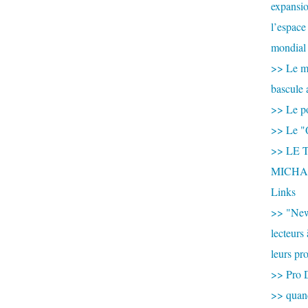
expansio
l’espace
mondial 
>> Le mi
bascule 
>> Le po
>> Le "
>> LE T
MICHA
Links
>> "New
lecteurs
leurs pr
>> Pro 
>> qua