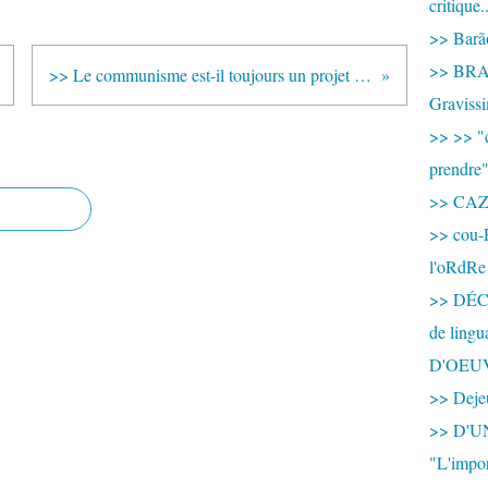
critique.
>> Barão
>> BRAS
>> Le communisme est-il toujours un projet d’avenir ?
Graviss
>> >> "c
prendre
>> CA
>> cou-
l'oRdRe
>> DÉCO
de ling
D'OEU
>> Dejeu
>> D'
"L'impor