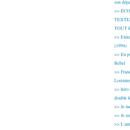
son dép
>> ÉCOU
TEXTES 
TOUT 
>> Entre
(1994)
>> Eu pr
Bebel
>> France
Lorraine
>> héro
double l
>> Je me
>> Je su
>> L’ann