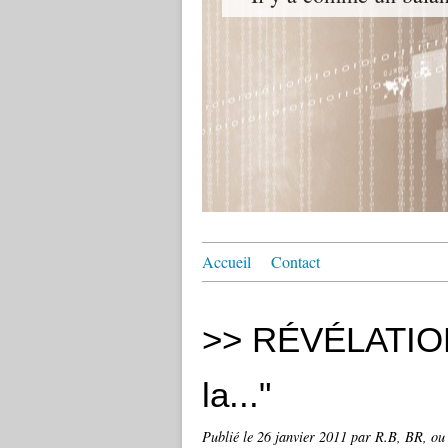
Accueil
Contact
>> RÉVÉLATION 
la..."
Publié le
26 janvier 2011
par R.B, BR, ou 