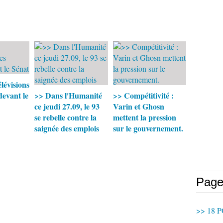
lévisions
 devant le
>> Dans l'Humanité
>> Compétitivité :
ce jeudi 27.09, le 93
Varin et Ghosn
se rebelle contre la
mettent la pression
saignée des emplois
sur le gouvernement.
Page
>> 18 P