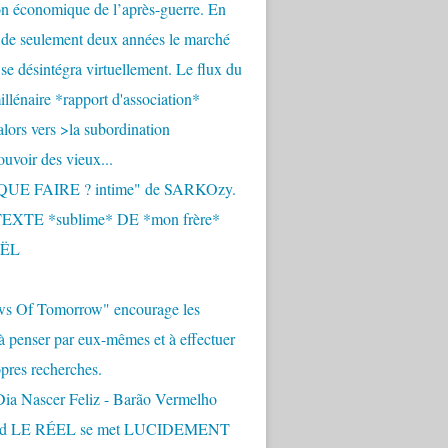
n économique de l’après-guerre. En
 de seulement deux années le marché
se désintégra virtuellement. Le flux du
llénaire *rapport d'association*
alors vers >la subordination
uvoir des vieux...
QUE FAIRE ? intime" de SARKOzy.
EXTE *sublime* DE *mon frère*
ËL
s Of Tomorrow" encourage les
 à penser par eux-mêmes et à effectuer
opres recherches.
Dia Nascer Feliz - Barão Vermelho
nd LE RÉEL se met LUCIDEMENT