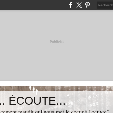
Publicité
. ÉCOUTE...
cement maudit qui nous met le coeur à l'oeuvre"