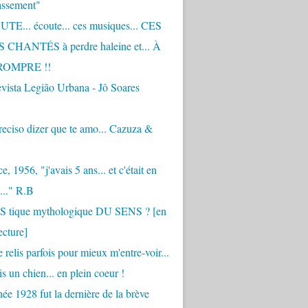
assement"
TE... écoute... ces musiques... CES
CHANTÉS à perdre haleine et... À
ROMPRE !!
vista Legião Urbana - Jô Soares
eciso dizer que te amo... Cazuza &
, 1956, "j'avais 5 ans... et c'était en
..." R.B
 S tique mythologique DU SENS ? [en
ecture]
 relis parfois pour mieux m'entre-voir...
is un chien... en plein coeur !
ée 1928 fut la dernière de la brève