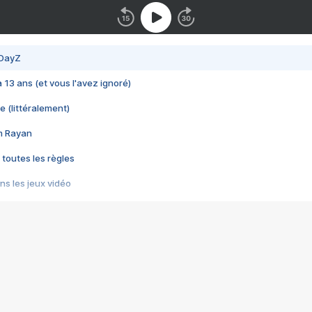
 DayZ
 a 13 ans (et vous l'avez ignoré)
e (littéralement)
im Rayan
 toutes les règles
s les jeux vidéo
us choquant de Rockstar ? - Le scandale BULLY
e plus moche de Steam
du RÊVE tourne au CAUCHEMAR
pendant 8 heures
it… à tort