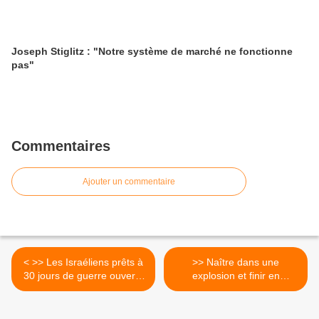
Joseph Stiglitz : "Notre système de marché ne fonctionne
pas"
Commentaires
Ajouter un commentaire
< >> Les Israéliens prêts à
>> Naître dans une
30 jours de guerre ouverte
explosion et finir en
avec l’Iran
implosion ! >