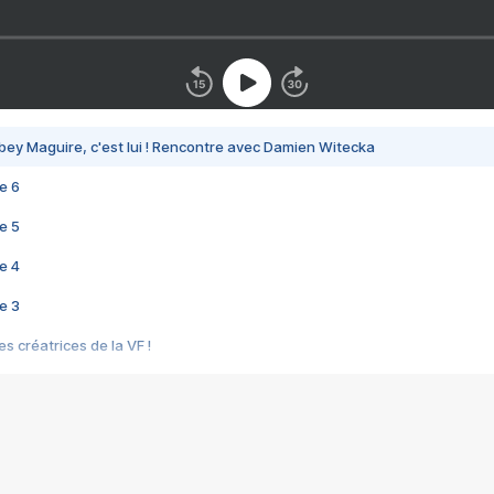
bey Maguire, c'est lui ! Rencontre avec Damien Witecka
e 6
e 5
e 4
e 3
s créatrices de la VF !
e 2
e 1
e Mektoub My Love arrive enfin ! Rencontre avec Shaïn Boumedine et Sal