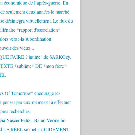
n économique de l’après-guerre. En
 de seulement deux années le marché
se désintégra virtuellement. Le flux du
llénaire *rapport d'association*
alors vers >la subordination
uvoir des vieux...
QUE FAIRE ? intime" de SARKOzy.
EXTE *sublime* DE *mon frère*
ËL
s Of Tomorrow" encourage les
 à penser par eux-mêmes et à effectuer
opres recherches.
Dia Nascer Feliz - Barão Vermelho
nd LE RÉEL se met LUCIDEMENT