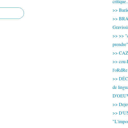
critique.
>> Barão
>> BRAS
Graviss
>> >> "c
prendre
>> CA
>> cou-
l'oRdRe
>> DÉCO
de ling
D'OEU
>> Dejeu
>> D'
"L'impor