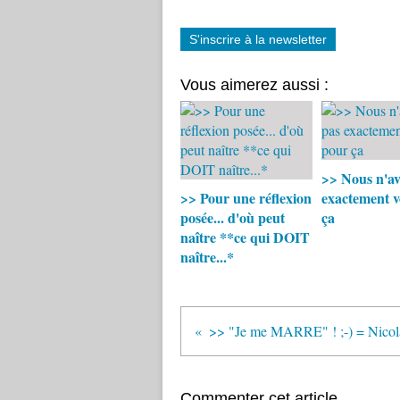
S'inscrire à la newsletter
Vous aimerez aussi :
>> Nous n'av
>> Pour une réflexion
exactement v
posée... d'où peut
ça
naître **ce qui DOIT
naître...*
Commenter cet article