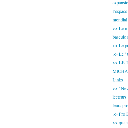
expansio
l’espace
mondial 
>> Le mi
bascule 
>> Le po
>> Le "
>> LE T
MICHA
Links
>> "New
lecteurs
leurs pr
>> Pro 
>> qua