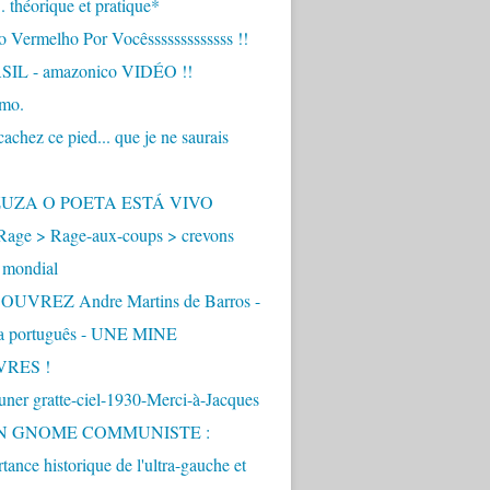
.. théorique et pratique*
 Vermelho Por Vocêsssssssssssss !!
IL - amazonico VIDÉO !!
imo.
achez ce pied... que je ne saurais
"
ZUZA O POETA ESTÁ VIVO
Rage > Rage-aux-coups > crevons
 mondial
UVREZ Andre Martins de Barros -
ua português - UNE MINE
VRES !
ner gratte-ciel-1930-Merci-à-Jacques
UN GNOME COMMUNISTE :
tance historique de l'ultra-gauche et