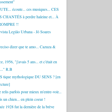
assement"
TE... écoute... ces musiques... CES
CHANTÉS à perdre haleine et... À
ROMPRE !!
vista Legião Urbana - Jô Soares
eciso dizer que te amo... Cazuza &
, 1956, "j'avais 5 ans... et c'était en
..." R.B
 S tique mythologique DU SENS ? [en
ecture]
 relis parfois pour mieux m'entre-voir...
is un chien... en plein coeur !
ée 1928 fut la dernière de la brève