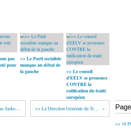
ons pas
>> Le Parti socialiste
oté pour
manque au débat de
la gauche
>> Le conseil
d'EELV se prononce
CONTRE la
ratification du traité
européen
Page
>> "Je me MARRE" ! ;-) = Nicolas Sarkozy, agent de voyage du gouvernement
>> La Direction Générale du Travail... au service du patronat !
>> 18 P