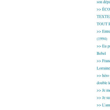
son dép
>> ÉCOU
TEXTES 
TOUT 
>> Entre
(1994)
>> Eu pr
Bebel
>> France
Lorraine
>> héro
double l
>> Je me
>> Je su
>> L’ann