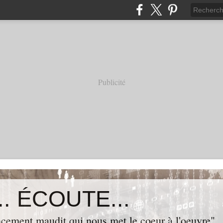
Publicité
. ÉCOUTE...
cement maudit qui nous met le coeur à l'oeuvre"