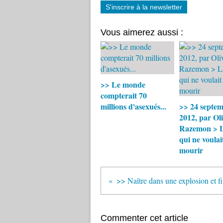
S'inscrire à la newsletter
Vous aimerez aussi :
>> Le monde
compterait 70
millions d'asexués...
>> 24 septe
2012, par Oli
Razemon > La
qui ne voulai
mourir
Commenter cet article