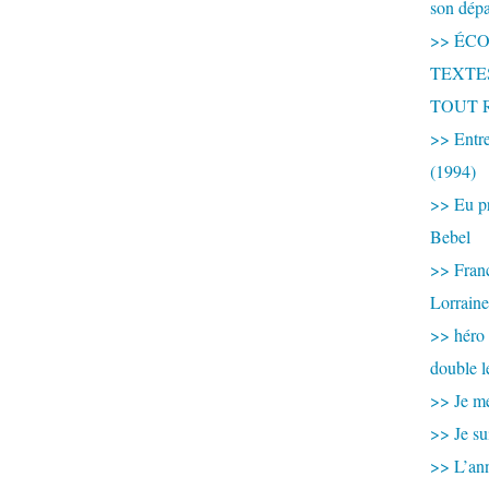
son dép
>> ÉCOU
TEXTES 
TOUT 
>> Entre
(1994)
>> Eu pr
Bebel
>> France
Lorraine
>> héro
double l
>> Je me
>> Je su
>> L’ann