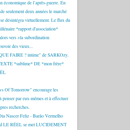
n économique de l’après-guerre. En
 de seulement deux années le marché
se désintégra virtuellement. Le flux du
llénaire *rapport d'association*
alors vers >la subordination
uvoir des vieux...
QUE FAIRE ? intime" de SARKOzy.
EXTE *sublime* DE *mon frère*
ËL
s Of Tomorrow" encourage les
 à penser par eux-mêmes et à effectuer
opres recherches.
Dia Nascer Feliz - Barão Vermelho
nd LE RÉEL se met LUCIDEMENT