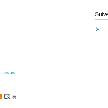
Suiv
 tous sens
0