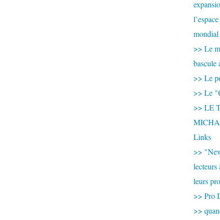
expansio
l’espace
mondial 
>> Le mi
bascule 
>> Le po
>> Le "
>> LE T
MICHA
Links
>> "New
lecteurs
leurs pr
>> Pro 
>> qua