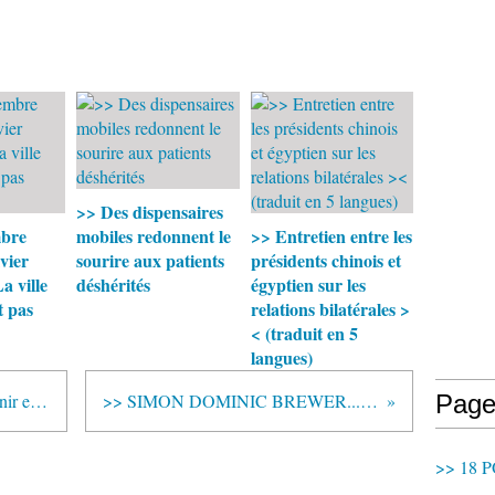
>> Des dispensaires
mbre
mobiles redonnent le
>> Entretien entre les
vier
sourire aux patients
présidents chinois et
 ville
déshérités
égyptien sur les
t pas
relations bilatérales >
< (traduit en 5
langues)
>> Naître dans une explosion et finir en implosion !
>> SIMON DOMINIC BREWER... tu connais ?
Page
>> 18 P