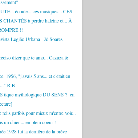
assement"
TE... écoute... ces musiques... CES
CHANTÉS à perdre haleine et... À
ROMPRE !!
vista Legião Urbana - Jô Soares
eciso dizer que te amo... Cazuza &
, 1956, "j'avais 5 ans... et c'était en
..." R.B
 S tique mythologique DU SENS ? [en
ecture]
 relis parfois pour mieux m'entre-voir...
is un chien... en plein coeur !
ée 1928 fut la dernière de la brève