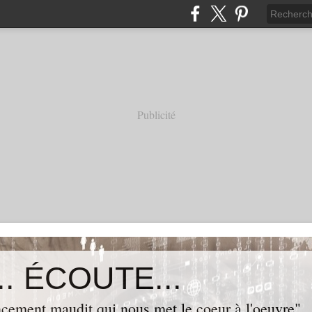
Publicité
. ÉCOUTE...
cement maudit qui nous met le coeur à l'oeuvre"