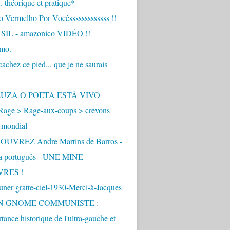
.. théorique et pratique*
 Vermelho Por Vocêsssssssssssss !!
IL - amazonico VIDÉO !!
imo.
achez ce pied... que je ne saurais
"
ZUZA O POETA ESTÁ VIVO
Rage > Rage-aux-coups > crevons
 mondial
UVREZ Andre Martins de Barros -
ua português - UNE MINE
VRES !
ner gratte-ciel-1930-Merci-à-Jacques
UN GNOME COMMUNISTE :
tance historique de l'ultra-gauche et