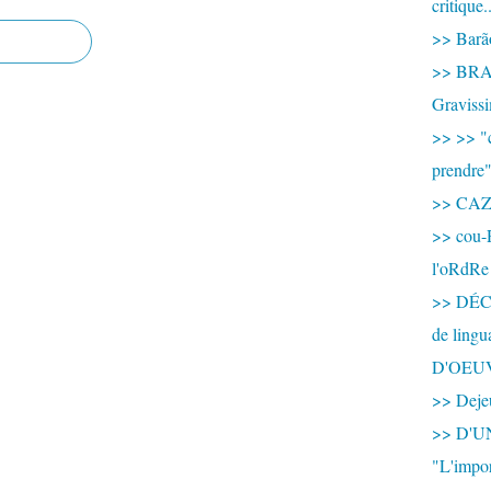
critique.
>> Barão
>> BRAS
Graviss
>> >> "c
prendre
>> CA
>> cou-
l'oRdRe
>> DÉCO
de ling
D'OEU
>> Dejeu
>> D'
"L'impor