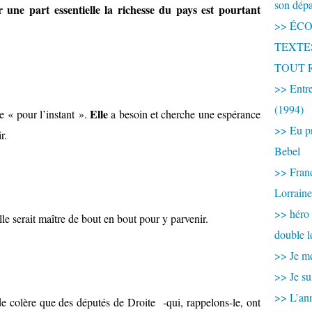
son dép
 une part essentielle la richesse du pays est pourtant
>> ÉCOU
TEXTES 
TOUT 
>> Entre
(1994)
Elle
e « pour l’instant ».
a besoin et cherche une espérance
>> Eu pr
r.
Bebel
>> France
Lorraine
>> héro
e serait maître de bout en bout pour y parvenir.
double l
>> Je me
>> Je su
>> L’ann
nde colère que des députés de Droite -qui, rappelons-le, ont