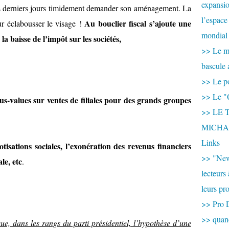
expansio
 ces derniers jours timidement demander son aménagement. La
l’espace
Au bouclier fiscal s’ajoute une
ur éclabousser le visage !
mondial 
a baisse de l’impôt sur les sociétés,
>> Le mi
bascule 
>> Le po
>> Le "
us-values sur ventes de filiales pour des grands groupes
>> LE T
MICHA
Links
tisations sociales, l’exonération des revenus financiers
>> "New
le, etc
.
lecteurs
leurs pr
>> Pro 
>> qua
ue, dans les rangs du parti présidentiel, l’hypothèse d’une