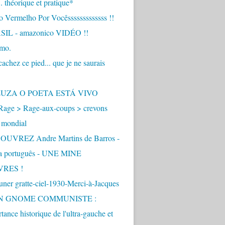
.. théorique et pratique*
 Vermelho Por Vocêsssssssssssss !!
IL - amazonico VIDÉO !!
imo.
achez ce pied... que je ne saurais
"
ZUZA O POETA ESTÁ VIVO
Rage > Rage-aux-coups > crevons
 mondial
UVREZ Andre Martins de Barros -
ua português - UNE MINE
VRES !
ner gratte-ciel-1930-Merci-à-Jacques
UN GNOME COMMUNISTE :
tance historique de l'ultra-gauche et