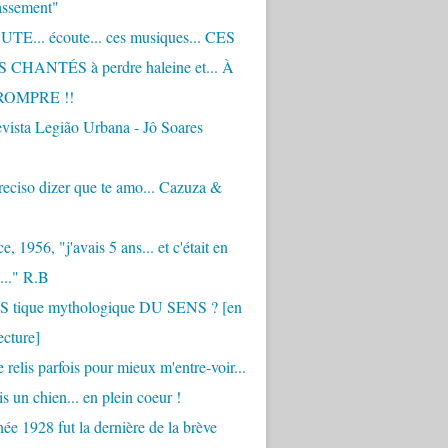
assement"
TE... écoute... ces musiques... CES
CHANTÉS à perdre haleine et... À
ROMPRE !!
vista Legião Urbana - Jô Soares
eciso dizer que te amo... Cazuza &
, 1956, "j'avais 5 ans... et c'était en
..." R.B
 S tique mythologique DU SENS ? [en
ecture]
 relis parfois pour mieux m'entre-voir...
is un chien... en plein coeur !
ée 1928 fut la dernière de la brève