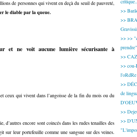
critique.
illions de personnes qui vivent en deçà du seuil de pauvreté,
>> Barão
rer le diable par la queue.
>> BRAS
Graviss
>> >> "c
prendre
ur et ne voit aucune lumière sécurisante à
>> CA
>> cou-
l'oRdRe
>> DÉCO
de ling
et ceux qui vivent dans l’angoisse de la fin du mois ou du
D'OEU
>> Dejeu
>> D'
ie, d’autres encore sont coincés dans les rudes tenailles des
"L'impor
it sur leur portefeuille comme une sangsue sur des veines.