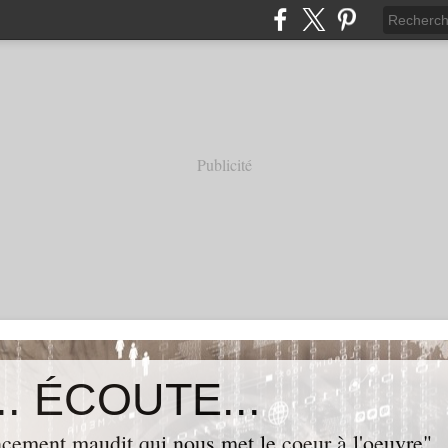
Publicité
. ÉCOUTE...
cement maudit qui nous met le coeur à l'oeuvre"