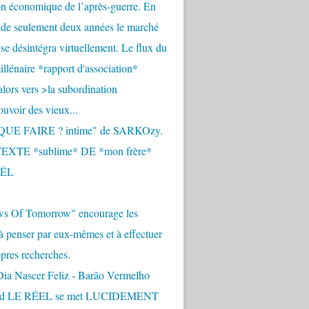
n économique de l’après-guerre. En
 de seulement deux années le marché
se désintégra virtuellement. Le flux du
llénaire *rapport d'association*
alors vers >la subordination
uvoir des vieux...
QUE FAIRE ? intime" de SARKOzy.
EXTE *sublime* DE *mon frère*
ËL
s Of Tomorrow" encourage les
 à penser par eux-mêmes et à effectuer
opres recherches.
Dia Nascer Feliz - Barão Vermelho
nd LE RÉEL se met LUCIDEMENT