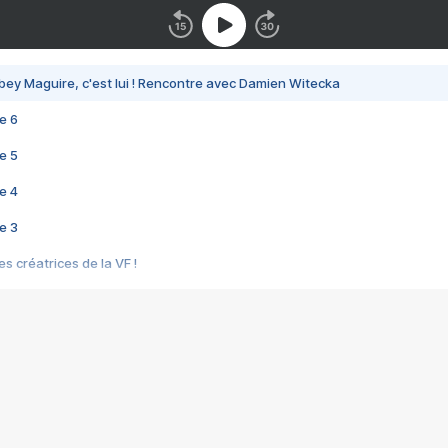
bey Maguire, c'est lui ! Rencontre avec Damien Witecka
e 6
e 5
e 4
e 3
s créatrices de la VF !
e 2
e 1
e Mektoub My Love arrive enfin ! Rencontre avec Shaïn Boumedine et Sal
i : après Toni en famille
elle réalise le bouleversant Dites lui que je l'aime