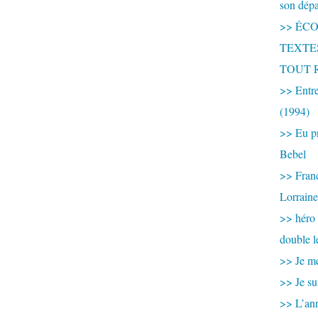
son dép
>> ÉCOU
TEXTES 
TOUT 
>> Entre
(1994)
>> Eu pr
Bebel
>> France
Lorraine
>> héro
double l
>> Je me
>> Je su
>> L’ann