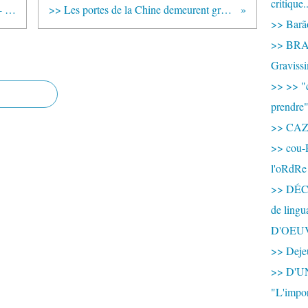
critique.
>> L’empire de la consommation - Eduardo GALEANO
>> Les portes de la Chine demeurent grandes ouvertes au monde
>> Barão
>> BRAS
Graviss
>> >> "c
prendre
>> CA
>> cou-
l'oRdRe
>> DÉCO
de ling
D'OEU
>> Dejeu
>> D'
"L'impor