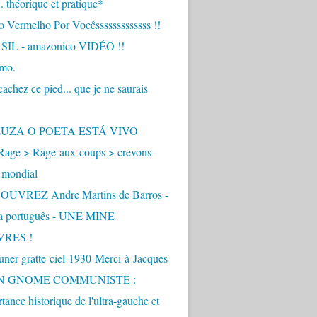
.. théorique et pratique*
 Vermelho Por Vocêsssssssssssss !!
IL - amazonico VIDÉO !!
imo.
achez ce pied... que je ne saurais
"
ZUZA O POETA ESTÁ VIVO
Rage > Rage-aux-coups > crevons
 mondial
UVREZ Andre Martins de Barros -
ua português - UNE MINE
VRES !
ner gratte-ciel-1930-Merci-à-Jacques
UN GNOME COMMUNISTE :
tance historique de l'ultra-gauche et