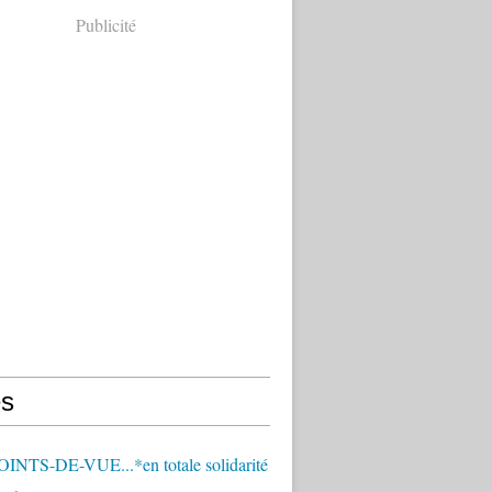
Publicité
s
OINTS-DE-VUE...*en totale solidarité