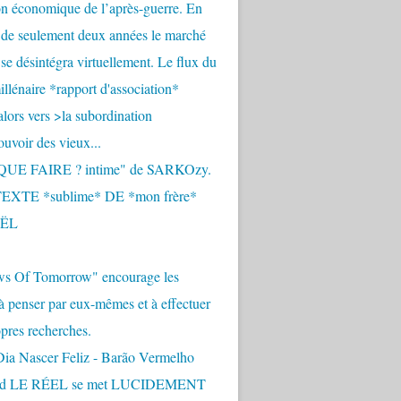
n économique de l’après-guerre. En
 de seulement deux années le marché
se désintégra virtuellement. Le flux du
llénaire *rapport d'association*
alors vers >la subordination
uvoir des vieux...
QUE FAIRE ? intime" de SARKOzy.
EXTE *sublime* DE *mon frère*
ËL
s Of Tomorrow" encourage les
 à penser par eux-mêmes et à effectuer
opres recherches.
Dia Nascer Feliz - Barão Vermelho
nd LE RÉEL se met LUCIDEMENT