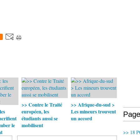
0
>> Contre le Traité
>> Afrique-du-sud >
les
européen, les
Les mineurs trouvent
Page
acrifient
étudiants aussi se
un accord
mber le
mobilisent
t
>> 18 P