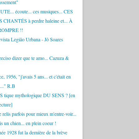
assement"
TE... écoute... ces musiques... CES
CHANTÉS à perdre haleine et... À
ROMPRE !!
vista Legião Urbana - Jô Soares
eciso dizer que te amo... Cazuza &
, 1956, "j'avais 5 ans... et c'était en
..." R.B
 S tique mythologique DU SENS ? [en
ecture]
 relis parfois pour mieux m'entre-voir...
is un chien... en plein coeur !
ée 1928 fut la dernière de la brève