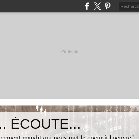
Publicité
. ÉCOUTE...
cement maudit qui nous met le coeur à l'oeuvre"