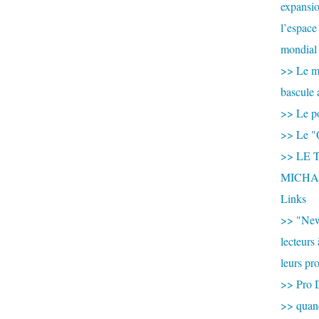
expansio
l’espace
mondial 
>> Le mi
bascule 
>> Le po
>> Le "
>> LE T
MICHA
Links
>> "New
lecteurs
leurs pr
>> Pro 
>> qua