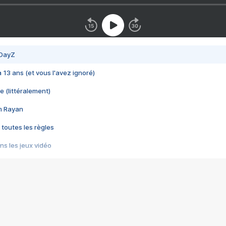
 DayZ
 a 13 ans (et vous l'avez ignoré)
e (littéralement)
im Rayan
 toutes les règles
s les jeux vidéo
us choquant de Rockstar ? - Le scandale BULLY
e plus moche de Steam
du RÊVE tourne au CAUCHEMAR
pendant 8 heures