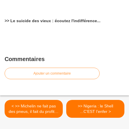
>> Le suicide des vieux : écoutez l'indifférence...
Commentaires
Ajouter un commentaire
< >> Michelin ne fait pas
>> Nigeria : le Shell
des pneus, il fait du profit. >
...C'EST l’enfer >
Tous les jours que le soleil
nous donne, vous trahissez
!