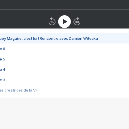
bey Maguire, c'est lui ! Rencontre avec Damien Witecka
e 6
e 5
e 4
e 3
s créatrices de la VF !
e 2
e 1
e Mektoub My Love arrive enfin ! Rencontre avec Shaïn Boumedine et Sal