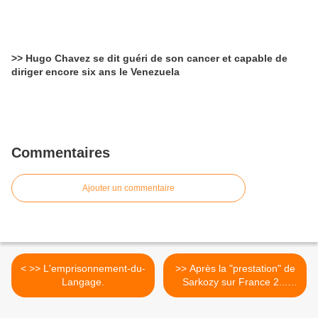
>> Hugo Chavez se dit guéri de son cancer et capable de
diriger encore six ans le Venezuela
Commentaires
Ajouter un commentaire
< >> L'emprisonnement-du-
>> Après la "prestation" de
Langage.
Sarkozy sur France 2...
C’est en septembre qu’il
récoltera les raisins de la