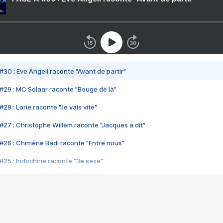
#30 : Eve Angeli raconte "Avant de partir"
#29 : MC Solaar raconte "Bouge de là"
28 : Lorie raconte "Je vais vite"
#27 : Christophe Willem raconte "Jacques a dit"
#26 : Chimène Badi raconte "Entre nous"
#25 : Indochine raconte "3e sexe"
#24 : Zaho raconte "C'est chelou"
#23 : Patrick Bruel raconte "Au café des délices"
#22 : Kyo raconte "Le chemin"