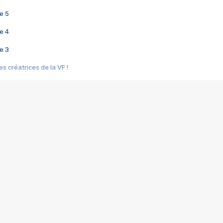
e 5
e 4
e 3
s créatrices de la VF !
e 2
e 1
e Mektoub My Love arrive enfin ! Rencontre avec Shaïn Boumedine et Sal
i : après Toni en famille
elle réalise le bouleversant Dites lui que je l'aime
ais ! Rencontre autour de Vie privée de Rebecca Zlotowski
 de Marguerite, Grave... Rencontre avec Ella Rumpf
 Les Rêveurs, un film intime sur la santé mentale