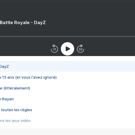
 Battle Royale - DayZ
 DayZ
 a 13 ans (et vous l'avez ignoré)
e (littéralement)
im Rayan
 toutes les règles
s les jeux vidéo
us choquant de Rockstar ? - Le scandale BULLY