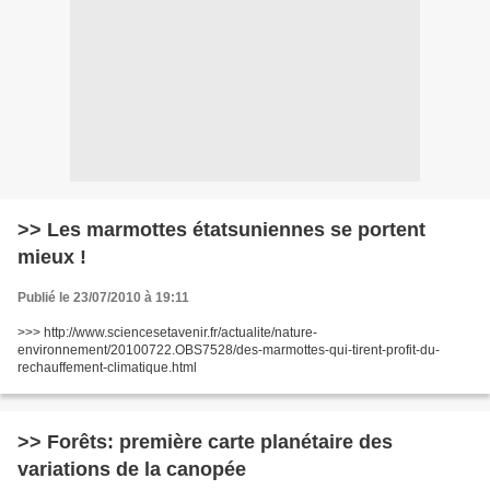
>> Les marmottes étatsuniennes se portent
mieux !
Publié le 23/07/2010 à 19:11
>>> http://www.sciencesetavenir.fr/actualite/nature-
environnement/20100722.OBS7528/des-marmottes-qui-tirent-profit-du-
rechauffement-climatique.html
>> Forêts: première carte planétaire des
variations de la canopée