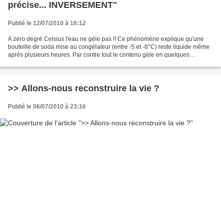
précise... INVERSEMENT"
Publié le 12/07/2010 à 16:12
À zero degré Celsius l'eau ne gèle pas !! Ce phénomène explique qu'une
bouteille de soda mise au congélateur (entre -5 et -8°C) reste liquide même
après plusieurs heures. Par contre tout le contenu gèle en quelques
secondes. si la bouteille est ouverte...
>> Allons-nous reconstruire la vie ?
Publié le 06/07/2010 à 23:16