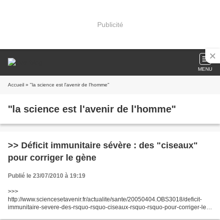
Publicité
MENU
Accueil
» "la science est l'avenir de l'homme"
"la science est l'avenir de l'homme"
>> Déficit immunitaire sévère : des "ciseaux"
pour corriger le gène
Publié le 23/07/2010 à 19:19
>>>
http://www.sciencesetavenir.fr/actualite/sante/20050404.OBS3018/deficit-
immunitaire-severe-des-rsquo-rsquo-ciseaux-rsquo-rsquo-pour-corriger-le-
gene.html