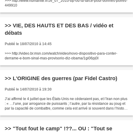
>>> http://www.humanite.fr/16_07_2010-bp-ou-la-farce-pour-bonnes-poires-
449910
>> VIE, DES HAUTS ET DES BAS / vidéo et
débats
Publié le 18/07/2010 à 14:45
>>> http://video.br.msn.com/watch/video/novo-dispositivo-para-conter-
derrame-e-bom-sinal-mas-provisorio-diz-obama/1gi06pj0l
>> L'ORIGINE des guerres (par Fidel Castro)
Publié le 14/07/2010 à 19:30
J’ai affirmé le 4 juillet que les États-Unis ne céderaient pas, et l’Iran non plus
: « …l’une, par arrogance de puissants ; l’autre, par la résistance au joug et
par la capacité de combattre, comme cela est arrivé si souvent dans l’histoire
de l’homme....
>> "Tout fout le camp" !??... OU : "Tout se