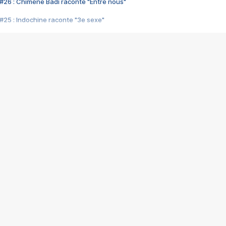
#26 : Chimène Badi raconte "Entre nous"
#25 : Indochine raconte "3e sexe"
#24 : Zaho raconte "C'est chelou"
#23 : Patrick Bruel raconte "Au café des délices"
#22 : Kyo raconte "Le chemin"
#21 : Nolwenn Leroy raconte "Cassé"
#20 : Patrick Hernandez raconte "Born to be alive"
#19 : Lorie raconte "Près de moi"
#18 : Michael Jones raconte "A nos actes manqués" (avec Jean-Jacque
#17 : Khaled raconte "Aïcha"
#16 : Corneille raconte "Parce qu'on vient de loin"
#15 : Indochine raconte "L'aventurier"
14 : Lorie raconte "Sur un air latino"