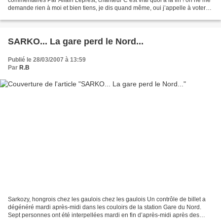
demande rien à moi et bien tiens, je dis quand même, oui j’appelle à voter
Marie-George Buffet. Le fait qu’elle...
SARKO... La gare perd le Nord...
Publié le 28/03/2007 à 13:59
Par
R.B
Sarkozy, hongrois chez les gaulois chez les gaulois Un contrôle de billet a
dégénéré mardi après-midi dans les couloirs de la station Gare du Nord.
Sept personnes ont été interpellées mardi en fin d’après-midi après des