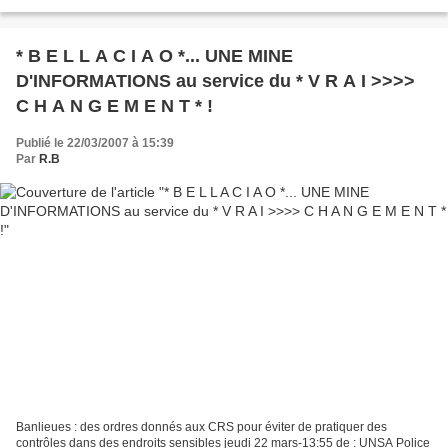
heurts qui ont opposé plusieurs...
* B E L L A C I A O *... UNE MINE
D'INFORMATIONS au service du * V R A I >>>>
C H A N G E M E N T * !
Publié le 22/03/2007 à 15:39
Par
R.B
Banlieues : des ordres donnés aux CRS pour éviter de pratiquer des
contrôles dans des endroits sensibles jeudi 22 mars-13:55 de : UNSA Police