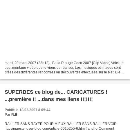
mardi 20 mars 2007 (23h13) : Bella R ouge Coco 2007 [Clip Video] Voici un
petit montage vidéo que je viens de réaliser. Les musiques et images sont
tirées des différentes rencontres ou découvertes effectuées sur le Net. Bien
sur ce clip est un mélange...
SUPERBES ce blog de... CARICATURES !
...première !! ...dans mes liens !!!!!!!
Publié le 18/03/2007 à 05:44
Par
R.B
RAILLER SANS RAYER POUR MIEUX RALLIER SANS RAILLER VOIR
http://maester.over-blog.com/article-6015255-6.html#anchorComment