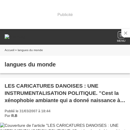
Publicité
MENU
Accueil
» langues du monde
langues du monde
LES CARICATURES DANOISES : UNE
INSTRUMENTALISATION POLITIQUE. "Cest la
xénophobie ambiante qui a donné naissance à
la rhétorique du choc des civilisations. Un
Publié le 31/03/2007 à 18:44
contexte danois caricatural."
Par
R.B