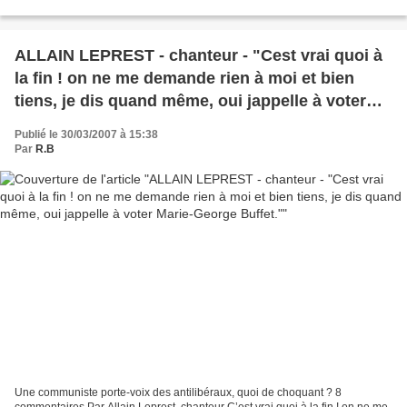
socialisme vénézuélien qui en s’inspirant...
ALLAIN LEPREST - chanteur - "Cest vrai quoi à
la fin ! on ne me demande rien à moi et bien
tiens, je dis quand même, oui jappelle à voter
Marie-George Buffet."
Publié le 30/03/2007 à 15:38
Par
R.B
Une communiste porte-voix des antilibéraux, quoi de choquant ? 8
commentaires Par Allain Leprest, chanteur C’est vrai quoi à la fin ! on ne me