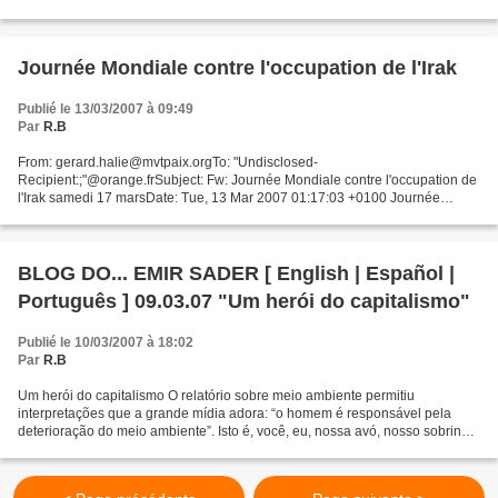
Etats-Unis 14 mars 2007 A travers...
Journée Mondiale contre l'occupation de l'Irak
Publié le 13/03/2007 à 09:49
Par
R.B
From: gerard.halie@mvtpaix.orgTo: "Undisclosed-
Recipient:;"@orange.frSubject: Fw: Journée Mondiale contre l'occupation de
l'Irak samedi 17 marsDate: Tue, 13 Mar 2007 01:17:03 +0100 Journée
Mondiale contre l'occupation de l'Irak Samedi 17 Mars de 15 h...
BLOG DO... EMIR SADER [ English | Español |
Português ] 09.03.07 "Um herói do capitalismo"
Publié le 10/03/2007 à 18:02
Par
R.B
Um herói do capitalismo O relatório sobre meio ambiente permitiu
interpretações que a grande mídia adora: “o homem é responsável pela
deterioração do meio ambiente”. Isto é, você, eu, nossa avó, nosso sobrinho,
o pobre da esquina, o menino que pede dinheiro...