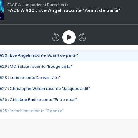
FACE A - un podcast Purecharts
FACE A #30 : Eve Angeli raconte "Avant de partir"
#30 : Eve Angeli raconte "Avant de partir"
#29 : MC Solaar raconte "Bouge de là"
28 : Lorie raconte "Je vais vite"
#27 : Christophe Willem raconte "Jacques a dit"
#26 : Chimène Badi raconte "Entre nous"
#25 : Indochine raconte "3e sexe"
#24 : Zaho raconte "C'est chelou"
#23 : Patrick Bruel raconte "Au café des délices"