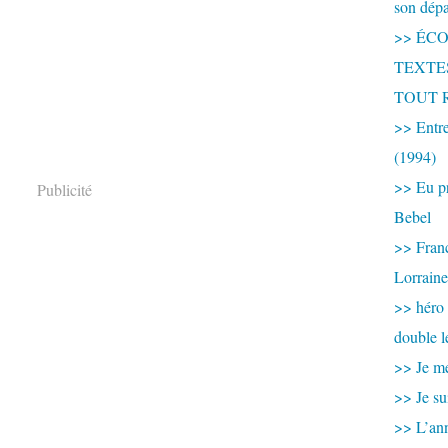
son dép
>> ÉCOU
TEXTES 
TOUT 
>> Entre
(1994)
>> Eu pr
Publicité
Bebel
>> France
Lorraine
>> héro
double l
>> Je me
>> Je su
>> L’ann