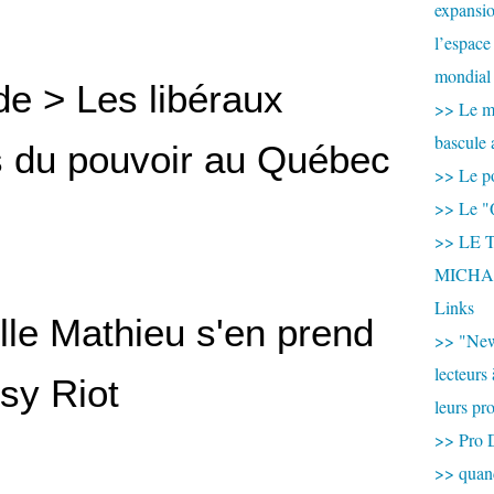
expansio
l’espace
mondial 
e > Les libéraux
>> Le mi
bascule 
 du pouvoir au Québec
>> Le po
>> Le "
>> LE T
MICHA
Links
lle Mathieu s'en prend
>> "New
lecteurs
sy Riot
leurs pr
>> Pro 
>> qua