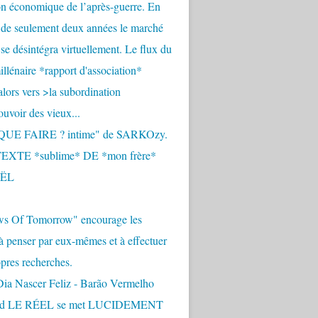
n économique de l’après-guerre. En
 de seulement deux années le marché
se désintégra virtuellement. Le flux du
llénaire *rapport d'association*
alors vers >la subordination
uvoir des vieux...
QUE FAIRE ? intime" de SARKOzy.
EXTE *sublime* DE *mon frère*
ËL
s Of Tomorrow" encourage les
 à penser par eux-mêmes et à effectuer
opres recherches.
Dia Nascer Feliz - Barão Vermelho
nd LE RÉEL se met LUCIDEMENT