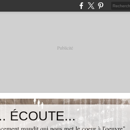
Publicité
. ÉCOUTE...
cement maudit qui nous met le coeur à l'oeuvre"