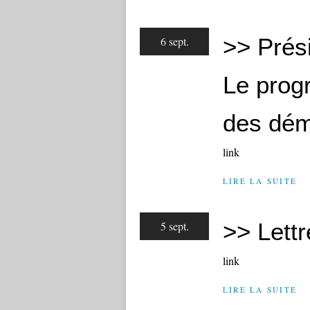
>> Prési
6 sept.
Le prog
des dém
link
LIRE LA SUITE
>> Lettr
5 sept.
link
LIRE LA SUITE