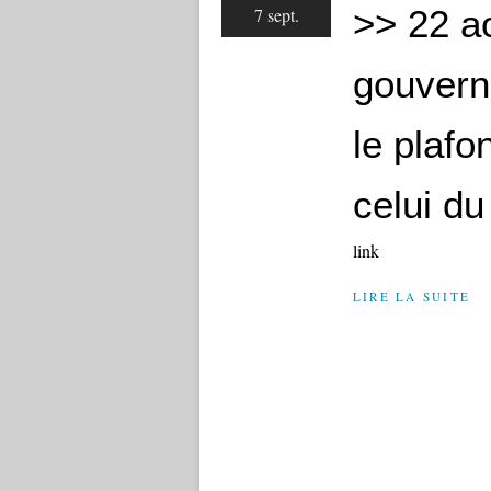
>> 22 a
7 sept.
gouvern
le plafo
celui d
link
LIRE LA SUITE