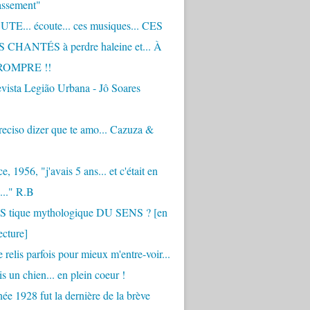
assement"
TE... écoute... ces musiques... CES
CHANTÉS à perdre haleine et... À
ROMPRE !!
vista Legião Urbana - Jô Soares
eciso dizer que te amo... Cazuza &
, 1956, "j'avais 5 ans... et c'était en
..." R.B
 S tique mythologique DU SENS ? [en
ecture]
 relis parfois pour mieux m'entre-voir...
is un chien... en plein coeur !
ée 1928 fut la dernière de la brève