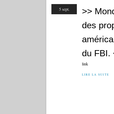
>> Mond
5 sept.
des prop
américa
du FBI. 
link
LIRE LA SUITE