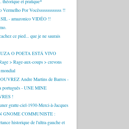
.. théorique et pratique*
 Vermelho Por Vocêsssssssssssss !!
IL - amazonico VIDÉO !!
imo.
achez ce pied... que je ne saurais
"
ZUZA O POETA ESTÁ VIVO
Rage > Rage-aux-coups > crevons
 mondial
UVREZ Andre Martins de Barros -
ua português - UNE MINE
VRES !
ner gratte-ciel-1930-Merci-à-Jacques
UN GNOME COMMUNISTE :
tance historique de l'ultra-gauche et