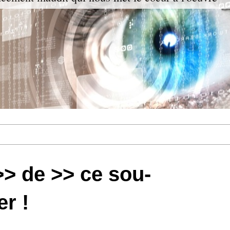
>> de >> ce sou-
er !