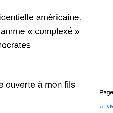
dentielle américaine.
ramme « complexé »
ocrates
e ouverte à mon fils
Page
>> 18 P