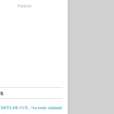
Publicité
s
OINTS-DE-VUE...*en totale solidarité