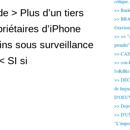
critique.
e > Plus d’un tiers
>> Barão
>> BRAS
riétaires d’iPhone
Graviss
>> >> "c
ins sous surveillance
prendre
>> CA
< SI si
>> cou-
l'oRdRe
>> DÉCO
de ling
D'OEU
>> Dejeu
>> D'
"L'impor