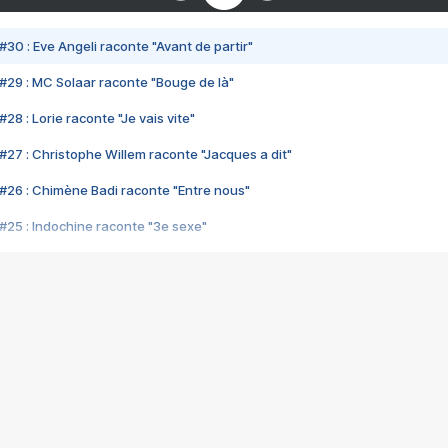
#30 : Eve Angeli raconte "Avant de partir"
#29 : MC Solaar raconte "Bouge de là"
28 : Lorie raconte "Je vais vite"
#27 : Christophe Willem raconte "Jacques a dit"
#26 : Chimène Badi raconte "Entre nous"
#25 : Indochine raconte "3e sexe"
#24 : Zaho raconte "C'est chelou"
#23 : Patrick Bruel raconte "Au café des délices"
#22 : Kyo raconte "Le chemin"
#21 : Nolwenn Leroy raconte "Cassé"
#20 : Patrick Hernandez raconte "Born to be alive"
#19 : Lorie raconte "Près de moi"