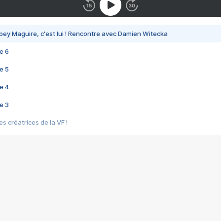
bey Maguire, c'est lui ! Rencontre avec Damien Witecka
e 6
e 5
e 4
e 3
s créatrices de la VF !
e 2
e 1
e Mektoub My Love arrive enfin ! Rencontre avec Shaïn Boumedine et Sal
i : après Toni en famille
elle réalise le bouleversant Dites lui que je l'aime