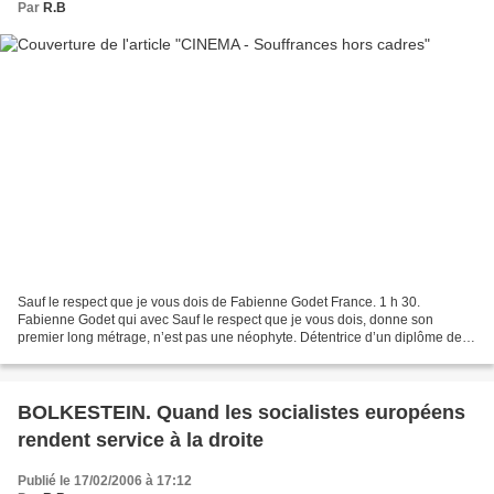
Par
R.B
Sauf le respect que je vous dois de Fabienne Godet France. 1 h 30.
Fabienne Godet qui avec Sauf le respect que je vous dois, donne son
premier long métrage, n’est pas une néophyte. Détentrice d’un diplôme de
psychologie, elle entame une licence de cinéma...
BOLKESTEIN. Quand les socialistes européens
rendent service à la droite
Publié le 17/02/2006 à 17:12