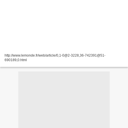
http://www.lemonde.fr/web/article/0,1-0@2-3228,36-742391@51-
690189,0.html