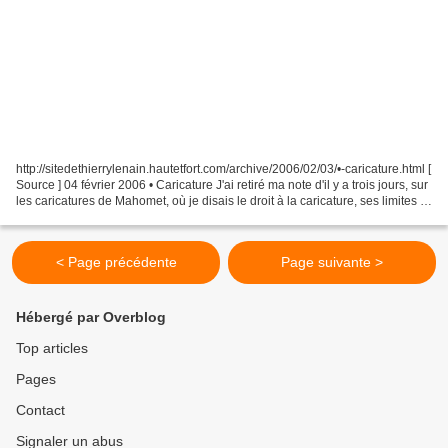
http://sitedethierrylenain.hautetfort.com/archive/2006/02/03/•-caricature.html [
Source ] 04 février 2006 • Caricature J'ai retiré ma note d'il y a trois jours, sur
les caricatures de Mahomet, où je disais le droit à la caricature, ses limites et
sa nécessaire...
< Page précédente
Page suivante >
Hébergé par Overblog
Top articles
Pages
Contact
Signaler un abus