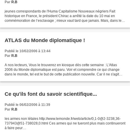
Par
R.B
jeunes correspondants de l'Huma Capitalisme Nouveaux négriers Fait
historique en France, le président Chirac a arrêté la date du 10 mai en
commémoration de l’esclavage ; mieux vaut tard que jamais. Mais, dans les
conditions sociales de notre pays, on...
ATLAS du Monde diplomatique !
Publié le 10/02/2006 à 13:44
Par
R.B
A nos lecteurs, Vous le trouverez en kiosque dès cette semaine : L'Atlas
2006 du Monde diplomatique est paru. Voir et comprendre ce qui change
dans le monde, tel est le but de cette publication nouvelle. Car il ne s'agit
pas d'une actualisation de L'Atlas...
Ce qu'ils font du savoir scientifique...
Publié le 06/02/2006 à 11:39
Par
R.B
les armes non létales http://www.lemonde.fr/web/article/0,1-0@2-3238,36-
737943@51-738028,0.html Ces armes qui ne tueront plus mais continueront
à faire peur