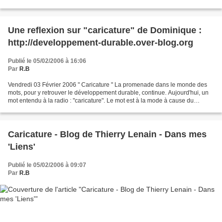
http://medias.lemonde.fr/mmpub/edt/doc/20060205/738102_grip.pdf
Une reflexion sur "caricature" de Dominique :
http://developpement-durable.over-blog.org
Publié le 05/02/2006 à 16:06
Par
R.B
Vendredi 03 Février 2006 " Caricature " La promenade dans le monde des
mots, pour y retrouver le développement durable, continue. Aujourd'hui, un
mot entendu à la radio : "caricature". Le mot est à la mode à cause du
prophète Mahomet. Le débat est vif...
Caricature - Blog de Thierry Lenain - Dans mes
'Liens'
Publié le 05/02/2006 à 09:07
Par
R.B