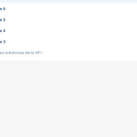
e 6
e 5
e 4
e 3
s créatrices de la VF !
e 2
e 1
e Mektoub My Love arrive enfin ! Rencontre avec Shaïn Boumedine et Sal
i : après Toni en famille
elle réalise le bouleversant Dites lui que je l'aime
ais ! Rencontre autour de Vie privée de Rebecca Zlotowski
 de Marguerite, Grave... Rencontre avec Ella Rumpf