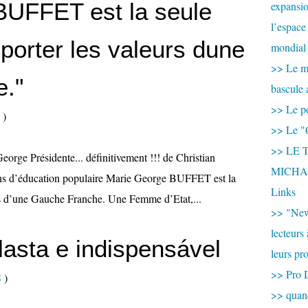
BUFFET est la seule
expansio
l’espace
porter les valeurs dune
mondial 
>> Le mi
."
bascule 
>> Le po
)
>> Le "
>> LE T
orge Présidente... définitivement !!! de Christian
MICHA
 d’éducation populaire Marie George BUFFET est la
Links
rs d’une Gauche Franche. Une Femme d’Etat,...
>> "New
lecteurs
lasta e indispensável
leurs pr
>> Pro 
S
)
>> qua