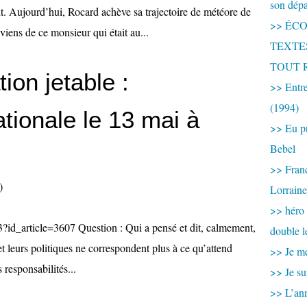
son dép
it. Aujourd’hui, Rocard achève sa trajectoire de météore de
>> ÉCOU
viens de ce monsieur qui était au...
TEXTES 
TOUT 
ion jetable :
>> Entre
(1994)
tionale le 13 mai à
>> Eu pr
Bebel
>> France
)
Lorraine
>> héro
p3?id_article=3607 Question : Qui a pensé et dit, calmement,
double l
t leurs politiques ne correspondent plus à ce qu’attend
>> Je me
 responsabilités...
>> Je su
>> L’ann