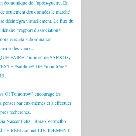
n économique de l’après-guerre. En
 de seulement deux années le marché
se désintégra virtuellement. Le flux du
llénaire *rapport d'association*
alors vers >la subordination
uvoir des vieux...
QUE FAIRE ? intime" de SARKOzy.
EXTE *sublime* DE *mon frère*
ËL
s Of Tomorrow" encourage les
 à penser par eux-mêmes et à effectuer
opres recherches.
Dia Nascer Feliz - Barão Vermelho
nd LE RÉEL se met LUCIDEMENT