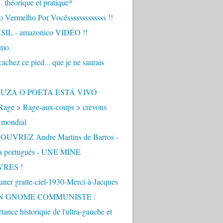
.. théorique et pratique*
 Vermelho Por Vocêsssssssssssss !!
IL - amazonico VIDÉO !!
imo.
achez ce pied... que je ne saurais
"
ZUZA O POETA ESTÁ VIVO
Rage > Rage-aux-coups > crevons
 mondial
UVREZ Andre Martins de Barros -
ua português - UNE MINE
VRES !
ner gratte-ciel-1930-Merci-à-Jacques
UN GNOME COMMUNISTE :
tance historique de l'ultra-gauche et