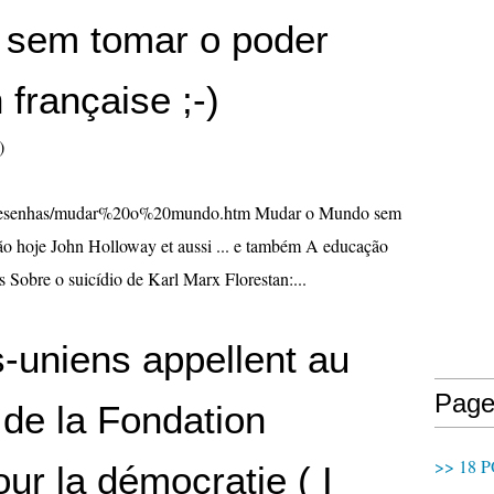
sem tomar o poder
 française ;-)
)
br/resenhas/mudar%20o%20mundo.htm Mudar o Mundo sem
ção hoje John Holloway et aussi ... e também A educação
s Sobre o suicídio de Karl Marx Florestan:...
-uniens appellent au
Page
 de la Fondation
>> 18 P
our la démocratie ( I