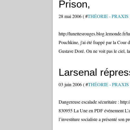
Prison,
28 mai 2006 ( #
THÉORIE - PRAXIS
http://lunettesrouges.blog.lemonde.fr/
Pouchkine, j'ai été frappé par la Cour 
Gustave Doré. On ne voit pas le ciel, la
Larsenal répre
03 juin 2006 ( #
THÉORIE - PRAXIS
Dangereuse escalade sécuritaire : htt
830955 La Une en PDF événement L’ars
l’investiture socialiste a présenté son p