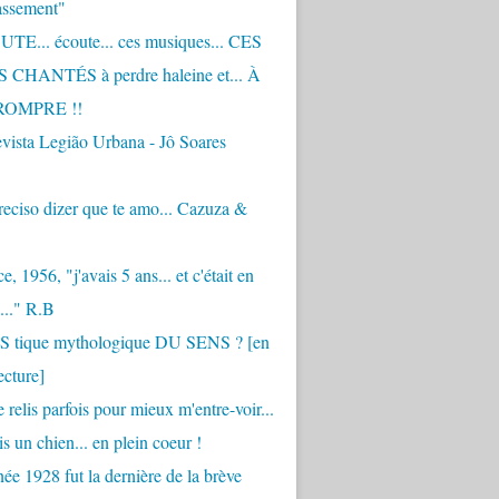
assement"
TE... écoute... ces musiques... CES
CHANTÉS à perdre haleine et... À
ROMPRE !!
vista Legião Urbana - Jô Soares
eciso dizer que te amo... Cazuza &
, 1956, "j'avais 5 ans... et c'était en
..." R.B
 S tique mythologique DU SENS ? [en
ecture]
 relis parfois pour mieux m'entre-voir...
is un chien... en plein coeur !
ée 1928 fut la dernière de la brève