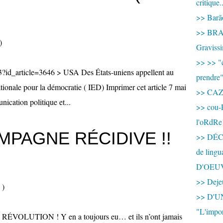
critique.
>> Barão
>> BRAS
)
Graviss
>> >> "c
p3?id_article=3646 > USA Des États-uniens appellent au
prendre
tionale pour la démocratie ( IED) Imprimer cet article 7 mai
>> CA
ication politique et...
>> cou-
l'oRdRe
PAGNE RÉCIDIVE !!
>> DÉCO
de ling
D'OEU
>> Dejeu
)
>> D'
"L'impor
LUTION ! Y en a toujours eu… et ils n’ont jamais