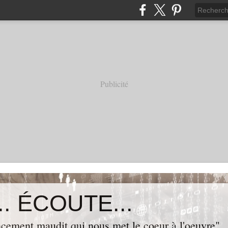
Publicité
. ÉCOUTE...
cement maudit qui nous met le coeur à l'oeuvre"