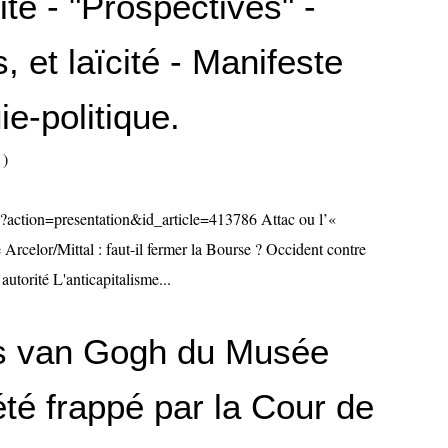
ité - "Prospectives" -
, et laïcité - Manifeste
e-politique.
)
p?action=presentation&id_article=413786 Attac ou l’«
e Arcelor/Mittal : faut-il fermer la Bourse ? Occident contre
torité L'anticapitalisme...
es van Gogh du Musée
été frappé par la Cour de