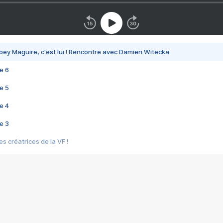
bey Maguire, c'est lui ! Rencontre avec Damien Witecka
e 6
e 5
e 4
e 3
s créatrices de la VF !
e 2
e 1
e Mektoub My Love arrive enfin ! Rencontre avec Shaïn Boumedine et Sal
i : après Toni en famille