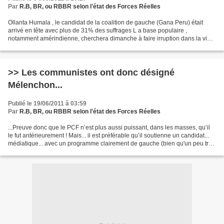
Par
R.B, BR, ou RBBR selon l'état des Forces Réelles
Ollanta Humala , le candidat de la coalition de gauche (Gana Peru) était
arrivé en tête avec plus de 31% des suffrages L a base populaire ,
notamment amérindienne, cherchera dimanche à faire irruption dans la vie
politique, pour être enfin un acteur reconnu,...
>> Les communistes ont donc désigné
Mélenchon...
Publié le 19/06/2011 à 03:59
Par
R.B, BR, ou RBBR selon l'état des Forces Réelles
...Preuve donc que le PCF n’est plus aussi puissant, dans les masses, qu’il
le fut antérieurement ! Mais... il est préférable qu’il soutienne un candidat...
médiatique... avec un programme clairement de gauche (bien qu'un peu trop
productiviste sur les...