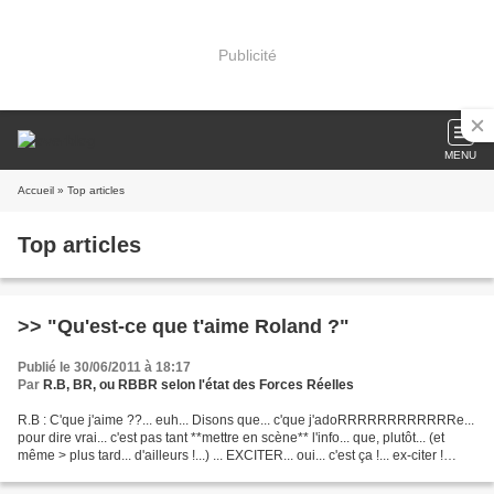
Publicité
MENU
Accueil
» Top articles
Top articles
>> "Qu'est-ce que t'aime Roland ?"
Publié le 30/06/2011 à 18:17
Par
R.B, BR, ou RBBR selon l'état des Forces Réelles
R.B : C'que j'aime ??... euh... Disons que... c'que j'adoRRRRRRRRRRRRe...
pour dire vrai... c'est pas tant **mettre en scène** l'info... que, plutôt... (et
même > plus tard... d'ailleurs !...) ... EXCITER... oui... c'est ça !... ex-citer !
exciter nos...