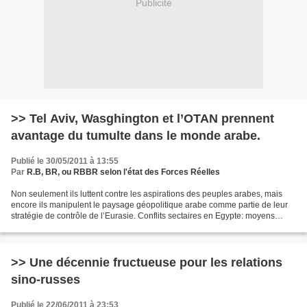
Publicité
>> Tel Aviv, Wasghington et l’OTAN prennent
avantage du tumulte dans le monde arabe.
Publié le 30/05/2011 à 13:55
Par
R.B, BR, ou RBBR selon l'état des Forces Réelles
Non seulement ils luttent contre les aspirations des peuples arabes, mais
encore ils manipulent le paysage géopolitique arabe comme partie de leur
stratégie de contrôle de l’Eurasie. Conflits sectaires en Egypte: moyens
d’affaiblir l’état égyptien [...]...
>> Une décennie fructueuse pour les relations
sino-russes
Publié le 22/06/2011 à 23:53