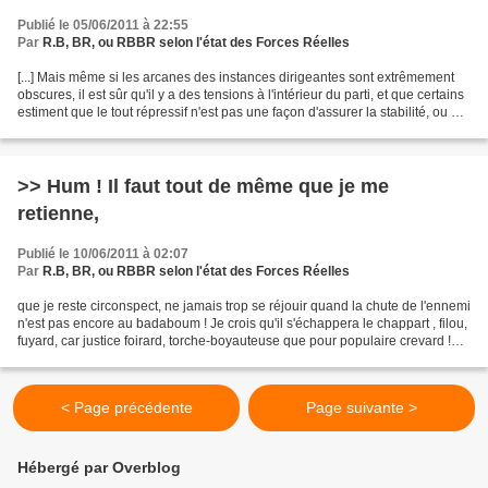
Publié le 05/06/2011 à 22:55
Par
R.B, BR, ou RBBR selon l'état des Forces Réelles
[...] Mais même si les arcanes des instances dirigeantes sont extrêmement
obscures, il est sûr qu'il y a des tensions à l'intérieur du parti, et que certains
estiment que le tout répressif n'est pas une façon d'assurer la stabilité, ou de
maintenir l'oligarchie...
>> Hum ! Il faut tout de même que je me
retienne,
Publié le 10/06/2011 à 02:07
Par
R.B, BR, ou RBBR selon l'état des Forces Réelles
que je reste circonspect, ne jamais trop se réjouir quand la chute de l'ennemi
n'est pas encore au badaboum ! Je crois qu'il s'échappera le chappart , filou,
fuyard, car justice foirard, torche-boyauteuse que pour populaire crevard !
Pas de sentence pour...
< Page précédente
Page suivante >
Hébergé par Overblog