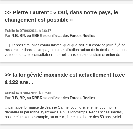
>> Pierre Laurent : « Oui, dans notre pays, le
changement est possible »
Publié le 07/06/2011 à 16:47
Par
R.B, BR, ou RBBR selon l'état des Forces Réelles
[…] J’appelle tous les communistes, quel que soit leur choix ce jour-là, à se
rassembler dans la campagne et dans l’action autour de la décision qui sera
validée par cette consultation [interne], dans le respect plein et entier de
chacun. » http://ww...
>> la longévité maximale est actuellement fixée
à 122 ans...
Publié le 07/06/2011 à 17:40
Par
R.B, BR, ou RBBR selon l'état des Forces Réelles
... par la performance de Jeanne Calment qui, officiellement du moins,
demeure la personne ayant vécu le plus longtemps. Pendant des siècles,
nos ancêtres ont escompté, au mieux, franchir la barre des 50 ans ; voici
quelques décennies, atteindre les 85...