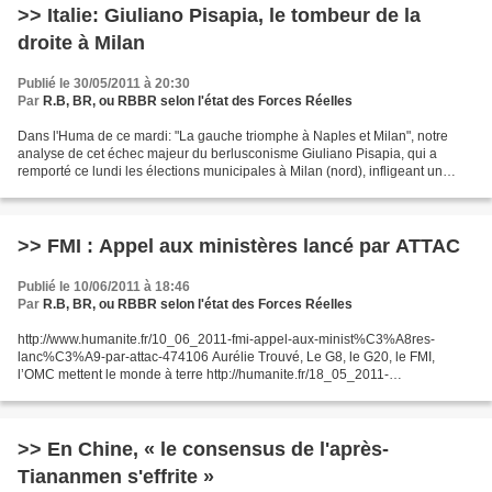
>> Italie: Giuliano Pisapia, le tombeur de la
droite à Milan
Publié le 30/05/2011 à 20:30
Par
R.B, BR, ou RBBR selon l'état des Forces Réelles
Dans l'Huma de ce mardi: "La gauche triomphe à Naples et Milan", notre
analyse de cet échec majeur du berlusconisme Giuliano Pisapia, qui a
remporté ce lundi les élections municipales à Milan (nord), infligeant un
cuisant revers à la droite de Silvio...
>> FMI : Appel aux ministères lancé par ATTAC
Publié le 10/06/2011 à 18:46
Par
R.B, BR, ou RBBR selon l'état des Forces Réelles
http://www.humanite.fr/10_06_2011-fmi-appel-aux-minist%C3%A8res-
lanc%C3%A9-par-attac-474106 Aurélie Trouvé, Le G8, le G20, le FMI,
l’OMC mettent le monde à terre http://humanite.fr/18_05_2011-
aur%C3%A9lie-trouv%C3%A9-le-g8-le-g20-le-fmi-l%E2%80%99omc-
mettent-le-monde-%C3%A0-terre-472488...
>> En Chine, « le consensus de l'après-
Tiananmen s'effrite »