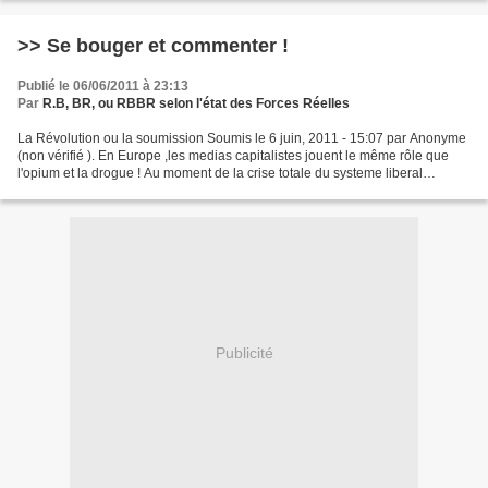
>> Se bouger et commenter !
Publié le 06/06/2011 à 23:13
Par
R.B, BR, ou RBBR selon l'état des Forces Réelles
La Révolution ou la soumission Soumis le 6 juin, 2011 - 15:07 par Anonyme
(non vérifié ). En Europe ,les medias capitalistes jouent le même rôle que
l'opium et la drogue ! Au moment de la crise totale du systeme liberal
instauré, ils font gagner les partis...
Publicité