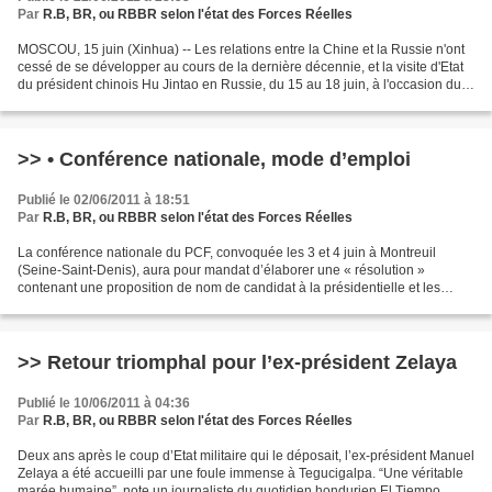
Par
R.B, BR, ou RBBR selon l'état des Forces Réelles
MOSCOU, 15 juin (Xinhua) -- Les relations entre la Chine et la Russie n'ont
cessé de se développer au cours de la dernière décennie, et la visite d'Etat
du président chinois Hu Jintao en Russie, du 15 au 18 juin, à l'occasion du
10e anniversaire du Traité...
>> • Conférence nationale, mode d’emploi
Publié le 02/06/2011 à 18:51
Par
R.B, BR, ou RBBR selon l'état des Forces Réelles
La conférence nationale du PCF, convoquée les 3 et 4 juin à Montreuil
(Seine-Saint-Denis), aura pour mandat d’élaborer une « résolution »
contenant une proposition de nom de candidat à la présidentielle et les
contours d’un accord global électoral avec...
>> Retour triomphal pour l’ex-président Zelaya
Publié le 10/06/2011 à 04:36
Par
R.B, BR, ou RBBR selon l'état des Forces Réelles
Deux ans après le coup d’Etat militaire qui le déposait, l’ex-président Manuel
Zelaya a été accueilli par une foule immense à Tegucigalpa. “Une véritable
marée humaine”, note un journaliste du quotidien hondurien El Tiempo,