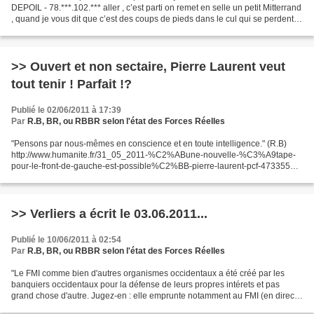
DEPOIL - 78.***.102.*** aller , c’est parti on remet en selle un petit Mitterrand
, quand je vous dit que c’est des coups de pieds dans le cul qui se perdent ,
après 90 ans il faut...
>> Ouvert et non sectaire, Pierre Laurent veut
tout tenir ! Parfait !?
Publié le 02/06/2011 à 17:39
Par
R.B, BR, ou RBBR selon l'état des Forces Réelles
"Pensons par nous-mêmes en conscience et en toute intelligence." (R.B)
http://www.humanite.fr/31_05_2011-%C2%ABune-nouvelle-%C3%A9tape-
pour-le-front-de-gauche-est-possible%C2%BB-pierre-laurent-pcf-473355
Les communistes se prononceront lors de la consultation...
>> Verliers a écrit le 03.06.2011...
Publié le 10/06/2011 à 02:54
Par
R.B, BR, ou RBBR selon l'état des Forces Réelles
"Le FMI comme bien d'autres organismes occidentaux a été créé par les
banquiers occidentaux pour la défense de leurs propres intérets et pas
grand chose d'autre. Jugez-en : elle emprunte notamment au FMI (en direct
ou via d'autres pays dont la France)...