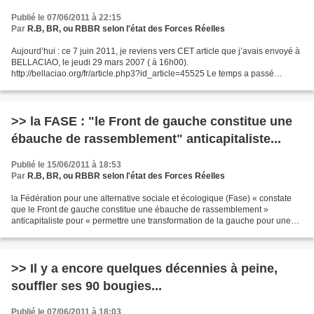
Publié le 07/06/2011 à 22:15
Par
R.B, BR, ou RBBR selon l'état des Forces Réelles
Aujourd’hui : ce 7 juin 2011, je reviens vers CET article que j’avais envoyé à
BELLACIAO, le jeudi 29 mars 2007 ( à 16h00).
http://bellaciao.org/fr/article.php3?id_article=45525 Le temps a passé
depuis... LA VIE qui a suivi... (jusqu’à ce jour d’aujourd’hui...
>> la FASE : "le Front de gauche constitue une
ébauche de rassemblement" anticapitaliste...
Publié le 15/06/2011 à 18:53
Par
R.B, BR, ou RBBR selon l'état des Forces Réelles
la Fédération pour une alternative sociale et écologique (Fase) « constate
que le Front de gauche constitue une ébauche de rassemblement »
anticapitaliste pour « permettre une transformation de la gauche pour une
alternative sociale et écologique, féministe...
>> Il y a encore quelques décennies à peine,
souffler ses 90 bougies...
Publié le 07/06/2011 à 18:03