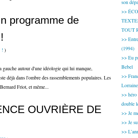
son dép
>> ÉCOU
 un programme de
TEXTES 
TOUT 
!
>> Entre
(1994)
 !
)
>> Eu pr
Bebel
e la gauche autour d'une idéologie qui lui manque,
>> France
existe déjà dans l'ombre des rassemblements populaires. Les
Lorraine
 Bernard Friot, et même...
>> héro
double l
GENCE OUVRIÈRE DE
>> Je me
>> Je su
>> L’ann