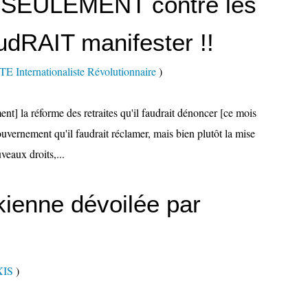
s SEULEMENT contre les
faudRAIT manifester !!
nternationaliste Révolutionnaire
)
ent] la réforme des retraites qu'il faudrait dénoncer [ce mois
vernement qu'il faudrait réclamer, mais bien plutôt la mise
eaux droits,...
kienne dévoilée par
XIS
)