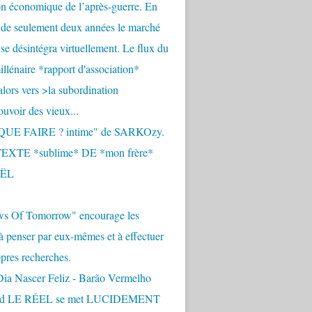
n économique de l’après-guerre. En
 de seulement deux années le marché
se désintégra virtuellement. Le flux du
llénaire *rapport d'association*
alors vers >la subordination
uvoir des vieux...
QUE FAIRE ? intime" de SARKOzy.
EXTE *sublime* DE *mon frère*
ËL
s Of Tomorrow" encourage les
 à penser par eux-mêmes et à effectuer
opres recherches.
Dia Nascer Feliz - Barão Vermelho
nd LE RÉEL se met LUCIDEMENT