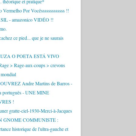
.. théorique et pratique*
 Vermelho Por Vocêsssssssssssss !!
IL - amazonico VIDÉO !!
imo.
achez ce pied... que je ne saurais
"
ZUZA O POETA ESTÁ VIVO
Rage > Rage-aux-coups > crevons
 mondial
UVREZ Andre Martins de Barros -
ua português - UNE MINE
VRES !
ner gratte-ciel-1930-Merci-à-Jacques
UN GNOME COMMUNISTE :
tance historique de l'ultra-gauche et