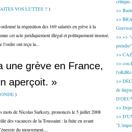
critique.
.. FAITES VOS LUTTES !!
)
>> Barão
>> BRAS
ordonné la réquisition des 169 salariés en grève à la
Graviss
ne cet acte juridiquement illégal et politiquement insensé.
>> >> "c
 l’ordre ont reçu la...
prendre
>> CA
 a une grève en France,
>> cou-
l'oRdRe
n aperçoit. »
>> DÉCO
de ling
MONDE
)
D'OEU
>> Dejeu
es mots de Nicolas Sarkozy, prononcés le 5 juillet 2008
>> D'
lle des vacances de la Toussaint : la fuite en avant
"L'impor
 l’énergie du mouvement....