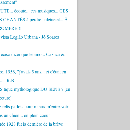
assement"
TE... écoute... ces musiques... CES
CHANTÉS à perdre haleine et... À
ROMPRE !!
vista Legião Urbana - Jô Soares
eciso dizer que te amo... Cazuza &
, 1956, "j'avais 5 ans... et c'était en
..." R.B
 S tique mythologique DU SENS ? [en
ecture]
 relis parfois pour mieux m'entre-voir...
is un chien... en plein coeur !
ée 1928 fut la dernière de la brève