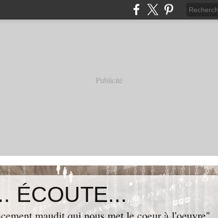
Publicité
. ÉCOUTE...
cement maudit qui nous met le coeur à l'oeuvre"