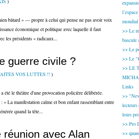
XIS
)
expansio
l’espace
en bâtard » — propre à celui qui pense ne pas avoir voix
mondial 
issance économique et politique avec laquelle il faut
>> Le mi
ec les présidents « radicaux...
bascule 
>> Le po
 guerre civile ?
>> Le "
>> LE T
.. FAITES VOS LUTTES !!
)
MICHA
Links
 a été le théâtre d'une provocation policière délibérée.
>> "New
 « La manifestation calme et bon enfant rassemblant entre
lecteurs
nérée quand la tête...
leurs pr
>> Pro 
 réunion avec Alan
>> qua