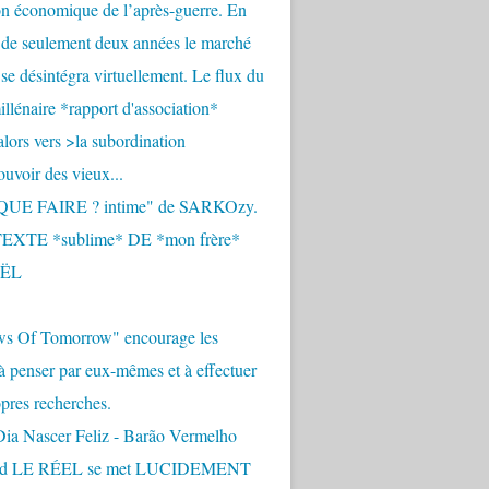
n économique de l’après-guerre. En
 de seulement deux années le marché
se désintégra virtuellement. Le flux du
llénaire *rapport d'association*
alors vers >la subordination
uvoir des vieux...
QUE FAIRE ? intime" de SARKOzy.
EXTE *sublime* DE *mon frère*
ËL
s Of Tomorrow" encourage les
 à penser par eux-mêmes et à effectuer
opres recherches.
Dia Nascer Feliz - Barão Vermelho
nd LE RÉEL se met LUCIDEMENT