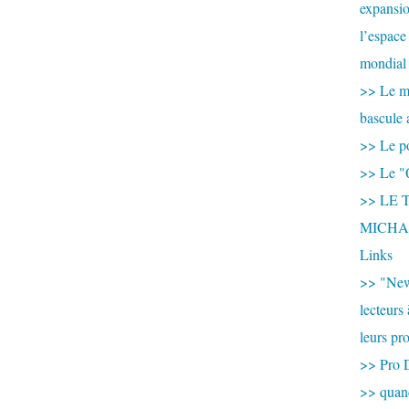
expansio
l’espace
mondial 
>> Le mi
bascule 
>> Le po
>> Le "
>> LE T
MICHA
Links
>> "New
lecteurs
leurs pr
>> Pro 
>> qua