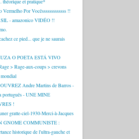
.. théorique et pratique*
 Vermelho Por Vocêsssssssssssss !!
IL - amazonico VIDÉO !!
imo.
achez ce pied... que je ne saurais
"
ZUZA O POETA ESTÁ VIVO
Rage > Rage-aux-coups > crevons
 mondial
UVREZ Andre Martins de Barros -
ua português - UNE MINE
VRES !
ner gratte-ciel-1930-Merci-à-Jacques
UN GNOME COMMUNISTE :
tance historique de l'ultra-gauche et