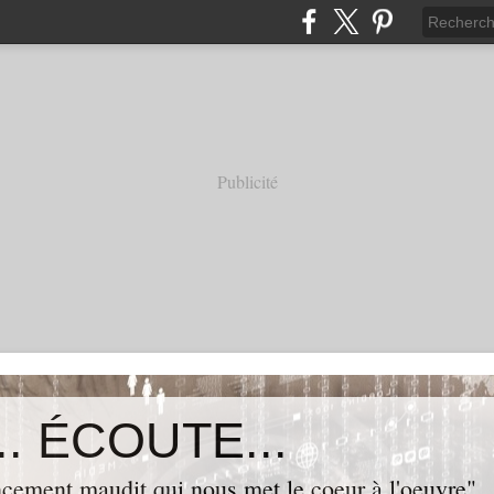
Publicité
. ÉCOUTE...
cement maudit qui nous met le coeur à l'oeuvre"