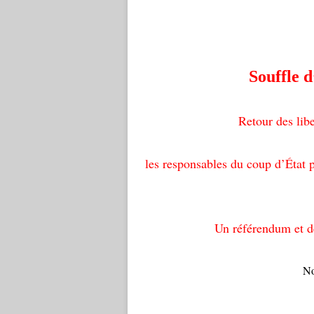
Souffle 
Retour des libe
les responsables du coup d’État 
Un référendum et de
No