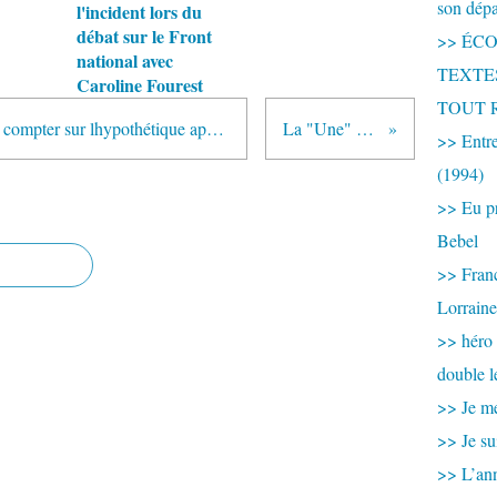
son dép
l'incident lors du
débat sur le Front
>> ÉCOU
national avec
TEXTES 
Caroline Fourest
TOUT 
"Saider les uns les autres avant de compter sur lhypothétique appui du Ciel. CEST DE CELA , chante la tradition communiste, QUE VIENDRA LE SALUT COMMUN"
La "Une" de l'Huma du 26 Décembre.
>> Entre
(1994)
>> Eu pr
Bebel
>> France
Lorraine
>> héro
double l
>> Je me
>> Je su
>> L’ann