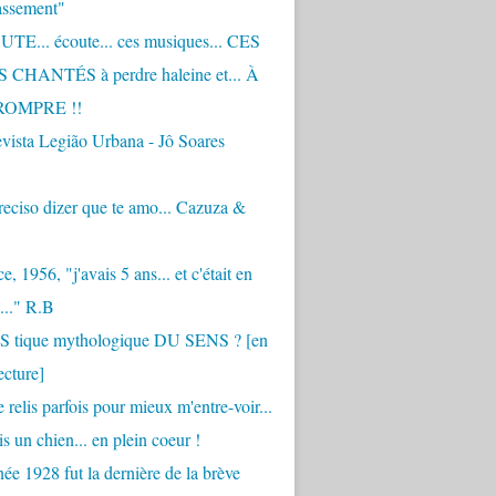
assement"
TE... écoute... ces musiques... CES
CHANTÉS à perdre haleine et... À
ROMPRE !!
vista Legião Urbana - Jô Soares
eciso dizer que te amo... Cazuza &
, 1956, "j'avais 5 ans... et c'était en
..." R.B
 S tique mythologique DU SENS ? [en
ecture]
 relis parfois pour mieux m'entre-voir...
is un chien... en plein coeur !
ée 1928 fut la dernière de la brève