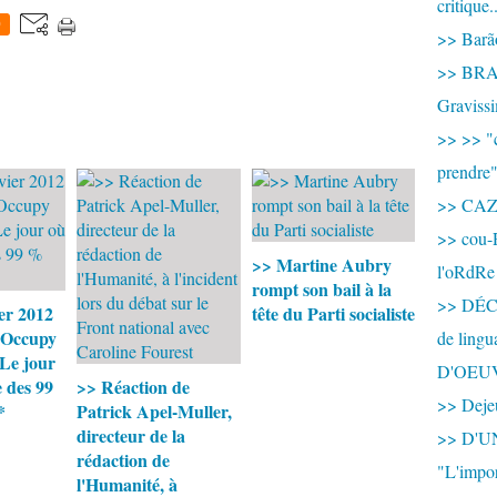
critique.
0
>> Barão
>> BRAS
Graviss
>> >> "c
prendre
>> CA
>> cou-
>> Martine Aubry
l'oRdRe
rompt son bail à la
>> DÉCO
er 2012
tête du Parti socialiste
 Occupy
de ling
*Le jour
D'OEU
 des 99
>> Réaction de
>> Dejeu
*
Patrick Apel-Muller,
directeur de la
>> D'
rédaction de
"L'impor
l'Humanité, à