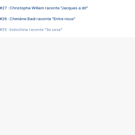
#27 : Christophe Willem raconte "Jacques a dit"
#26 : Chimène Badi raconte "Entre nous"
#25 : Indochine raconte "3e sexe"
#24 : Zaho raconte "C'est chelou"
#23 : Patrick Bruel raconte "Au café des délices"
#22 : Kyo raconte "Le chemin"
#21 : Nolwenn Leroy raconte "Cassé"
#20 : Patrick Hernandez raconte "Born to be alive"
#19 : Lorie raconte "Près de moi"
#18 : Michael Jones raconte "A nos actes manqués" (avec Jean-Jacque
#17 : Khaled raconte "Aïcha"
#16 : Corneille raconte "Parce qu'on vient de loin"