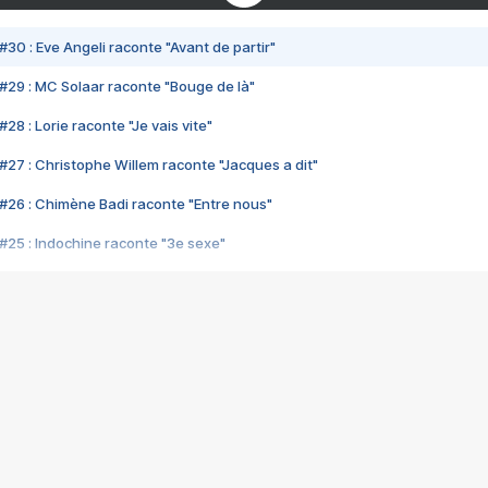
#30 : Eve Angeli raconte "Avant de partir"
#29 : MC Solaar raconte "Bouge de là"
28 : Lorie raconte "Je vais vite"
#27 : Christophe Willem raconte "Jacques a dit"
#26 : Chimène Badi raconte "Entre nous"
#25 : Indochine raconte "3e sexe"
#24 : Zaho raconte "C'est chelou"
#23 : Patrick Bruel raconte "Au café des délices"
#22 : Kyo raconte "Le chemin"
#21 : Nolwenn Leroy raconte "Cassé"
#20 : Patrick Hernandez raconte "Born to be alive"
#19 : Lorie raconte "Près de moi"