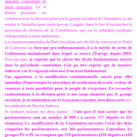
apporter concernant le
traité européen
. Le 4
février prochain, en
cohérence avec la décision prise par le groupe socialiste à l’Assemblée, je me
rendrai à Versailles pour participer au Congrès, dans le but d’enclencher le
processus de révision de la Constitution, qui est le préalable juridique
indispensable à toute ratification.
Les instances nationales du Parti Socialiste ont décidé de voter pour le Traité
de Lisbonne car,
bien que peu enthousiasmant, il a le mérite de sortir de
l’enlisement institutionnel dans lequel se trouve l’Europe depuis 2005.
Pour ma part,
je regrette que la charte des droits fondamentaux insérée
dans la précédente constitution n’ait pu être reprise que de manière
indirecte, car il s’agissait selon moi d’un texte fondamental.
Une opposition à la modification constitutionnelle aurait pour effet
immédiat d’interrompre la procédure de ratification du traité, et donc de
renoncer à toute possibilité pour le peuple de s’exprimer.
En revanche,
conformément à la décision prise à une large majorité par le groupe
socialiste, je m’abstiendrai sur le texte pour exprimer mon désaccord
avec
les méthodes de Nicolas Sarkozy.
Je souhaite insister sur deux points : d
’une part il faut savoir que les
parlementaires sont au nombre de 908 ( à savoir 577 députés et 331
sénateurs). La modification de la Constitution nécessite l’aval des deux
cinquième des parlementaires, soit 364 parlementaires. Cependant, les
groupes PS et PC ne comptent que 319 parlementaires (210 députés et 109