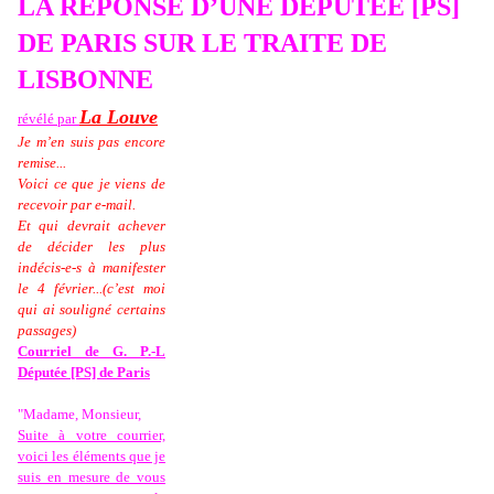
LA RÉPONSE D’UNE DÉPUTÉE [PS]
DE PARIS SUR LE TRAITE DE
LISBONNE
La Louve
révélé par
Je m’en suis pas encore
remise...
Voici ce que je viens de
recevoir par e-mail.
Et qui devrait achever
de décider les plus
indécis-e-s à manifester
le 4 février...(c’est moi
qui ai souligné certains
passages)
Courriel de G. P.-L
Députée [PS] de Paris
"Madame, Monsieur,
Suite à votre courrier,
voici les éléments que je
suis en mesure de vous