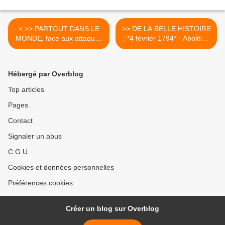
< >> PARTOUT DANS LE
>> DE LA BELLE HISTOIRE
MONDE, face aux attaques
: *4 février 1794* - Abolition
du CAPITALISME EN
de... >
CRISE : une même classe
ouvrière, la même LUTTE
Hébergé par Overblog
DE CLASSE !
Top articles
Pages
Contact
Signaler un abus
C.G.U.
Cookies et données personnelles
Préférences cookies
Créer un blog sur Overblog