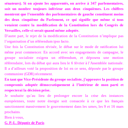
sénateurs). Si on ajoute les apparentés, on arrive à 347 parlementaires,
soit un nombre toujours inférieur aux deux cinquièmes. Les chiffres
montrent que l’ensemble des parlementaires de gauche constituent moins
des deux cinquième du Parlement, ce qui signifie que même si tous
votaient contre la modification de la Constitution lors du Congrès de
Versailles, celle-ci serait quand même adoptée.
D’autre part, le rejet de la modification de la Constitution n’implique pas
l’organisation d’un référendum ipso facto.
Une fois la Constitution révisée, le débat sur le mode de ratification lui
même peut commencer. En accord avec ses engagements de campagne, le
groupe socialiste exigera un référendum, et déposera une motion
référendaire, lors du débat qui aura lieu le 6 février à l’Assemblée nationale.
Il a d’ailleurs voté la proposition de loi en ce sens, déposée par le groupe
communiste (GDR) récemment.
En tant que Vice-Présidente du groupe socialiste, j’approuve la position de
compromis adoptée démocratiquement à l’intérieur de mon parti et
respecterai la décision prise.
Je souhaite qu’au lieu de prolonger encore la crise des instances
européennes, toute notre énergie soit consacrée à ce que les français
sanctionnent massivement le gouvernement dans les urnes, les 9 et 16 mars
prochains.
Bien à vous,
G. P.-L. Députée de Paris