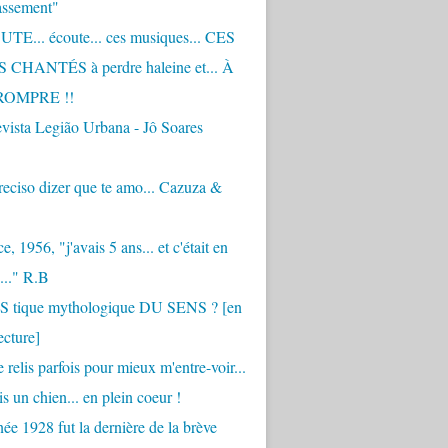
assement"
TE... écoute... ces musiques... CES
CHANTÉS à perdre haleine et... À
ROMPRE !!
vista Legião Urbana - Jô Soares
eciso dizer que te amo... Cazuza &
, 1956, "j'avais 5 ans... et c'était en
..." R.B
 S tique mythologique DU SENS ? [en
ecture]
 relis parfois pour mieux m'entre-voir...
is un chien... en plein coeur !
ée 1928 fut la dernière de la brève