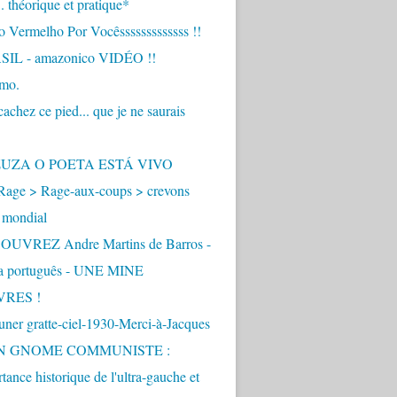
.. théorique et pratique*
 Vermelho Por Vocêsssssssssssss !!
IL - amazonico VIDÉO !!
imo.
achez ce pied... que je ne saurais
"
ZUZA O POETA ESTÁ VIVO
Rage > Rage-aux-coups > crevons
 mondial
UVREZ Andre Martins de Barros -
ua português - UNE MINE
VRES !
ner gratte-ciel-1930-Merci-à-Jacques
UN GNOME COMMUNISTE :
tance historique de l'ultra-gauche et