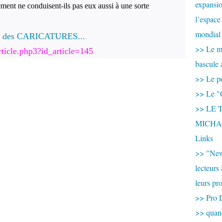
expansio
ment ne conduisent-ils pas eux aussi à une sorte
l’espace
mondial 
ion des CARICATURES...
>> Le mi
rticle.php3?id_article=145
bascule 
>> Le po
>> Le "
>> LE T
MICHA
Links
>> "New
lecteurs
leurs pr
>> Pro 
>> qua