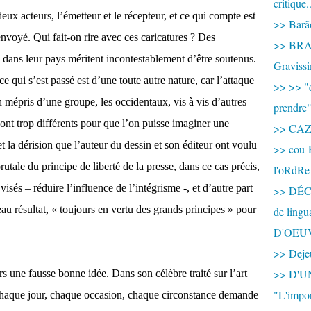
critique.
x acteurs, l’émetteur et le récepteur, et ce qui compte est
>> Barão
nvoyé. Qui fait-on rire avec ces caricatures ? Des
>> BRAS
dans leur pays méritent incontestablement d’être soutenus.
Graviss
ce qui s’est passé est d’une toute autre nature, car l’attaque
>> >> "c
 mépris d’une groupe, les occidentaux, vis à vis d’autres
prendre
sont trop différents pour que l’on puisse imaginer une
>> CA
la dérision que l’auteur du dessin et son éditeur ont voulu
>> cou-
rutale du principe de liberté de la presse, dans ce cas précis,
l'oRdRe
visés – réduire l’influence de l’intégrisme -, et d’autre part
>> DÉCO
u résultat, « toujours en vertu des grands principes » pour
de ling
D'OEU
>> Dejeu
>> D'
s une fausse bonne idée. Dans son célèbre traité sur l’art
"L'impor
chaque jour, chaque occasion, chaque circonstance demande