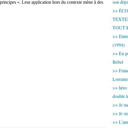
son dép
 principes ». Leur application hors du contexte mène à des
>> ÉCOU
TEXTES 
TOUT 
>> Entre
(1994)
>> Eu pr
Bebel
>> France
Lorraine
>> héro
double l
>> Je me
>> Je su
>> L’ann