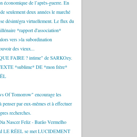
n économique de l’après-guerre. En
 de seulement deux années le marché
se désintégra virtuellement. Le flux du
llénaire *rapport d'association*
alors vers >la subordination
uvoir des vieux...
QUE FAIRE ? intime" de SARKOzy.
EXTE *sublime* DE *mon frère*
ËL
s Of Tomorrow" encourage les
 à penser par eux-mêmes et à effectuer
opres recherches.
Dia Nascer Feliz - Barão Vermelho
nd LE RÉEL se met LUCIDEMENT