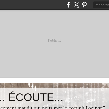
Publicité
. ÉCOUTE...
cement maudit qui nous met le coeur à l'oeuvre"