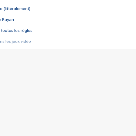
e (littéralement)
im Rayan
 toutes les règles
s les jeux vidéo
us choquant de Rockstar ? - Le scandale BULLY
e plus moche de Steam
du RÊVE tourne au CAUCHEMAR
pendant 8 heures
it… à tort
umiliés par un jeu vidéo
ire - Final Fantasy 8
ti un empire - Age of Empires