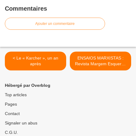
Commentaires
Ajouter un commentaire
< Le « Karcher », un an
ENSAIOS MARXISTAS :
après
Revista Margem Esquerda
7 é lançada com
conferência de István
Mészáros >
Hébergé par Overblog
Top articles
Pages
Contact
Signaler un abus
C.G.U.