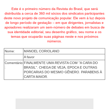
Este é o primeiro número da Revista do Brasil, que será
distribuída a cerca de 360 mil sócios dos sindicatos participantes
deste novo projeto de comunicação popular. Ele vem à luz depois
de longo período de gestação – em que dirigentes, jornalistas e
apoiadores realizaram um sem-número de debates em busca de
sua identidade editorial, seu desenho gráfico, seu nome e os
temas que ocuparão suas páginas neste e nos próximos
números.
Nome:
MANOEL CORIOLANO
A favor
Comentário
FINALMENTE UMA REVISTA COM "A CARA DO
:
BRASIL". CHEGA DE VEJA, EPOCA E OUTRAS
PORCARIAS DO MESMO GÊNERO. PARABENS À
CARTA MAIOR.