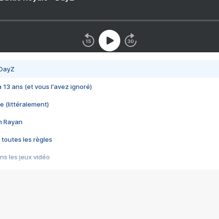
 DayZ
 a 13 ans (et vous l'avez ignoré)
e (littéralement)
im Rayan
 toutes les règles
s les jeux vidéo
us choquant de Rockstar ? - Le scandale BULLY
e plus moche de Steam
du RÊVE tourne au CAUCHEMAR