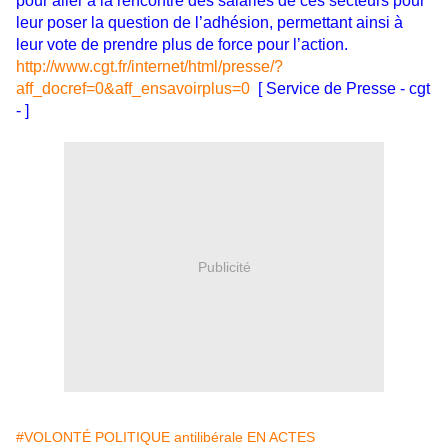
pour aller à la rencontre des salariés de ces secteurs pour
leur poser la question de l’adhésion, permettant ainsi à
leur vote de prendre plus de force pour l’action.
http://www.cgt.fr/internet/html/presse/?
aff_docref=0&aff_ensavoirplus=0
[ Service de Presse - cgt
- ]
Publicité
#VOLONTÉ POLITIQUE antilibérale EN ACTES