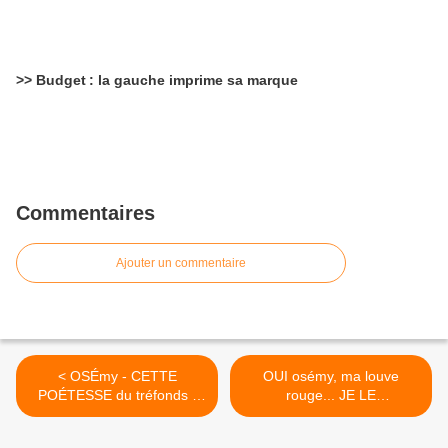
>> Budget : la gauche imprime sa marque
Commentaires
Ajouter un commentaire
< OSÉmy - CETTE
OUI osémy, ma louve
POÉTESSE du tréfonds -
rouge... JE LE
CETTE LOUVE ROUGE...
CONFESSE... "la peur pue
qui rôde en moi... EN NOUS
comme la mort." >