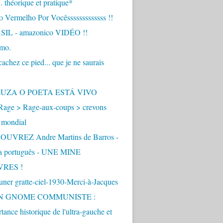
.. théorique et pratique*
 Vermelho Por Vocêsssssssssssss !!
IL - amazonico VIDÉO !!
imo.
achez ce pied... que je ne saurais
"
ZUZA O POETA ESTÁ VIVO
Rage > Rage-aux-coups > crevons
 mondial
UVREZ Andre Martins de Barros -
ua português - UNE MINE
VRES !
ner gratte-ciel-1930-Merci-à-Jacques
UN GNOME COMMUNISTE :
tance historique de l'ultra-gauche et