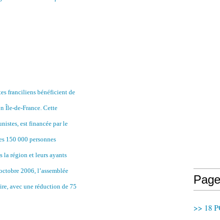
tes franciliens bénéficient de
on Île-de-France. Cette
istes, est financée par le
les 150 000 personnes
la région et leurs ayants
 octobre 2006, l’assemblée
Page
aire, avec une réduction de 75
>> 18 P