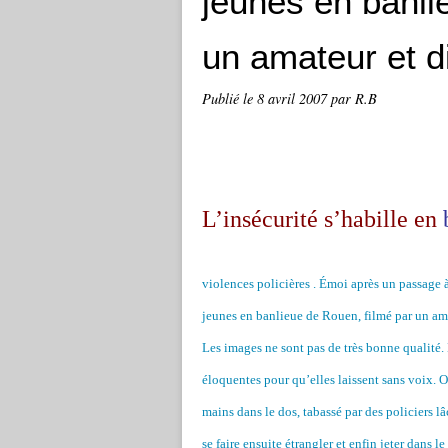
jeunes en banli
un amateur et d
Publié le
8 avril 2007
par R.B
L’insécurité s’habille en
violences policières . Émoi après un passage 
jeunes en banlieue de Rouen, filmé par un ama
Les images ne sont pas de très bonne qualité
éloquentes pour qu’elles laissent sans voix. On
mains dans le dos, tabassé par des policiers lâ
se faire ensuite étrangler et enfin jeter dans