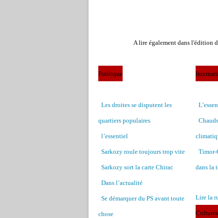
A lire également dans l'édition 
Politique
Internat
Les droites se disputent les
L’essen
quartiers populaires
Chauds 
l’essentiel
climatiq
Sarkozy roule toujours trop vite
Timor-O
Sarkozy sort la carte Chirac
dans la 
Dans l’actualité
Lire la 
Se démarquer du PS avant toute
Cultures
chose