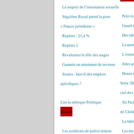
Le respect de l’orientation sexuelle
Petit é
Ségolène Royal prend la pose
Grand 
« France présidente »
Des idé
Repères : 21,4 %
La mor
Repères 1
L’essen
Revaloriser le rôle des stages
Arles a
Garantir un minimum de revenus
Honor d
Jeunes : faut-il des emplois
Serra :D
spécifiques ?
ciel du 
Lire la rubrique Politique
Ali Pac
Société
de Chil
La fab
Les syndicats de police restent
Les mys