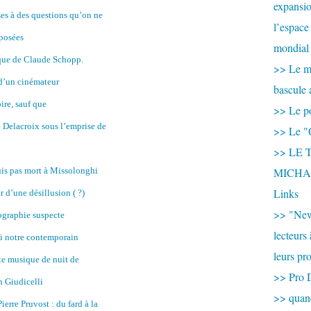
expansio
s à des questions qu’on ne
l’espace
posées
mondial 
que de Claude Schopp.
>> Le mi
d’un cinémateur
bascule 
ire, sauf que
>> Le po
Delacroix sous l’emprise de
>> Le "
>> LE T
uis pas mort à Missolonghi
MICHA
Links
r d’une désillusion ( ?)
>> "New
ographie suspecte
lecteurs
i notre contemporain
leurs pr
te musique de nuit de
>> Pro 
n Giudicelli
>> qua
ierre Pruvost : du fard à la