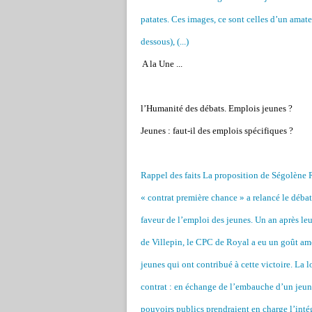
patates. Ces images, ce sont celles d’un amate
dessous), (...)
A la Une ...
l’Humanité des débats. Emplois jeunes ?
Jeunes : faut-il des emplois spécifiques ?
Rappel des faits La proposition de Ségolène 
« contrat première chance » a relancé le débat
faveur de l’emploi des jeunes. Un an après le
de Villepin, le CPC de Royal a eu un goût ame
jeunes qui ont contribué à cette victoire. La
contrat : en échange de l’embauche d’un jeune
pouvoirs publics prendraient en charge l’intég