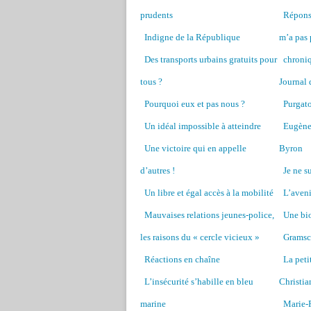
prudents
Réponse
Indigne de la République
m’a pas 
Des transports urbains gratuits pour
chroni
tous ?
Journal 
Pourquoi eux et pas nous ?
Purgato
Un idéal impossible à atteindre
Eugène 
Une victoire qui en appelle
Byron
d’autres !
Je ne s
Un libre et égal accès à la mobilité
L’aveni
Mauvaises relations jeunes-police,
Une bi
les raisons du « cercle vicieux »
Gramsc
Réactions en chaîne
La peti
L’insécurité s’habille en bleu
Christia
marine
Marie-P