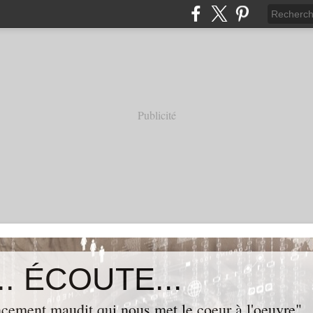
Publicité
. ÉCOUTE...
cement maudit qui nous met le coeur à l'oeuvre"