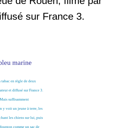
eue de Rouen, filmé par
iffusé sur France 3.
bleu marine
à tabac en règle de deux
teur et diffusé sur France 3.
. Mais suffisamment
 y voit un jeune à terre, les
chant les chiens sur lui, puis
 le fourgon comme un sac de