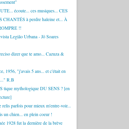
assement"
TE... écoute... ces musiques... CES
CHANTÉS à perdre haleine et... À
ROMPRE !!
vista Legião Urbana - Jô Soares
eciso dizer que te amo... Cazuza &
, 1956, "j'avais 5 ans... et c'était en
..." R.B
 S tique mythologique DU SENS ? [en
ecture]
 relis parfois pour mieux m'entre-voir...
is un chien... en plein coeur !
ée 1928 fut la dernière de la brève