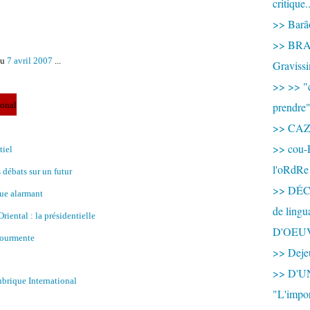
critique.
>> Barão
>> BRAS
du
7 avril 2007
...
Graviss
>> >> "c
ional
prendre
>> CA
>> cou-
tiel
l'oRdRe
débats sur un futur
>> DÉCO
ue alarmant
de ling
riental : la présidentielle
D'OEU
tourmente
>> Dejeu
>> D'
rubrique International
"L'impor