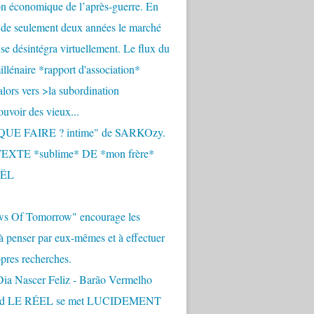
n économique de l’après-guerre. En
 de seulement deux années le marché
se désintégra virtuellement. Le flux du
llénaire *rapport d'association*
alors vers >la subordination
uvoir des vieux...
QUE FAIRE ? intime" de SARKOzy.
EXTE *sublime* DE *mon frère*
ËL
s Of Tomorrow" encourage les
 à penser par eux-mêmes et à effectuer
opres recherches.
Dia Nascer Feliz - Barão Vermelho
nd LE RÉEL se met LUCIDEMENT