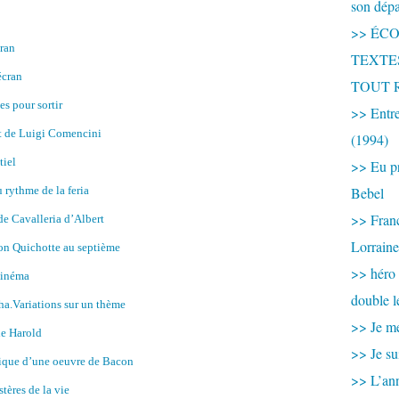
son dép
>> ÉCOU
cran
TEXTES 
écran
TOUT 
es pour sortir
>> Entre
t de Luigi Comencini
(1994)
tiel
>> Eu pr
u rythme de la feria
Bebel
>> France
e Cavalleria d’Albert
Lorraine
on Quichotte au septième
>> héro
cinéma
double l
ha.Variations sur un thème
>> Je me
de Harold
>> Je su
rique d’une oeuvre de Bacon
>> L’ann
tères de la vie