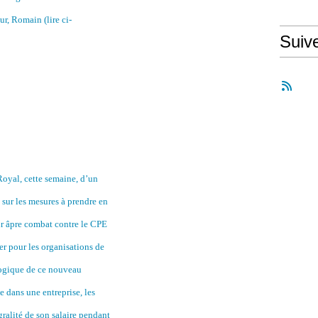
ur, Romain (lire ci-
Suiv
Royal, cette semaine, d’un
 sur les mesures à prendre en
ur âpre combat contre le CPE
r pour les organisations de
 logique de ce nouveau
 dans une entreprise, les
ralité de son salaire pendant