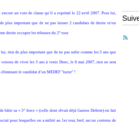
t encore un vote de classe qu’il a exprimé le 22 avril 2007. Pour lui,
Suiv
 de plus important que de ne pas laisser 2 candidats de droite et/ou
ême droite occuper les tribunes du 2° tour.
 lui, rien de plus important que de ne pas subir comme les 5 ans que
 venons de vivre les 5 ans à venir. Donc, le 6 mai 2007, rien ne sera
en éliminant le candidat d’un MEDEF "tueur" !
bâtir sa « 3° force » (celle dont rêvait déjà Gaston Deferre) on fait
ocial pour lesquelles on a milité au 1er tour, bref, sur un contenu de