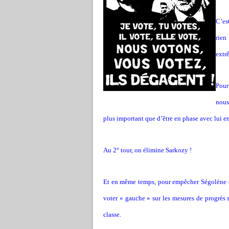
C’es
rien
extr
Pour
nous
plus important que d’être en phase avec lui 
Au 2° tour, on élimine Sarkozy !
Et en même temps, pour empêcher Ségolène de 
voter « gauche » sur les mesures de progrès s
classe.