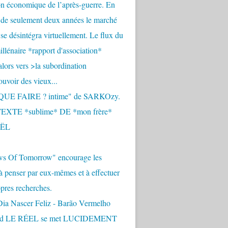
n économique de l’après-guerre. En
 de seulement deux années le marché
se désintégra virtuellement. Le flux du
llénaire *rapport d'association*
alors vers >la subordination
uvoir des vieux...
QUE FAIRE ? intime" de SARKOzy.
EXTE *sublime* DE *mon frère*
ËL
s Of Tomorrow" encourage les
 à penser par eux-mêmes et à effectuer
opres recherches.
Dia Nascer Feliz - Barão Vermelho
nd LE RÉEL se met LUCIDEMENT