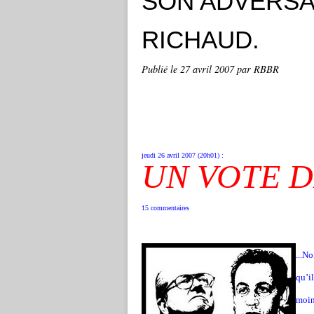
SON ADVERSAI
RICHAUD.
Publié le
27 avril 2007
par RBBR
jeudi 26 avril 2007 (20h01) :
UN VOTE D
15 commentaires
...No
qu’i
moin