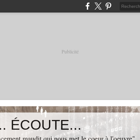
Publicité
. ÉCOUTE...
cement maudit qui nous met le coeur à l'oeuvre"