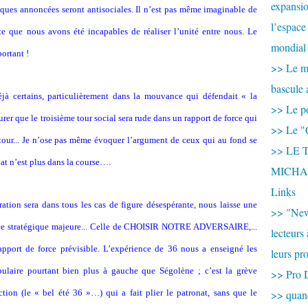
expansio
tiques annoncées seront antisociales. Il n’est pas même imaginable de
l’espace
xte que nous avons été incapables de réaliser l’unité entre nous. Le
mondial 
portant !
>> Le mi
bascule 
jà certains, particulièrement dans la mouvance qui défendait « la
>> Le po
rer que le troisième tour social sera rude dans un rapport de force qui
>> Le "
our... Je n’ose pas même évoquer l’argument de ceux qui au fond se
>> LE T
dat n’est plus dans la course….
MICHA
Links
ation sera dans tous les cas de figure désespérante, nous laisse une
>> "New
tance stratégique majeure... Celle de CHOISIR NOTRE ADVERSAIRE,...
lecteurs
apport de force prévisible. L’expérience de 36 nous a enseigné les
leurs pr
ulaire pourtant bien plus à gauche que Ségolène ; c’est la grève
>> Pro 
ction (le « bel été 36 »…) qui a fait plier le patronat, sans que le
>> qua