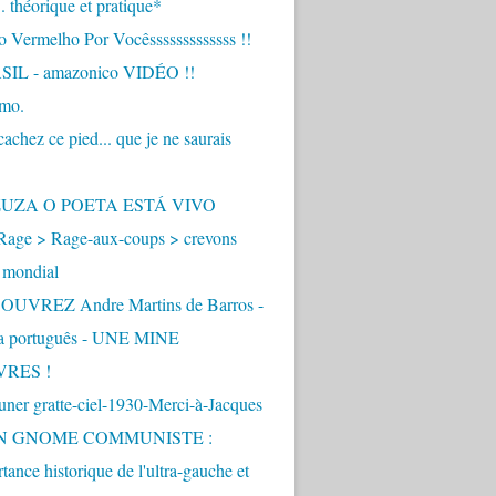
.. théorique et pratique*
 Vermelho Por Vocêsssssssssssss !!
IL - amazonico VIDÉO !!
imo.
achez ce pied... que je ne saurais
"
ZUZA O POETA ESTÁ VIVO
Rage > Rage-aux-coups > crevons
 mondial
UVREZ Andre Martins de Barros -
ua português - UNE MINE
VRES !
ner gratte-ciel-1930-Merci-à-Jacques
UN GNOME COMMUNISTE :
tance historique de l'ultra-gauche et