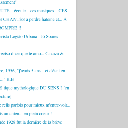
assement"
TE... écoute... ces musiques... CES
CHANTÉS à perdre haleine et... À
ROMPRE !!
vista Legião Urbana - Jô Soares
eciso dizer que te amo... Cazuza &
, 1956, "j'avais 5 ans... et c'était en
..." R.B
 S tique mythologique DU SENS ? [en
ecture]
 relis parfois pour mieux m'entre-voir...
is un chien... en plein coeur !
ée 1928 fut la dernière de la brève