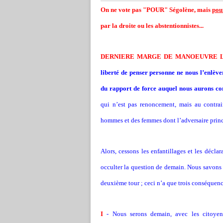
On ne vote pas "POUR" Ségolène, mais
pou
par la droite ou les abstentionnistes...
DERNIERE MARGE DE MANOEUVRE L
liberté de penser personne ne nous l’enlèv
du rapport de force auquel nous aurons con
qui n’est pas renoncement, mais au contra
hommes et des femmes dont l’adversaire princi
Alors, cessons les enfantillages et les décla
occulter la question de demain. Nous savons 
deuxième tour ; ceci n’a que trois conséquenc
I
- Nous serons demain, avec les citoyen