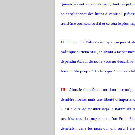
gouvernement, quel qu’il soit, dont les poli
se désolidariser des luttes à venir au préte
troisième tour sera social et ce sera le plus im
II
- L’appel à l’abstention que préparent dé
politique autrement » , équivaut à ne pas mesu
dépendra AUSSI de notre vote au deuxième t
foutent "du peuple" dés lors que "leur" candi
III
- Alors le deuxième tour dont la configur
dernière liberté, mais une liberté d’impor
C’est à dire de mesurer déjà la nature du r
insuffisances du programme d’un Front Pop
générale , dans les mois qui ont suivi l’éle