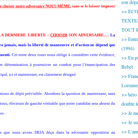
son dép
r choisir notre adversaire NOUS MÊME
, sans se le laisser imposer
>> ÉCOU
TEXTES 
TOUT 
A DERNIERE LIBERTE :
CHOISIR
SON ADVERSAIRE….
La
>> Entre
era jamais, mais la liberté de manoeuvre et d’action ne dépend que
(1994)
senti.
Cet entre deux tours nous oblige à considérer cette évidence,
>> Eu pr
ire détermination à poursuivre un combat pour l’émancipation des
Bebel
pal, ici et maintenant, est clairement désigné.
>> France
Lorraine
rations de dépit prévisible. Abordons la question de maintenant, sans
>> héro
double l
tous, électeurs de gauche véritable que notre candidat sera absent du
>> Je me
es :
>> Je su
>> L’ann
s que nous avons DEJA déçu dans la nécessaire opposition au