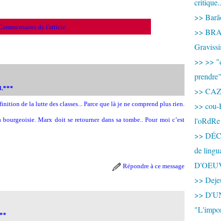
critique.
>> Barão
Commentaires de l'article
>> BRAS
Graviss
>> >> "c
prendre
8.***
>> CA
inition de la lutte des classes... Parce que là je ne comprend plus rien.
>> cou-
l'oRdRe
la bourgeoisie. Marx doit se retourner dans sa tombe.. Pour moi c’est
>> DÉCO
de ling
D'OEU
Répondre à ce message
>> Dejeu
>> D'
"L'impor
.**