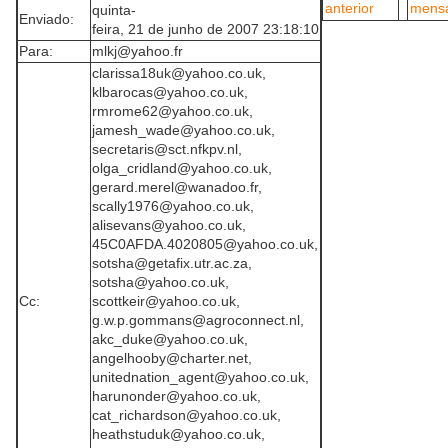
quinta-
Enviado:
feira, 21 de junho de 2007 23:18:10
Para:
mlkj@yahoo.fr
clarissa18uk@yahoo.co.uk,
klbarocas@yahoo.co.uk,
rmrome62@yahoo.co.uk,
jamesh_wade@yahoo.co.uk,
secretaris@sct.nfkpv.nl,
olga_cridland@yahoo.co.uk,
gerard.merel@wanadoo.fr,
scally1976@yahoo.co.uk,
alisevans@yahoo.co.uk,
45C0AFDA.4020805@yahoo.co.uk,
sotsha@getafix.utr.ac.za,
sotsha@yahoo.co.uk,
Cc:
scottkeir@yahoo.co.uk,
g.w.p.gommans@agroconnect.nl,
akc_duke@yahoo.co.uk,
angelhooby@charter.net,
unitednation_agent@yahoo.co.uk,
harunonder@yahoo.co.uk,
cat_richardson@yahoo.co.uk,
heathstuduk@yahoo.co.uk,