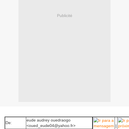
Publicité
eude audrey ouedraogo
De:
<oued_eude04@yahoo.fr>
|