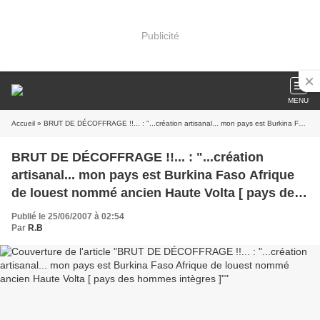
Publicité
MENU
Accueil
» BRUT DE DÉCOFFRAGE !!... : "...création artisanal... mon pays est Burkina Faso Afrique de louest nommé ancien Haute Volta [ pays des hommes intègres ]"
BRUT DE DÉCOFFRAGE !!... : "...création
artisanal... mon pays est Burkina Faso Afrique
de louest nommé ancien Haute Volta [ pays des
hommes intègres ]"
Publié le 25/06/2007 à 02:54
Par
R.B