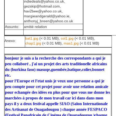
indiedeals@yahoo.co.uk,
gezskip@hotmail.com,
hav2bee@yahoo.co.uk,
margieandgerald@yahoo.ie,
anthonyj_breen@yahoo.co.uk
Assunto:
amitié relation
bat1.jpg
(< 0.01 MB),
col1.jpg
(< 0.01 MB),
Anexo:
chap1.jpg
(< 0.01 MB),
mas1.jpg
(< 0.01 MB)
bonjour je suis a la recherche des correspondants a qui je
peu collaboré , j'ai un projet des arts traditionel
le africains
du (burkina faso) masuqe,guembée,batique,colier,bonnet
etc.
pour l’Europe et l’etat unis je veux une personne a qui je
peu compte pour cet projet pour avoir une relation amicale
pour echangée des idées en plus pour que vous me donne les
marchées à propos de mon travail car ici dans dans mon
pays il y a deux festival appelle SIAO (Salon Internationale
des Artisanat de Ouagadougou ) chaque année FESPACO
(Festival Panafricain de Cinéma de Ouagadougou )chaque