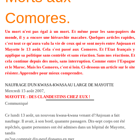
Comores.
Un mort n'est pas égal à un mort. Et même pour les sans-papiers du
monde, il y a encore une hiérarchie macabre. Quelques articles rapides,
c'est tout ce qu'aura valu la vie de ceux qui se sont noyés entre Anjouan et
Mayotte le 13 août. Cela s'est passé aux Comores. Et l'Etat français y
applique sa politique sans contrôle et sans réaction. Sans nos réactions. Et
cela continue depuis des mois, sans interruption. Comme entre l'Espagne
et le Maroc. Mais les Comores, c'est si loin. Ci-dessous un article sur le site
résister. Apprendre pour mieux comprendre.
NAUFRAGE D'UN KWASA-KWASA AU LARGE DE MAYOTTE
Mercredi 15 août 2007,
MAYOTTE : DES CLANDESTINS CHEZ EUX !
Communiqué
Ce lundi 13 août, un nouveau kwasa-kwasa venant d?Anjouan a fait
naufrage. Il avait, à son bord, quarante passagers. Dix-sept corps ont été
repêchés, quatre personnes ont été admises dans un hôpital de Mayotte,
tandis
qu?on comptait dix-neuf disparus en mer.