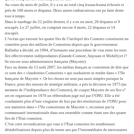
Au cours du mois de juillet, il y a eu au total cinq kwasa-kwasa échoués et
près de 100 morts et disparus. Deux autres embarcations ont pu faire demi-
tour à temps.
Dans le naufrage du 22 juillet dernier, il y a eu un mort, 26 disparus et 9
rescapés. Le 27 juillet, on comptait encore 4 morts, 22 disparus et 14
rescapés.
L?océan qui entoure les quatre îles de l?archipel des Comores constituent un
cimetière pour des milliers de Comoriens depuis que le gouvernement
Balladur a décidé, en 1994, d?instaurer une procédure de visa entre les trois
îles effectivement indépendantes (Grande-Comore, Anjouan et Mohéli) et l?
île encore sous administration française (Mayotte).
Face au drame du 13 août 2007, les médias français se contentent de dire que
ce sont des « clandestins Comoriens » qui souhaitent se rendre dans « l?île
française de Mayotte ». Or les choses ne sont pas aussi simples puisque la
France, pour des raisons de stratégie militaire, a pris la décision en 1975 (au
moment de l?indépendance des Comores), de couper Mayotte de ses îles s?
urs en organisant en 1976 un référendum jugé nul par l?ONU. Elle a été
condamnée plus d?une vingtaine de fois par des résolutions de l?ONU pour
son maintien dans « l?île comorienne de Mayotte », reconnue par la
communauté internationale dans son ensemble comme étant une des quatre
îles de l?Etat comorien.
C?est cette revendication qui vaut à l?Etat comorien les nombreuses
déstabilisations depuis plus de trente ans par l?intermédiaire de mercenaires