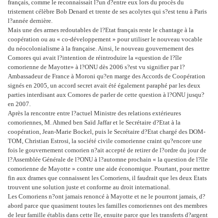
français, comme le reconnaissait l?un d?entre eux lors du procès du
tristement célèbre Bob Denard et trente de ses acolytes qui s?est tenu à Paris
l?année dernière.
Mais une des armes redoutables de l?Etat français reste le chantage à la
coopération ou au « co-développement » pour utiliser le nouveau vocable
du néocolonialisme à la française. Ainsi, le nouveau gouvernement des
Comores qui avait l?intention de réintroduire la «question de l?île
comorienne de Mayotte» à l?ONU dès 2006 s?est vu signifier par l?
Ambassadeur de France à Moroni qu?en marge des Accords de Coopération
signés en 2005, un accord secret avait été également paraphé par les deux
parties interdisant aux Comores de parler de cette question à l?ONU jusqu?
en 2007.
Après la rencontre entre l?actuel Ministre des relations extérieures
comoriennes, M. Ahmed ben Saïd Jaffar et le Secrétaire d?Etat à la
coopération, Jean-Marie Bockel, puis le Secrétaire d?Etat chargé des DOM-
TOM, Christian Estrosi, la société civile comorienne craint qu?encore une
fois le gouvernement comorien n?ait accepté de retirer de l?ordre du jour de
l?Assemblée Générale de l?ONU à l?automne prochain « la question de l?île
comorienne de Mayotte » contre une aide économique. Pourtant, pour mettre
fin aux drames que connaissent les Comoriens, il faudrait que les deux Etats
trouvent une solution juste et conforme au droit international.
Les Comoriens n?ont jamais renoncé à Mayotte et ne le pourront jamais, d?
abord parce que quasiment toutes les familles comoriennes ont des membres
de leur famille établis dans cette île, ensuite parce que les transferts d?argent