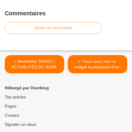
Commentaires
Ajouter un commentaire
< Newsletter YAHOO !
> "Vous avez bien lu,
ACTUALITÉS DU JOUR.
malgré la présence d'une
trace papier, on préfère
étouffer politiquement LE
FIASCO DU VOTE
Hébergé par Overblog
ÉLECTRONIQUE EN
ÉCOSSE plutôt que de
Top articles
comptabiliser fidèlement les
Pages
suffrages réelle >
Contact
Signaler un abus