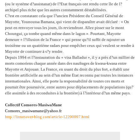
(ou le système d?assistanat) de l?Etat français ont rendu cette île de l?
archipel plus riche que les autres constamment déstabilisées.
C?est en constatant cela que l?ancien Président du Conseil Général de
Mayotte, Younoussa Bamana, qui vient de disparaître avait déclaré : « On
peut en renvoyer tous les jours, ils reviendront. Allez pisser sur le mont
Choungui, ça tombe quand même dans le lagon ». Pourtant, Mayotte
demeure « l?illusion de la France » qui pense qu?il suffit de rajouter un
troisième ou un quatrième radars pour empêcher ceux qui veulent se rendre à
Mayotte de continuer à s?y rendre.
Depuis 1994 et l?instauration du « visa Balladur », il y a près d?un millier de
morts comoriens chaque année dans des naufrages de kwasa-kwasa entre
Mayotte et Anjouan. La France, en usant du droit du plus fort, a établi une
frontière artificielle au sein d?un même Etat reconnu par toutes les instances
internationales. Ainsi, elle porte la responsabilité de toutes ces morts et
pourrait être poursuivie, entre autres pour déplacements de populations (qu?
elle assimile à des reconduites à la frontière) à l?intérieur d?un même pays.
Collectif Comores-MasiwaMane
Comores_masiwamane@yahoo.fr
http://linter.over-blog.com/article-12200097.html