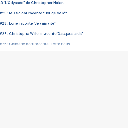
48 "L'Odyssée" de Christopher Nolan
#29 : MC Solaar raconte "Bouge de là"
28 : Lorie raconte "Je vais vite"
#27 : Christophe Willem raconte "Jacques a dit"
#26 : Chimène Badi raconte "Entre nous"
#25 : Indochine raconte "3e sexe"
#24 : Zaho raconte "C'est chelou"
#23 : Patrick Bruel raconte "Au café des délices"
#22 : Kyo raconte "Le chemin"
#21 : Nolwenn Leroy raconte "Cassé"
#20 : Patrick Hernandez raconte "Born to be alive"
#19 : Lorie raconte "Près de moi"
#18 : Michael Jones raconte "A nos actes manqués" (avec Jean-Jacque