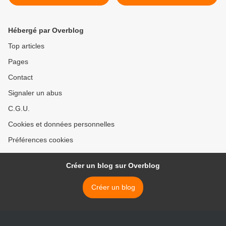
sept documentaires réunis
dans un coffret, ressuscite
les histoires terribles
Hébergé par Overblog
vécues par CES
PORTUGAIS sans papiers
Top articles
venus massivement en
Pages
France pour f >
Contact
Signaler un abus
C.G.U.
Cookies et données personnelles
Préférences cookies
Créer un blog sur Overblog
Créer un blog