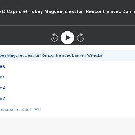
 DiCaprio et Tobey Maguire, c'est lui ! Rencontre avec Dam
bey Maguire, c'est lui ! Rencontre avec Damien Witecka
e 6
e 5
e 4
e 3
s créatrices de la VF !
e 2
e 1