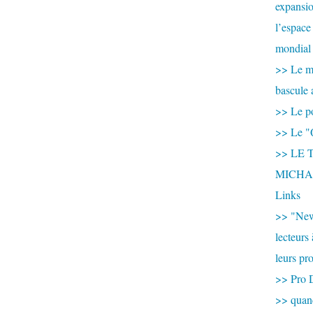
expansio
l’espace
mondial 
>> Le mi
bascule 
>> Le po
>> Le "
>> LE T
MICHA
Links
>> "New
lecteurs
leurs pr
>> Pro 
>> qua