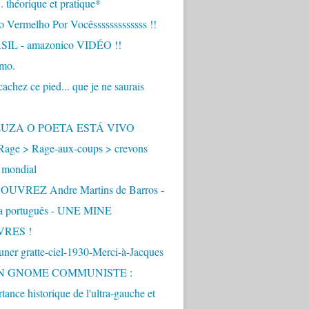
.. théorique et pratique*
 Vermelho Por Vocêsssssssssssss !!
IL - amazonico VIDÉO !!
imo.
achez ce pied... que je ne saurais
"
ZUZA O POETA ESTÁ VIVO
Rage > Rage-aux-coups > crevons
 mondial
UVREZ Andre Martins de Barros -
ua português - UNE MINE
VRES !
ner gratte-ciel-1930-Merci-à-Jacques
UN GNOME COMMUNISTE :
tance historique de l'ultra-gauche et