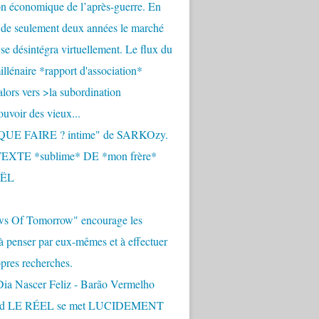
n économique de l’après-guerre. En
 de seulement deux années le marché
se désintégra virtuellement. Le flux du
llénaire *rapport d'association*
alors vers >la subordination
uvoir des vieux...
QUE FAIRE ? intime" de SARKOzy.
EXTE *sublime* DE *mon frère*
ËL
s Of Tomorrow" encourage les
 à penser par eux-mêmes et à effectuer
opres recherches.
Dia Nascer Feliz - Barão Vermelho
nd LE RÉEL se met LUCIDEMENT