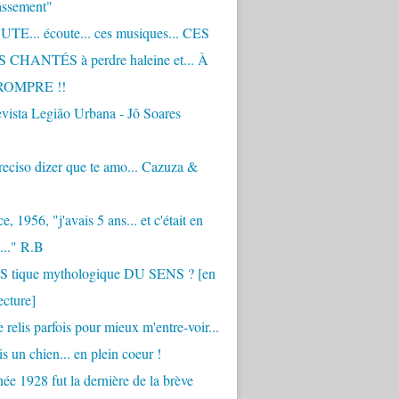
assement"
TE... écoute... ces musiques... CES
CHANTÉS à perdre haleine et... À
ROMPRE !!
vista Legião Urbana - Jô Soares
eciso dizer que te amo... Cazuza &
, 1956, "j'avais 5 ans... et c'était en
..." R.B
 S tique mythologique DU SENS ? [en
ecture]
 relis parfois pour mieux m'entre-voir...
is un chien... en plein coeur !
ée 1928 fut la dernière de la brève