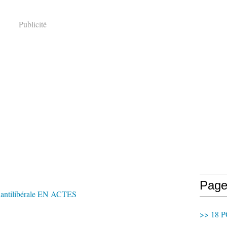
Publicité
Page
tilibérale EN ACTES
>> 18 P