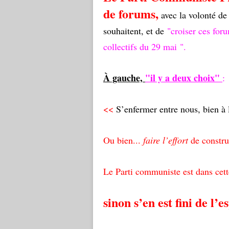
de forums,
avec la volonté d
souhaitent, et de
"croiser ces for
collectifs du 29 mai ".
À gauche,
"il y a deux choix"
:
<<
S’enfermer entre nous, bien à l
Ou bien...
faire l’effort
de constru
Le Parti communiste est dans cett
sinon s’en est fini de l’e