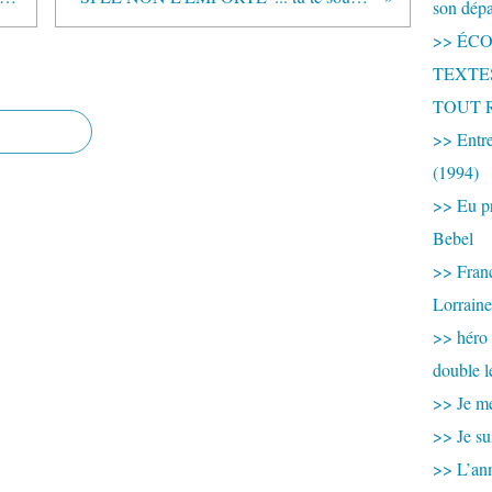
son dép
>> ÉCOU
TEXTES 
TOUT 
>> Entre
(1994)
>> Eu pr
Bebel
>> France
Lorraine
>> héro
double l
>> Je me
>> Je su
>> L’ann