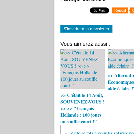
Repost
S'inscrire à la newsletter
Vous aimerez aussi :
>> Alternati
Économiques.
aide éclaire !
>> C'était le 14 Août,
SOUVENEZ-VOUS !
>> >> "François
Hollande : 100 jours
au souffle court !"
Vi