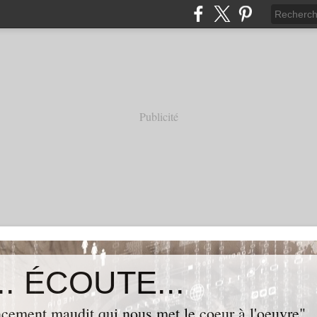
Publicité
. ÉCOUTE...
cement maudit qui nous met le coeur à l'oeuvre"