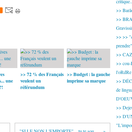
critique.
>> Barão
0
>> BRAS
Graviss
>> >> "c
prendre
>> CA
>> cou-
l'oRdRe
ves
>> 72 % des Français
>> Budget : la gauche
.. une
veulent un
imprime sa marque
>> DÉCO
?!
référundum
de ling
D'OEU
>> Dejeu
>> D'
"L'impor
ctoire totale pour les salariés polonais
"SI LE NON L'EMPORTE"... tu te souviens ?