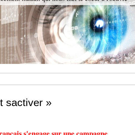
 sactiver »
ançais s'engage sur une campagne