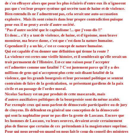
de s'en effrayer alors que pour les plus éclairés d'entre eux ils n'ignorent
pas que c'est leur propre système qui secrète tant de haine et de violence.
Bien entendu ils ne l'admettront pas, cela serait une auto-accusation
explosive. Mais ils sont coincés dans leur propre contradiction puisque
pour eux il ne peut y avoir d'autre société.
"Pas d'autre société que le capitalisme !... que j'vous dis !!"
Et donc... s'
il y a tant de violence, de haine, et d'égoisme, mon brave
monsieur, ma brave dame, c'est que c'est dans la nature humaine.
Cependant il y a un hic, c'est ce concept de nature humaine.
Qui est capable d'en donner une définition qui tienne la route ?
La violence est certes une vieille histoire, et il semblerait qu'elle serait un
trait permanent de l'Histoire. Est-ce une raison pour l'accepter
et l'admettre comme une fatalité ? C'est justement parce qu'il y a des
millions de gens qui n'acceptent plus cette soit disant fatalité de la
violence, que les grands bourgeois et leur personnel politique se sentent
contraints de faire de la gesticulation, se présentant gardiens de la paix
civile et au passage de l'ordre moral.
Nicolas Sarkozy est un pur produit de cette mascarade, mais
d'autres auxiliaires politiques de la bourgeoisie sont du même acabit.
Par exemple ceux qui nous parlent de démocratie participative ou de jury
de citoyens. Ils défendent en général une conception de la démocratie
qui sent la naphtaline pour ne pas dire la grotte de Lascaux. Encore que
les hommes de Lascaux, vu leurs oeuvres, devaient avoir certainement
plus de finesse que certains de ces prétendants à la magistrature suprême.
Pour qui nous prend-on quand on nous fait le coup du conseil des ministres