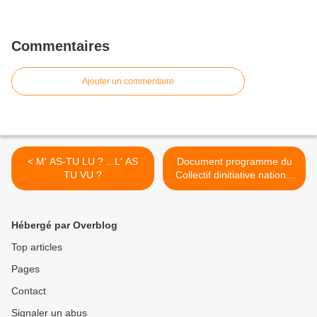
Commentaires
Ajouter un commentaire
< M' AS-TU LU ? ...L' AS
Document programme du
TU VU ?
Collectif dinitiative national
pour un rassemblemet
antilibéral de gauche et des
canditatures communes >
Hébergé par Overblog
Top articles
Pages
Contact
Signaler un abus