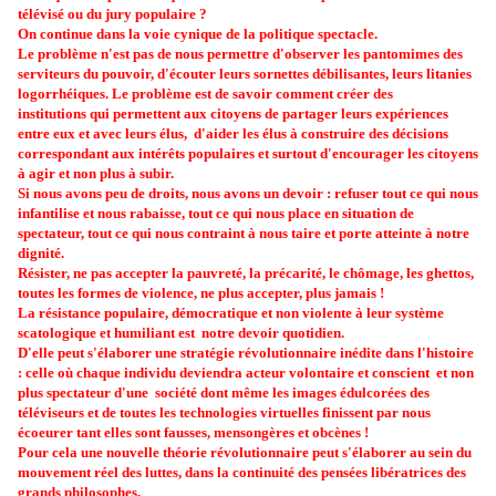
télévisé ou du jury populaire ?
On continue dans la voie cynique de la politique spectacle.
Le problème n'est pas de nous permettre d'observer les pantomimes des
serviteurs du pouvoir, d'écouter leurs sornettes débilisantes, leurs litanies
logorrhéiques. Le problème est de savoir comment créer des
institutions qui permettent aux citoyens de partager leurs expériences
entre eux et avec leurs élus, d'aider les élus à construire des décisions
correspondant aux intérêts populaires et surtout d'encourager les citoyens
à agir et non plus à subir.
Si nous avons peu de droits, nous avons un devoir : refuser tout ce qui nous
infantilise et nous rabaisse, tout ce qui nous place en situation de
spectateur, tout ce qui nous contraint à nous taire et porte atteinte à notre
dignité.
Résister, ne pas accepter la pauvreté, la précarité, le chômage, les ghettos,
toutes les formes de violence, ne plus accepter, plus jamais !
La résistance populaire, démocratique et non violente à leur système
scatologique et humiliant est notre devoir quotidien.
D'elle peut s'élaborer une stratégie révolutionnaire inédite dans l'histoire
: celle où chaque individu deviendra acteur volontaire et conscient et non
plus spectateur d'une société dont même les images édulcorées des
téléviseurs et de toutes les technologies virtuelles finissent par nous
écoeurer tant elles sont fausses, mensongères et obcènes !
Pour cela une nouvelle théorie révolutionnaire peut s'élaborer au sein du
mouvement réel des luttes, dans la continuité des pensées libératrices des
grands philosophes.