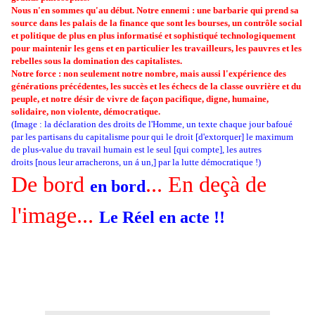
Nous n'en sommes qu'au début. Notre ennemi : une barbarie qui prend sa
source dans les palais de la finance que sont les bourses, un contrôle social
et politique de plus en plus informatisé et sophistiqué technologiquement
pour maintenir les gens et en particulier les travailleurs, les pauvres et les
rebelles sous la domination des capitalistes.
Notre force : non seulement notre nombre, mais aussi l'expérience des
générations précédentes, les succès et les échecs de la classe ouvrière et du
peuple, et notre désir de vivre de façon pacifique, digne, humaine,
solidaire, non violente, démocratique.
(Image : la déclaration des droits de l'Homme, un texte chaque jour bafoué
par les partisans du capitalisme pour qui le droit [d'extorquer] le maximum
de plus-value du travail humain est le seul [qui compte], les autres
droits [nous leur arracherons, un á un,] par la lutte démocratique !)
De bord
... En deçà de
en bord
l'image...
Le Réel en acte !!