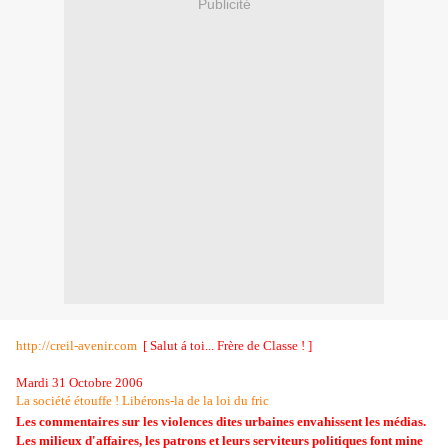
Publicité
http://creil-avenir.com
[
Salut á toi... Frère de Classe !
]
Mardi 31 Octobre 2006
La société étouffe ! Libérons-la de la loi du fric
Les commentaires sur les violences dites urbaines envahissent les médias.
Les milieux d'affaires, les patrons et leurs serviteurs politiques font mine