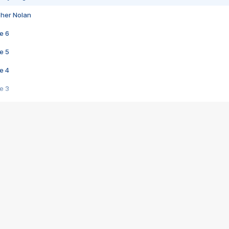
pher Nolan
e 6
e 5
e 4
e 3
s créatrices de la VF !
e 2
e 1
e Mektoub My Love arrive enfin ! Rencontre avec Shaïn Boumedine et Sal
i : après Toni en famille
elle réalise le bouleversant Dites lui que je l'aime
ais ! Rencontre autour de Vie privée de Rebecca Zlotowski