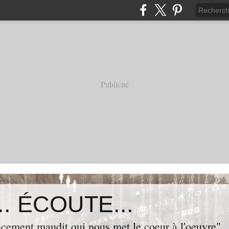
Publicité
. ÉCOUTE...
cement maudit qui nous met le coeur à l'oeuvre"