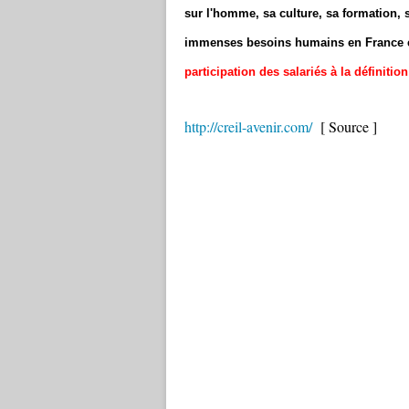
sur l'homme, sa culture, sa formation, 
immenses besoins humains en France e
participation des salariés à la définitio
http://creil-avenir.com/
[ Source ]