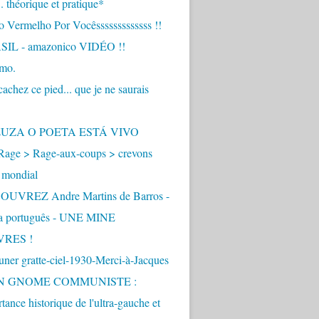
.. théorique et pratique*
 Vermelho Por Vocêsssssssssssss !!
IL - amazonico VIDÉO !!
imo.
achez ce pied... que je ne saurais
"
ZUZA O POETA ESTÁ VIVO
Rage > Rage-aux-coups > crevons
 mondial
UVREZ Andre Martins de Barros -
ua português - UNE MINE
VRES !
ner gratte-ciel-1930-Merci-à-Jacques
UN GNOME COMMUNISTE :
tance historique de l'ultra-gauche et