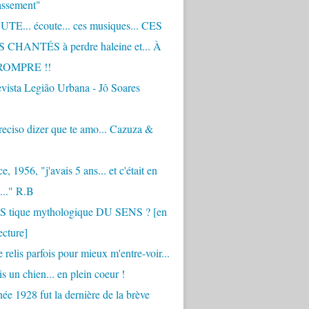
assement"
TE... écoute... ces musiques... CES
CHANTÉS à perdre haleine et... À
ROMPRE !!
vista Legião Urbana - Jô Soares
eciso dizer que te amo... Cazuza &
, 1956, "j'avais 5 ans... et c'était en
..." R.B
 S tique mythologique DU SENS ? [en
ecture]
 relis parfois pour mieux m'entre-voir...
is un chien... en plein coeur !
ée 1928 fut la dernière de la brève