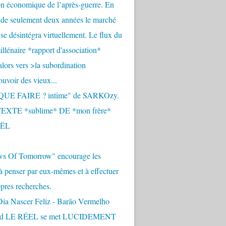
n économique de l’après-guerre. En
 de seulement deux années le marché
se désintégra virtuellement. Le flux du
llénaire *rapport d'association*
alors vers >la subordination
uvoir des vieux...
QUE FAIRE ? intime" de SARKOzy.
EXTE *sublime* DE *mon frère*
ËL
s Of Tomorrow" encourage les
 à penser par eux-mêmes et à effectuer
opres recherches.
Dia Nascer Feliz - Barão Vermelho
nd LE RÉEL se met LUCIDEMENT