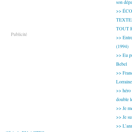
son dép
>> ÉCOU
TEXTES 
TOUT 
Publicité
>> Entre
(1994)
>> Eu pr
Bebel
>> France
Lorraine
>> héro
double l
>> Je me
>> Je su
>> L’ann