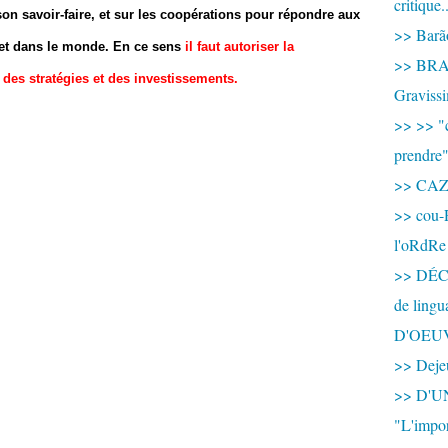
critique.
son savoir-faire, et sur les coopérations pour répondre aux
>> Barão
t dans le monde. En ce sens
il
faut autoriser la
>> BRAS
n des stratégies et des investissements.
Graviss
>> >> "c
prendre
>> CA
>> cou-
l'oRdRe
>> DÉCO
de ling
D'OEU
>> Dejeu
>> D'
"L'impor