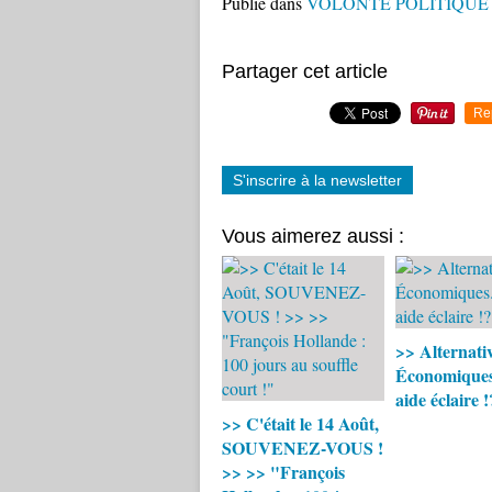
Publié dans
VOLONTÉ POLITIQUE an
Partager cet article
Re
S'inscrire à la newsletter
Vous aimerez aussi :
>> Alternati
Économiques.
aide éclaire !
>> C'était le 14 Août,
SOUVENEZ-VOUS !
>> >> "François