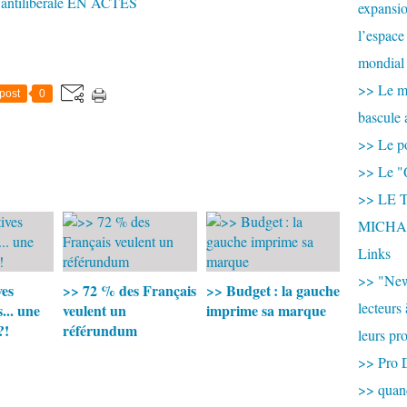
tilibérale EN ACTES
expansio
l’espace
mondial 
>> Le mi
post
0
bascule 
>> Le po
>> Le "
>> LE T
MICHA
Links
>> "New
ves
>> 72 % des Français
>> Budget : la gauche
lecteurs
.. une
veulent un
imprime sa marque
?!
référundum
leurs pr
>> Pro 
>> qua