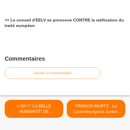
>> Le conseil d'EELV se prononce CONTRE la ratification du
traité européen
Commentaires
Ajouter un commentaire
< OH !! "LA BELLE
FRANCIS WURTZ : Le
HUMANITÉ" DE
Luxembourgeois Junker,
BELLACIAO... AU JOUR LE
avait lui-même - avant de
JOUR !
connaître le résultat du vote
! - salué dans la presse