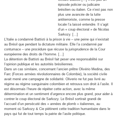
épisode policier ou judicaire
brésilien ou italien. Ce n’est pas non
plus une avancée de la lutte
antiterroriste, comme la presse
locale l’a laissé entendre. Il s’agit
d’un « coup électoral » de Nicolas
Sarkozy.
[…]
L’Italie a condamné Battisti à la prison à vie – une peine qui n’existait
au Brésil que pendant la dictature militaire. Elle l’a condamné par
contumace – une procédure que récuse la jurisprudence de la Cour
européenne des droits de l’homme.
[…]
La détention de Battisti au Brésil fait peser une responsabilité sur
l’opinion publique et les autorités brésiliennes.
Dans un cas similaire, concernant l’ancien prêtre Olivério Medina, des
Farc (Forces armées révolutionnaires de Colombie), la société civile
avait mené une campagne de solidarité. Oliverio ne fut pas livré au
régime au régime sanguinaire colombien et retrouva son droit à l’asile. Il
est désormais l’heure de répéter cette action, avec la même
détermination et un sentiment d’urgence encore plus grand, pour aider à
contrer le coup électoral de Sarkozy. Le Brésil sortirait grandi de
l’accueil d’un persécuté des « années de plomb » italiennes, au
moment où Sarkozy & Cie piétinent cette tradition humanitaire dans le
pays qui fut de tout temps la patrie de l’asile politique.