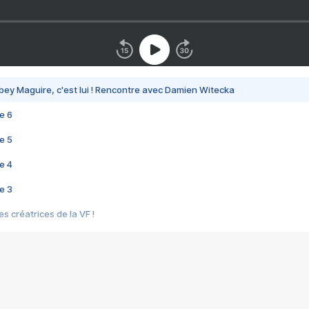
bey Maguire, c'est lui ! Rencontre avec Damien Witecka
e 6
e 5
e 4
e 3
s créatrices de la VF !
e 2
e 1
e Mektoub My Love arrive enfin ! Rencontre avec Shaïn Boumedine et Sal