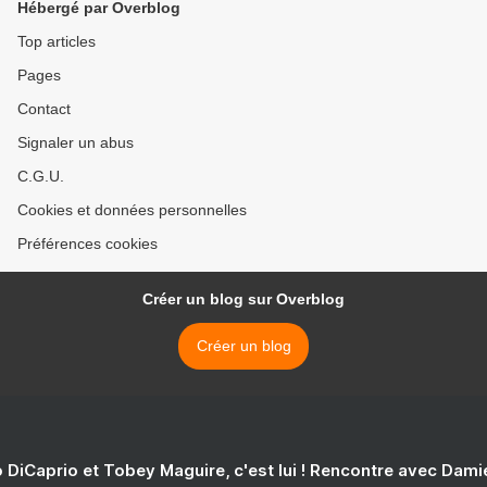
Hébergé par Overblog
française ce « débat
vertueux dont la qualité
Top articles
impressionne ». Il lavait
Pages
même >
Contact
Signaler un abus
C.G.U.
Cookies et données personnelles
Préférences cookies
Créer un blog sur Overblog
Créer un blog
 DiCaprio et Tobey Maguire, c'est lui ! Rencontre avec Dam