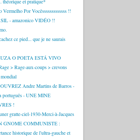
.. théorique et pratique*
 Vermelho Por Vocêsssssssssssss !!
IL - amazonico VIDÉO !!
imo.
achez ce pied... que je ne saurais
"
ZUZA O POETA ESTÁ VIVO
Rage > Rage-aux-coups > crevons
 mondial
UVREZ Andre Martins de Barros -
ua português - UNE MINE
VRES !
ner gratte-ciel-1930-Merci-à-Jacques
UN GNOME COMMUNISTE :
tance historique de l'ultra-gauche et