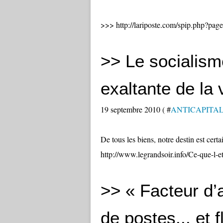
>>> http://lariposte.com/spip.php?pag
>> Le socialisme
exaltante de la v
19 septembre 2010 ( #
ANTICAPITALIST
De tous les biens, notre destin est cert
http://www.legrandsoir.info/Ce-que-l-
>> « Facteur d’
de postes... et f