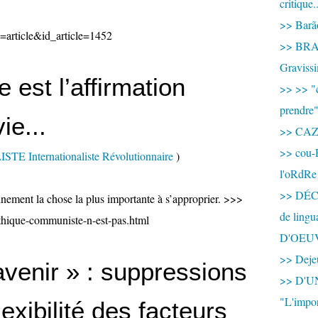
critique.
>> Barão
e=article&id_article=1452
>> BRAS
Graviss
 est l’affirmation
>> >> "c
prendre
ie...
>> CA
>> cou-
E Internationaliste Révolutionnaire
)
l'oRdRe
>> DÉCO
ainement la chose la plus importante à s’approprier. >>>
de ling
ethique-communiste-n-est-pas.html
D'OEU
>> Dejeu
avenir » : suppressions
>> D'
"L'impor
lexibilité des facteurs