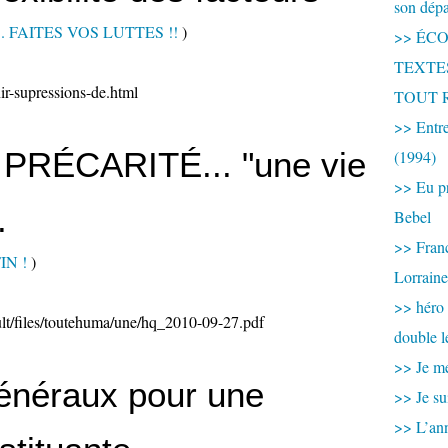
son dép
s... FAITES VOS LUTTES !!
)
>> ÉCOU
TEXTES 
ir-supressions-de.html
TOUT 
>> Entre
PRÉCARITÉ... "une vie
(1994)
>> Eu pr
.
Bebel
>> France
IN !
)
Lorraine
>> héro
ult/files/toutehuma/une/hq_2010-09-27.pdf
double l
>> Je me
énéraux pour une
>> Je su
>> L’ann