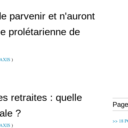
de parvenir et n'auront
ce prolétarienne de
RAXIS
)
s retraites : quelle
Page
ale ?
>> 18 P
RAXIS
)