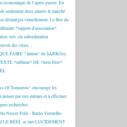
n économique de l’après-guerre. En
 de seulement deux années le marché
se désintégra virtuellement. Le flux du
llénaire *rapport d'association*
alors vers >la subordination
uvoir des vieux...
QUE FAIRE ? intime" de SARKOzy.
EXTE *sublime* DE *mon frère*
ËL
s Of Tomorrow" encourage les
 à penser par eux-mêmes et à effectuer
opres recherches.
Dia Nascer Feliz - Barão Vermelho
nd LE RÉEL se met LUCIDEMENT