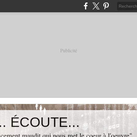
Publicité
. ÉCOUTE...
cement maudit qui nous met le coeur à l'oeuvre"