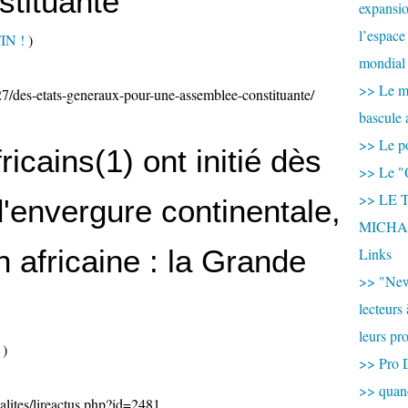
tituante
expansio
l’espace
IN !
)
mondial 
>> Le mi
/27/des-etats-generaux-pour-une-assemblee-constituante/
bascule 
>> Le po
icains(1) ont initié dès
>> Le "
>> LE T
d'envergure continentale,
MICHA
on africaine : la Grande
Links
>> "New
lecteurs
leurs pr
)
>> Pro 
>> qua
alites/lireactus.php?id=2481