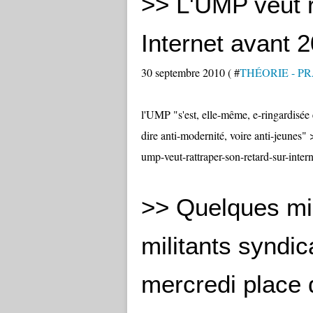
>> L'UMP veut r
Internet avant 
30 septembre 2010 ( #
THÉORIE - P
l'UMP "s'est, elle-même, e-ringardisée 
dire anti-modernité, voire anti-jeunes"
ump-veut-rattraper-son-retard-sur-inter
>> Quelques mill
militants syndi
mercredi place 