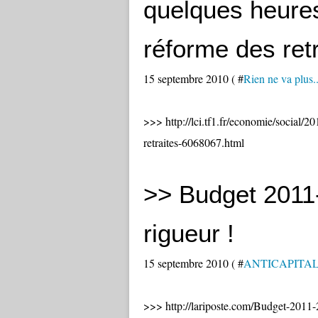
quelques heures
réforme des retr
15 septembre 2010 ( #
Rien ne va plu
>>> http://lci.tf1.fr/economie/social/2
retraites-6068067.html
>> Budget 2011-
rigueur !
15 septembre 2010 ( #
ANTICAPITALIST
>>> http://lariposte.com/Budget-2011-