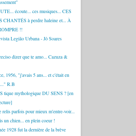
assement"
TE... écoute... ces musiques... CES
CHANTÉS à perdre haleine et... À
ROMPRE !!
vista Legião Urbana - Jô Soares
eciso dizer que te amo... Cazuza &
, 1956, "j'avais 5 ans... et c'était en
..." R.B
 S tique mythologique DU SENS ? [en
ecture]
 relis parfois pour mieux m'entre-voir...
is un chien... en plein coeur !
ée 1928 fut la dernière de la brève